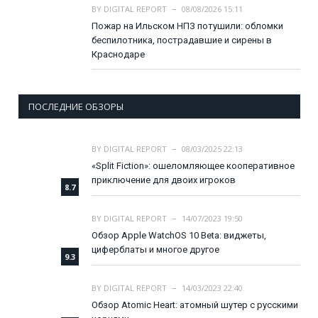
BY
DIGITAL REPORT
08/08/2026 15:11
Пожар на Ильском НПЗ потушили: обломки
беспилотника, пострадавшие и сирены в
Краснодаре
ПОСЛЕДНИЕ ОБЗОРЫ
BY
DIGITAL REPORT
08/03/2025 22:13
«Split Fiction»: ошеломляющее кооперативное
приключение для двоих игроков
8.7
BY
DIGITAL REPORT
14/07/2023 19:50
Обзор Apple WatchOS 10 Beta: виджеты,
циферблаты и многое другое
9.3
BY
DIGITAL REPORT
14/03/2023 22:40
Обзор Atomic Heart: атомный шутер с русскими