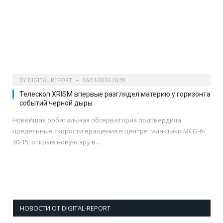
BY
DIGITAL REPORT
06/01/2026 16:39
Телескоп XRISM впервые разглядел материю у горизонта
событий черной дыры
Новейшая орбитальная обсерватория подтвердила
предельные скорости вращения в центре галактики MCG-6-
30-15, открыв новую эру в…
НОВОСТИ ОТ DIGITAL-REPORT