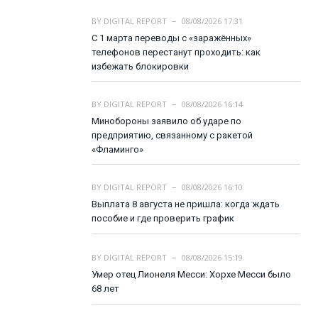
BY
DIGITAL REPORT
08/08/2026 17:31
С 1 марта переводы с «заражённых»
телефонов перестанут проходить: как
избежать блокировки
BY
DIGITAL REPORT
08/08/2026 16:14
Минобороны заявило об ударе по
предприятию, связанному с ракетой
«Фламинго»
BY
DIGITAL REPORT
08/08/2026 16:10
Выплата 8 августа не пришла: когда ждать
пособие и где проверить график
BY
DIGITAL REPORT
08/08/2026 15:19
Умер отец Лионеля Месси: Хорхе Месси было
68 лет