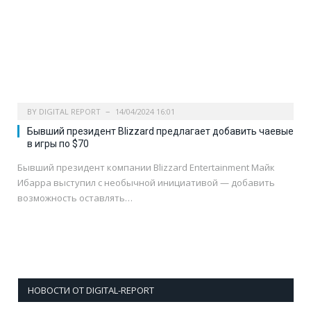
BY
DIGITAL REPORT
14/04/2024 16:01
Бывший президент Blizzard предлагает добавить чаевые
в игры по $70
Бывший президент компании Blizzard Entertainment Майк
Ибарра выступил с необычной инициативой — добавить
возможность оставлять…
НОВОСТИ ОТ DIGITAL-REPORT