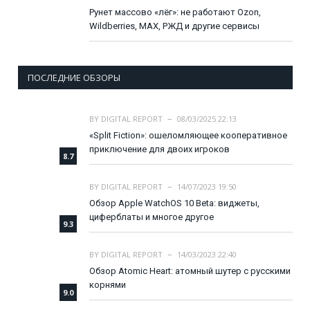
Рунет массово «лёг»: не работают Ozon,
Wildberries, MAX, РЖД и другие сервисы
ПОСЛЕДНИЕ ОБЗОРЫ
BY
DIGITAL REPORT
08/03/2025 22:13
«Split Fiction»: ошеломляющее кооперативное
приключение для двоих игроков
8.7
BY
DIGITAL REPORT
14/07/2023 19:50
Обзор Apple WatchOS 10 Beta: виджеты,
циферблаты и многое другое
9.3
BY
DIGITAL REPORT
14/03/2023 22:40
Обзор Atomic Heart: атомный шутер с русскими
корнями
9.0