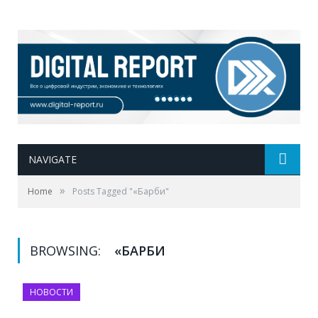
NAVIGATE
»
Home
Posts Tagged "«Барби"
BROWSING:
«БАРБИ
НОВОСТИ