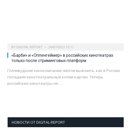
BY
DIGITAL REPORT
26/07/2023 15:11
«Барби» и «Оппенгеймер» в российских кинотеатрах:
только после стриминговых платформ
Голливудские кинокомпании смогли выяснить, как в Россию
попадали кинотеатральные копии картин. Теперь
российские кинотеатры не…
НОВОСТИ ОТ DIGITAL-REPORT