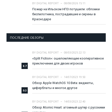
BY
DIGITAL REPORT
08/08/2026 15:11
Пожар на Ильском НПЗ потушили: обломки
беспилотника, пострадавшие и сирены в
Краснодаре
ПОСЛЕДНИЕ ОБЗОРЫ
BY
DIGITAL REPORT
08/03/2025 22:13
«Split Fiction»: ошеломляющее кооперативное
приключение для двоих игроков
8.7
BY
DIGITAL REPORT
14/07/2023 19:50
Обзор Apple WatchOS 10 Beta: виджеты,
циферблаты и многое другое
9.3
BY
DIGITAL REPORT
14/03/2023 22:40
Обзор Atomic Heart: атомный шутер с русскими