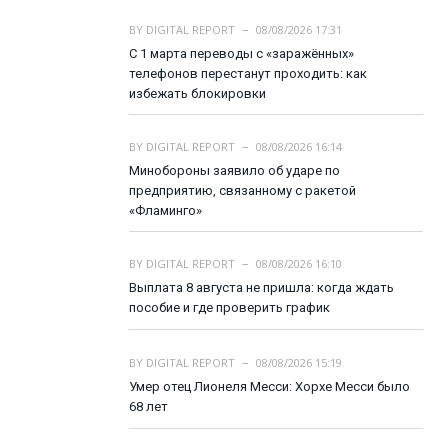
BY
DIGITAL REPORT
08/08/2026 17:31
С 1 марта переводы с «заражённых»
телефонов перестанут проходить: как
избежать блокировки
BY
DIGITAL REPORT
08/08/2026 16:14
Минобороны заявило об ударе по
предприятию, связанному с ракетой
«Фламинго»
BY
DIGITAL REPORT
08/08/2026 16:10
Выплата 8 августа не пришла: когда ждать
пособие и где проверить график
BY
DIGITAL REPORT
08/08/2026 15:19
Умер отец Лионеля Месси: Хорхе Месси было
68 лет