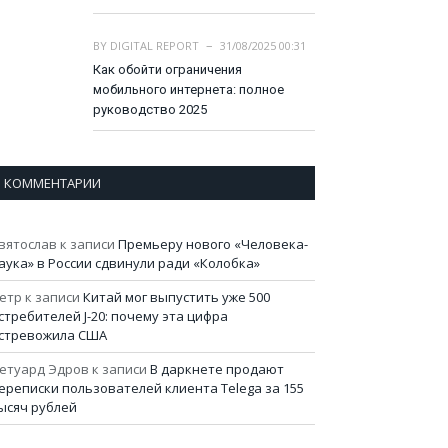
BY
DIGITAL REPORT
31/08/2025 00:31
Как обойти ограничения
мобильного интернета: полное
руководство 2025
КОММЕНТАРИИ
вятослав
к записи
Премьеру нового «Человека-
аука» в России сдвинули ради «Колобка»
етр
к записи
Китай мог выпустить уже 500
стребителей J-20: почему эта цифра
стревожила США
етуард Эдров
к записи
В даркнете продают
ереписки пользователей клиента Telega за 155
ысяч рублей