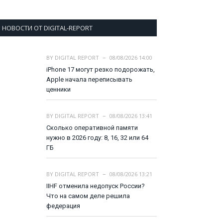
НОВОСТИ ОТ DIGITAL-REPORT
BY
DIGITAL REPORT
08/08/2026 14:00
iPhone 17 могут резко подорожать,
Apple начала переписывать
ценники
BY
DIGITAL REPORT
08/08/2026 13:41
Сколько оперативной памяти
нужно в 2026 году: 8, 16, 32 или 64
ГБ
BY
DIGITAL REPORT
08/08/2026 13:21
IIHF отменила недопуск России?
Что на самом деле решила
федерация