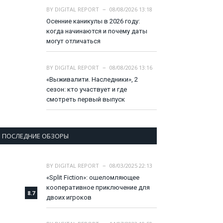
BY
DIGITAL REPORT
08/08/2026 13:18
Осенние каникулы в 2026 году:
когда начинаются и почему даты
могут отличаться
BY
DIGITAL REPORT
08/08/2026 13:16
«Выживалити. Наследники», 2
сезон: кто участвует и где
смотреть первый выпуск
ПОСЛЕДНИЕ ОБЗОРЫ
BY
DIGITAL REPORT
08/03/2025 22:13
«Split Fiction»: ошеломляющее
кооперативное приключение для
8.7
двоих игроков