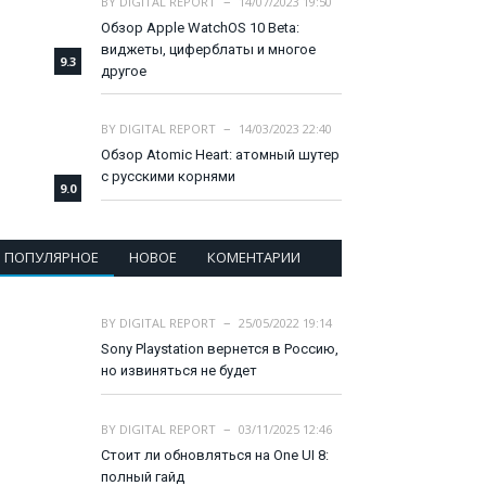
BY
DIGITAL REPORT
14/07/2023 19:50
Обзор Apple WatchOS 10 Beta:
виджеты, циферблаты и многое
9.3
другое
BY
DIGITAL REPORT
14/03/2023 22:40
Обзор Atomic Heart: атомный шутер
с русскими корнями
9.0
ПОПУЛЯРНОЕ
НОВОЕ
КОМЕНТАРИИ
BY
DIGITAL REPORT
25/05/2022 19:14
Sony Playstation вернется в Россию,
но извиняться не будет
BY
DIGITAL REPORT
03/11/2025 12:46
Стоит ли обновляться на One UI 8:
полный гайд