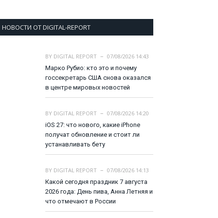
НОВОСТИ ОТ DIGITAL-REPORT
BY
DIGITAL REPORT
07/08/2026 14:43
Марко Рубио: кто это и почему
госсекретарь США снова оказался
в центре мировых новостей
BY
DIGITAL REPORT
07/08/2026 14:20
iOS 27: что нового, какие iPhone
получат обновление и стоит ли
устанавливать бету
BY
DIGITAL REPORT
07/08/2026 14:13
Какой сегодня праздник 7 августа
2026 года: День пива, Анна Летняя и
что отмечают в России