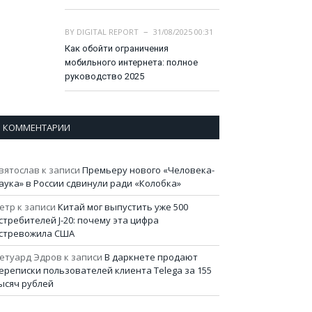
BY
DIGITAL REPORT
31/08/2025 00:31
Как обойти ограничения
мобильного интернета: полное
руководство 2025
КОММЕНТАРИИ
вятослав
к записи
Премьеру нового «Человека-
аука» в России сдвинули ради «Колобка»
етр
к записи
Китай мог выпустить уже 500
стребителей J-20: почему эта цифра
стревожила США
етуард Эдров
к записи
В даркнете продают
ереписки пользователей клиента Telega за 155
ысяч рублей