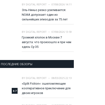
BY
DIGITAL REPORT
07/08/2026 14:11
Эль-Ниньо резко усиливается:
NOAA допускает один из
сильнейших эпизодов за 75 лет
BY
DIGITAL REPORT
07/08/2026 13:59
Громкий хлопок в Москве 7
августа: что произошло и при чем
здесь Су-35
ПОСЛЕДНИЕ ОБЗОРЫ
BY
DIGITAL REPORT
08/03/2025 22:13
«Split Fiction»: ошеломляющее
кооперативное приключение для
8.7
двоих игроков