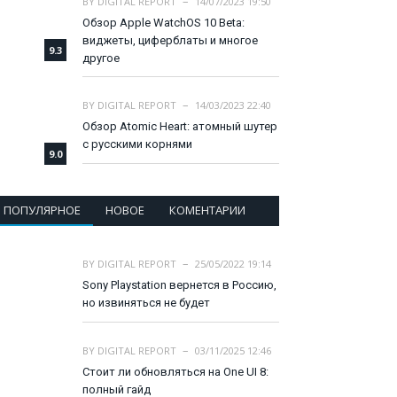
BY
DIGITAL REPORT
14/07/2023 19:50
Обзор Apple WatchOS 10 Beta:
виджеты, циферблаты и многое
9.3
другое
BY
DIGITAL REPORT
14/03/2023 22:40
Обзор Atomic Heart: атомный шутер
с русскими корнями
9.0
ПОПУЛЯРНОЕ
НОВОЕ
КОМЕНТАРИИ
BY
DIGITAL REPORT
25/05/2022 19:14
Sony Playstation вернется в Россию,
но извиняться не будет
BY
DIGITAL REPORT
03/11/2025 12:46
Стоит ли обновляться на One UI 8:
полный гайд