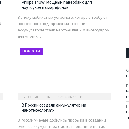
й
Philips 140W: мощный павербанк для
ноутбуков и смартфонов
В эпоху мобильных устройств, которые требуют
O
постоянного подзаряжания, внешние
аккумуляторы стали неотъемлемым аксессуаром
для многих…
НОВОСТИ
С
п
П
и
в
BY
DIGITAL REPORT
17/02/2023 10:11
В России создали аккумулятор на
П
нанотехнологиях
п
т
2
В России ученые добились прорыва в создании
емкого аккумулятора с использованием новых