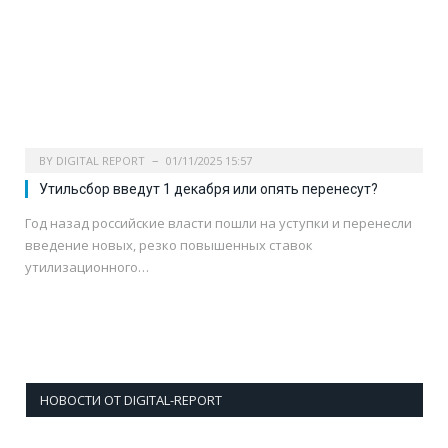
BY
DIGITAL REPORT
01/11/2025 15:57
Утильсбор введут 1 декабря или опять перенесут?
Год назад российские власти пошли на уступки и перенесли
введение новых, резко повышенных ставок
утилизационного…
НОВОСТИ ОТ DIGITAL-REPORT