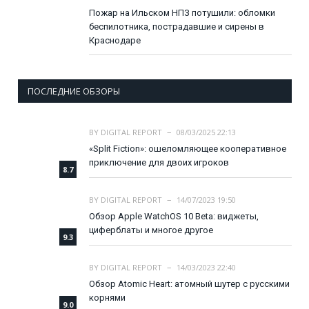
Пожар на Ильском НПЗ потушили: обломки
беспилотника, пострадавшие и сирены в
Краснодаре
ПОСЛЕДНИЕ ОБЗОРЫ
BY
DIGITAL REPORT
08/03/2025 22:13
«Split Fiction»: ошеломляющее кооперативное
приключение для двоих игроков
8.7
BY
DIGITAL REPORT
14/07/2023 19:50
Обзор Apple WatchOS 10 Beta: виджеты,
циферблаты и многое другое
9.3
BY
DIGITAL REPORT
14/03/2023 22:40
Обзор Atomic Heart: атомный шутер с русскими
корнями
9.0