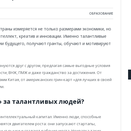
ОБРАЗОВАНИЕ
страны измеряется не только размерами экономики, но
нтеллект, креатив и инновации. Именно талантливые
ии будущего, получают гранты, обучают и мотивируют
нуются друг с другом, предлагая самые выгодные условия
сти, ВНЖ, ПМЖ и даже гражданство за достижения. От
мм Китая, от американских грин-карт «для лучших в своей
ии.
 за талантливых людей?
 интеллектуальный капитал. Именно люди, способные
вятся двигателем роста: они запускают стартапы,
ые рынки и создают рабочие места. Нехватка таких