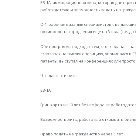
EB-1A: иммиграционная виза, которая дает грин 
работодателю и возможность подать на граждан
O-1: рабочая виза для специалистов с выдающим
возможностью продления еще на 3 года (т.е. до 6
Обе программы подходят тем, кто создавал зн
стартапах на высоких позициях, упоминался в С
патенты, выступал на конференциях или просто
Что дают эти визы:
EB-1A:
Грин карта на 10 лет без оффера от работодате
Возможность жить, работать и открывать бизне
Право подать на гражданство через 5 лет