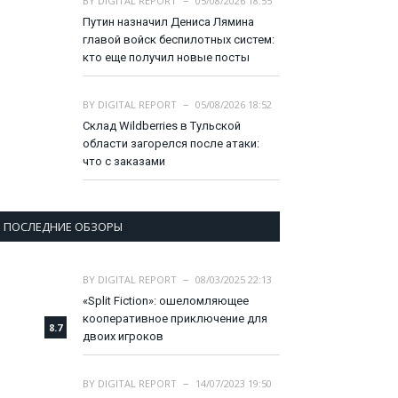
BY
DIGITAL REPORT
05/08/2026 18:55
Путин назначил Дениса Лямина
главой войск беспилотных систем:
кто еще получил новые посты
BY
DIGITAL REPORT
05/08/2026 18:52
Склад Wildberries в Тульской
области загорелся после атаки:
что с заказами
ПОСЛЕДНИЕ ОБЗОРЫ
BY
DIGITAL REPORT
08/03/2025 22:13
«Split Fiction»: ошеломляющее
кооперативное приключение для
8.7
двоих игроков
BY
DIGITAL REPORT
14/07/2023 19:50