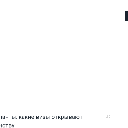
аланты: какие визы открывают
0
нству