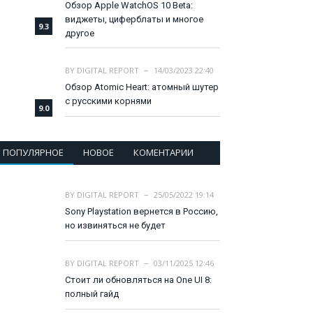
Обзор Apple WatchOS 10 Beta:
виджеты, циферблаты и многое
9.3
другое
BY
DIGITAL REPORT
14/03/2023 22:40
Обзор Atomic Heart: атомный шутер
с русскими корнями
9.0
ПОПУЛЯРНОЕ
НОВОЕ
КОМЕНТАРИИ
BY
DIGITAL REPORT
25/05/2022 19:14
Sony Playstation вернется в Россию,
но извиняться не будет
BY
DIGITAL REPORT
03/11/2025 12:46
Стоит ли обновляться на One UI 8:
полный гайд