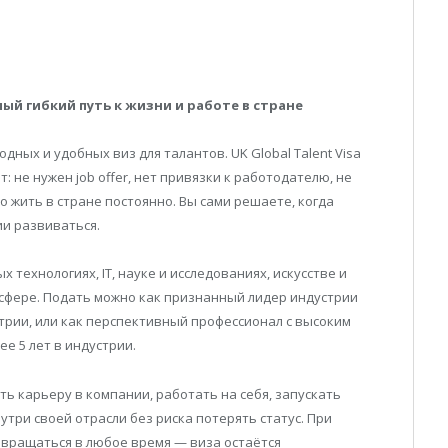
мый гибкий путь к жизни и работе в стране
ных и удобных виз для талантов. UK Global Talent Visa
: не нужен job offer, нет привязки к работодателю, не
 жить в стране постоянно. Вы сами решаете, когда
ии развиваться.
технологиях, IT, науке и исследованиях, искусстве и
 сфере. Подать можно как признанный лидер индустрии
ндустрии, или как перспективный профессионал с высоким
ее 5 лет в индустрии.
ь карьеру в компании, работать на себя, запускать
три своей отрасли без риска потерять статус. При
звращаться в любое время — виза остаётся