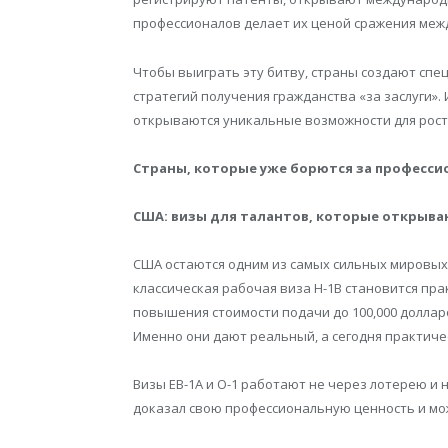
профессионалов делает их ценой сражения межд
Чтобы выиграть эту битву, страны создают сп
стратегий получения гражданства «за заслуги». 
открываются уникальные возможности для рост
Страны, которые уже борются за професси
США: визы для талантов, которые открываю
США остаются одним из самых сильных мировых 
классическая рабочая виза H-1B становится пр
повышения стоимости подачи до 100,000 долла
Именно они дают реальный, а сегодня практиче
Визы EB-1A и O-1 работают не через лотерею и 
доказал свою профессиональную ценность и мо