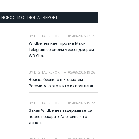
НОВОСТИ ОТ DIGITAL-REPORT
BY
DIGITAL REPORT
05/08/2026 23:55
Wildberries идёт против Max и
Telegram со своим мессенджером
WB Chat
BY
DIGITAL REPORT
05/08/2026 19:26
Войска беспилотных систем
России: что это и кто их возглавит
BY
DIGITAL REPORT
05/08/2026 19:22
Заказ Wildberries задерживается
после пожара в Алексине: что
делать