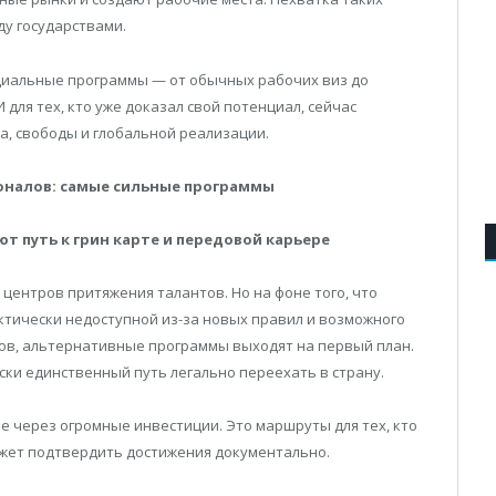
у государствами.
ециальные программы — от обычных рабочих виз до
И для тех, кто уже доказал свой потенциал, сейчас
а, свободы и глобальной реализации.
оналов: самые сильные программы
т путь к грин карте и передовой карьере
центров притяжения талантов. Но на фоне того, что
актически недоступной из-за новых правил и возможного
ров, альтернативные программы выходят на первый план.
ски единственный путь легально переехать в страну.
не через огромные инвестиции. Это маршруты для тех, кто
жет подтвердить достижения документально.