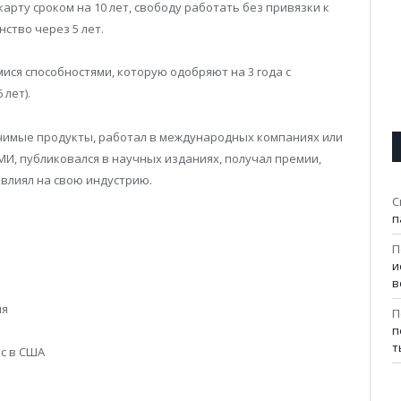
карту сроком на 10 лет, свободу работать без привязки к
ство через 5 лет.
ися способностями, которую одобряют на 3 года с
 лет).
ачимые продукты, работал в международных компаниях или
МИ, публиковался в научных изданиях, получал премии,
 влиял на свою индустрию.
С
п
П
и
в
ля
П
п
т
с в США