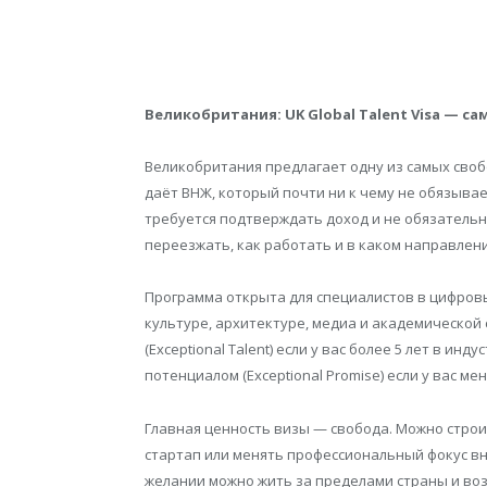
Великобритания: UK Global Talent Visa — са
Великобритания предлагает одну из самых свобод
даёт ВНЖ, который почти ни к чему не обязывает
требуется подтверждать доход и не обязательно
переезжать, как работать и в каком направлен
Программа открыта для специалистов в цифровых 
культуре, архитектуре, медиа и академической
(Exceptional Talent) если у вас более 5 лет в и
потенциалом (Exceptional Promise) если у вас мен
Главная ценность визы — свобода. Можно строит
стартап или менять профессиональный фокус вну
желании можно жить за пределами страны и во