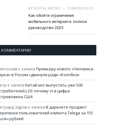
BY
DIGITAL REPORT
31/08/2025 00:31
Как обойти ограничения
мобильного интернета: полное
руководство 2025
КОММЕНТАРИИ
вятослав
к записи
Премьеру нового «Человека-
аука» в России сдвинули ради «Колобка»
етр
к записи
Китай мог выпустить уже 500
стребителей J-20: почему эта цифра
стревожила США
етуард Эдров
к записи
В даркнете продают
ереписки пользователей клиента Telega за 155
ысяч рублей