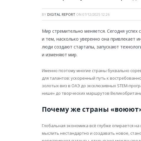
BY
DIGITAL REPORT
ON
07/12/2025 12:26
Мир стремительно меняется. Сегодня успех 
и тем, насколько уверенно она привлекает и
люди создают стартапы, запускают технолог
и изменяют мир.
Именно поэтому многие страны буквально сорев
для талантов: ускоренный путь к востребованно
золотых виз в ОАЭ до эксклюзивных STEM-програ
нише» до творческих маршрутов Великобритан
Почему же страны «воюют»
Глобальная экономика всё глубже опирается на
мыслить нестандартно и создавать новое, стано
регистрируют патенты, открывают международн