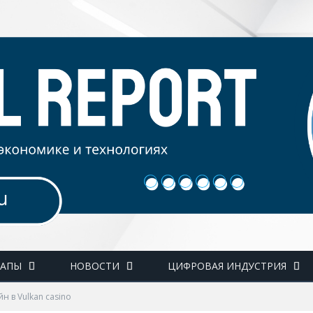
ТАПЫ
НОВОСТИ
ЦИФРОВАЯ ИНДУСТРИЯ
н в Vulkan casino