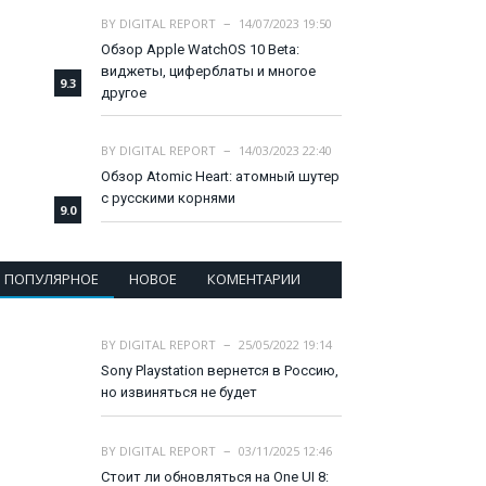
BY
DIGITAL REPORT
14/07/2023 19:50
Обзор Apple WatchOS 10 Beta:
виджеты, циферблаты и многое
9.3
другое
BY
DIGITAL REPORT
14/03/2023 22:40
Обзор Atomic Heart: атомный шутер
с русскими корнями
9.0
ПОПУЛЯРНОЕ
НОВОЕ
КОМЕНТАРИИ
BY
DIGITAL REPORT
25/05/2022 19:14
Sony Playstation вернется в Россию,
но извиняться не будет
BY
DIGITAL REPORT
03/11/2025 12:46
Стоит ли обновляться на One UI 8: