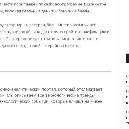
т части проигрышей по cashback-программе. В мини-игре
ы, включая реальные деньги и бонусные баллы.
оходят турниры и лотереи, большинство розыгрышей
ия в турнирах обычно достаточно пройти квалификацию и
ы. В лотереях результаты не зависят от активности –
ди всех обладателей лотерейных билетов.
С
п
ционно-аналитический портал, который отслеживает
П
ки. Мы описываем все технологические тренды,
и
ехнологических событий, которые влияют на жизнь
в
П
п
т