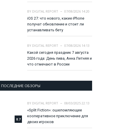
BY
DIGITAL REPORT
07/08/2026 14:20
iOS 27: что нового, какие iPhone
получат обновление и стоит ли
устанавливать бету
BY
DIGITAL REPORT
07/08/2026 14:13
Какой сегодня праздник 7 августа
2026 года: День пива, Анна Летняя и
что отмечают в России
ПОСЛЕДНИЕ ОБЗОРЫ
BY
DIGITAL REPORT
08/03/2025 22:13
«Split Fiction»: ошеломляющее
кооперативное приключение для
8.7
двоих игроков