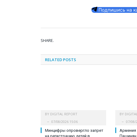
Подпишись на кан
SHARE.
RELATED
POSTS
BY
DIGITAL REPORT
BY
DIGITA
07/08/2026 15:06
07/08/
Минцифры опровергло запрет
Армения 
на регистрацию детей в
Пашинян 