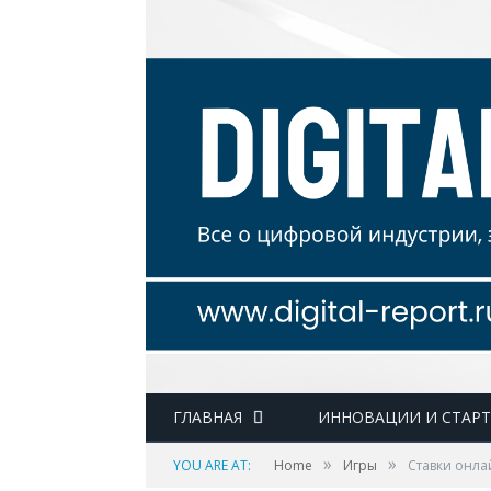
ГЛАВНАЯ
ИННОВАЦИИ И СТАР
»
»
YOU ARE AT:
Home
Игры
Ставки онлай