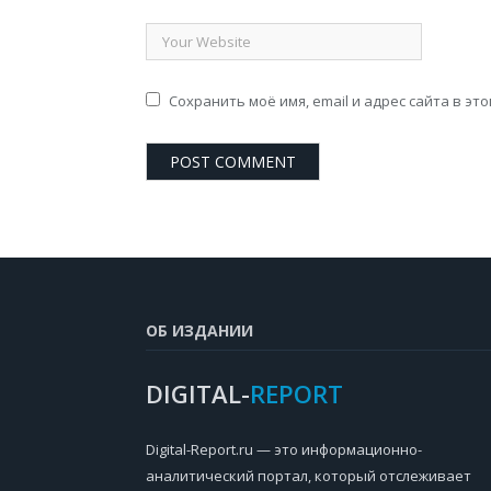
Сохранить моё имя, email и адрес сайта в э
ОБ ИЗДАНИИ
DIGITAL-
REPORT
Digital-Report.ru — это информационно-
аналитический портал, который отслеживает