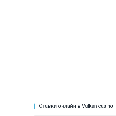
Ставки онлайн в Vulkan casino