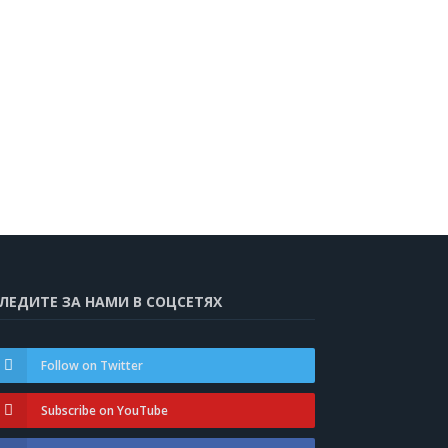
ЛЕДИТЕ ЗА НАМИ В СОЦСЕТЯХ
Follow on Twitter
Subscribe on YouTube