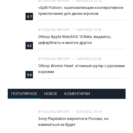
BY
DIGITAL REPORT
08/03/2025 22:13
«Split Fiction»: ошеломляющее кооперативное
приключение для двоих игроков
8.7
BY
DIGITAL REPORT
14/07/2023 19:50
Обзор Apple WatchOS 10 Beta: виджеты,
циферблаты и многое другое
9.3
BY
DIGITAL REPORT
14/03/2023 22:40
Обзор Atomic Heart: атомный шутер с русскими
корнями
9.0
ПОПУЛЯРНОЕ
НОВОЕ
КОМЕНТАРИИ
BY
DIGITAL REPORT
25/05/2022 19:14
Sony Playstation вернется в Россию, но
извиняться не будет