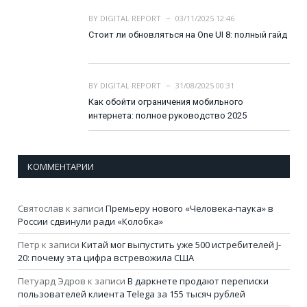
BY
DIGITAL REPORT
03/11/2025 12:46
Стоит ли обновляться на One UI 8: полный гайд
BY
DIGITAL REPORT
31/08/2025 00:31
Как обойти ограничения мобильного
интернета: полное руководство 2025
КОММЕНТАРИИ
Святослав
к записи
Премьеру нового «Человека-паука» в
России сдвинули ради «Колобка»
Петр
к записи
Китай мог выпустить уже 500 истребителей J-
20: почему эта цифра встревожила США
Петуард Эдров
к записи
В даркнете продают переписки
пользователей клиента Telega за 155 тысяч рублей