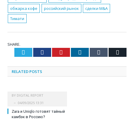
обжарка кофе
российский рынок
сделки M&A
Тимати
SHARE.
Twitter
Facebook
Pinterest
LinkedIn
Tumblr
Email
RELATED
POSTS
BY
DIGITAL REPORT
04/09/2025 13:31
Zara и Uniqlo готовят тайный
камбэк в Россию?