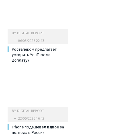
BY
DIGITAL REPORT
06/08/2025 22:13
Ростелеком предлагает
ускорить YouTube за
доплату?
BY
DIGITAL REPORT
22/05/2025 16:42
iPhone подешевел вдвое за
полгода в России