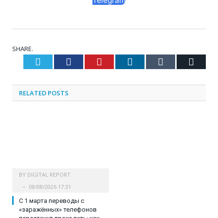
Telegram
SHARE.
Twitter
Facebook
Pinterest
LinkedIn
Tumblr
Email
RELATED
POSTS
BY
DIGITAL REPORT
08/08/2026 17:31
С 1 марта переводы с
«заражённых» телефонов