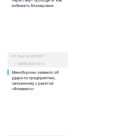
перестанут проходить: как
избежать блокировки
BY
DIGITAL REPORT
08/08/2026 16:14
Минобороны заявило об
ударе по предприятию,
связанному с ракетой
«Фламинго»