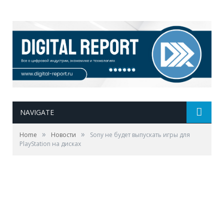
NAVIGATE
»
»
Home
Новости
Sony не будет выпускать игры для
PlayStation на дисках