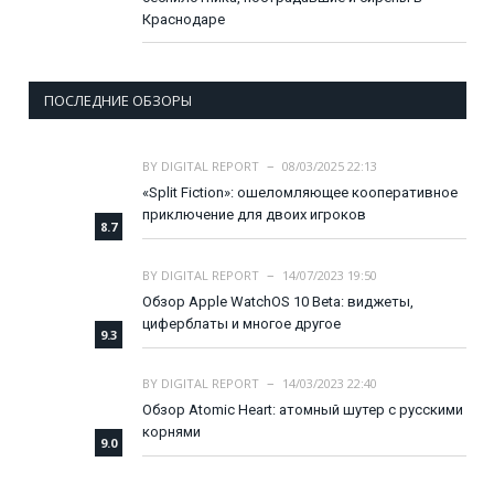
Краснодаре
ПОСЛЕДНИЕ ОБЗОРЫ
BY
DIGITAL REPORT
08/03/2025 22:13
«Split Fiction»: ошеломляющее кооперативное
приключение для двоих игроков
8.7
BY
DIGITAL REPORT
14/07/2023 19:50
Обзор Apple WatchOS 10 Beta: виджеты,
циферблаты и многое другое
9.3
BY
DIGITAL REPORT
14/03/2023 22:40
Обзор Atomic Heart: атомный шутер с русскими
корнями
9.0