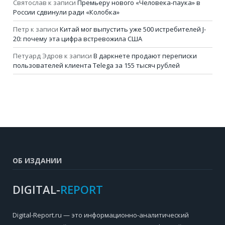
Святослав
к записи
Премьеру нового «Человека-паука» в
России сдвинули ради «Колобка»
Петр
к записи
Китай мог выпустить уже 500 истребителей J-
20: почему эта цифра встревожила США
Петуард Эдров
к записи
В даркнете продают переписки
пользователей клиента Telega за 155 тысяч рублей
ОБ ИЗДАНИИ
DIGITAL-
REPORT
Digital-Report.ru — это информационно-аналитический