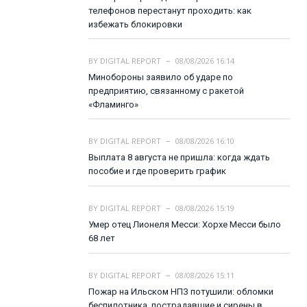
телефонов перестанут проходить: как
избежать блокировки
BY
DIGITAL REPORT
08/08/2026 16:14
Минобороны заявило об ударе по
предприятию, связанному с ракетой
«Фламинго»
BY
DIGITAL REPORT
08/08/2026 16:10
Выплата 8 августа не пришла: когда ждать
пособие и где проверить график
BY
DIGITAL REPORT
08/08/2026 15:19
Умер отец Лионеля Месси: Хорхе Месси было
68 лет
BY
DIGITAL REPORT
08/08/2026 15:11
Пожар на Ильском НПЗ потушили: обломки
беспилотника, пострадавшие и сирены в