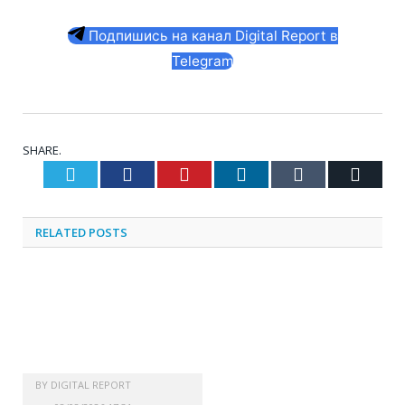
Подпишись на канал Digital Report в
Telegram
SHARE.
Twitter
Facebook
Pinterest
LinkedIn
Tumblr
Email
RELATED
POSTS
BY
DIGITAL REPORT