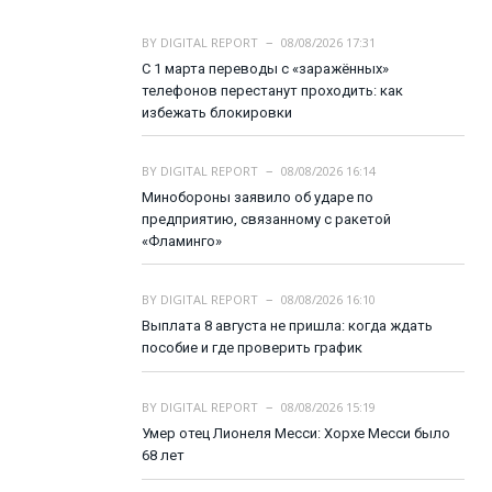
BY
DIGITAL REPORT
08/08/2026 17:31
С 1 марта переводы с «заражённых»
телефонов перестанут проходить: как
избежать блокировки
BY
DIGITAL REPORT
08/08/2026 16:14
Минобороны заявило об ударе по
предприятию, связанному с ракетой
«Фламинго»
BY
DIGITAL REPORT
08/08/2026 16:10
Выплата 8 августа не пришла: когда ждать
пособие и где проверить график
BY
DIGITAL REPORT
08/08/2026 15:19
Умер отец Лионеля Месси: Хорхе Месси было
68 лет