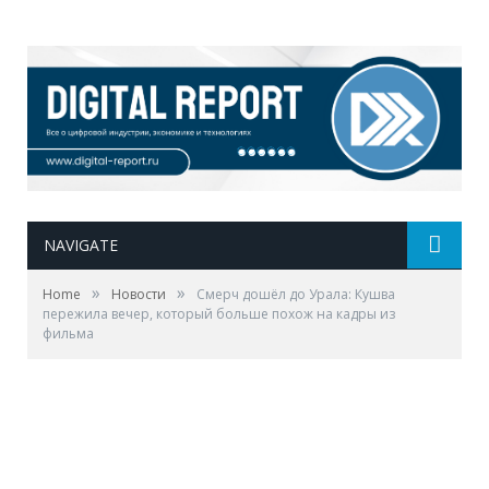
NAVIGATE
»
»
Home
Новости
Смерч дошёл до Урала: Кушва
пережила вечер, который больше похож на кадры из
фильма