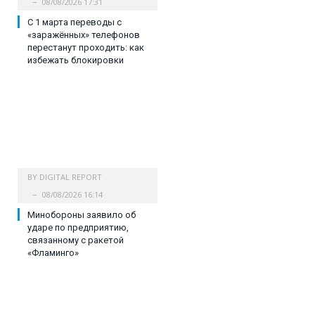
08/08/2026 17:31
С 1 марта переводы с
«заражённых» телефонов
перестанут проходить: как
избежать блокировки
BY
DIGITAL REPORT
08/08/2026 16:14
Минобороны заявило об
ударе по предприятию,
связанному с ракетой
«Фламинго»