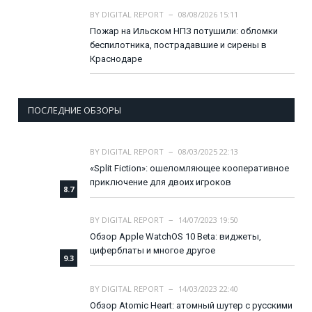
BY
DIGITAL REPORT
08/08/2026 15:11
Пожар на Ильском НПЗ потушили: обломки
беспилотника, пострадавшие и сирены в
Краснодаре
ПОСЛЕДНИЕ ОБЗОРЫ
BY
DIGITAL REPORT
08/03/2025 22:13
«Split Fiction»: ошеломляющее кооперативное
приключение для двоих игроков
8.7
BY
DIGITAL REPORT
14/07/2023 19:50
Обзор Apple WatchOS 10 Beta: виджеты,
циферблаты и многое другое
9.3
BY
DIGITAL REPORT
14/03/2023 22:40
Обзор Atomic Heart: атомный шутер с русскими