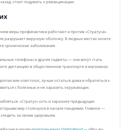
назад, стоит подумать о ревакцинации.
их
енем меры профилактики работают и против «Стратуса».
ие разрушает вирусную оболочку. В людных местах носите
ете хронические заболевания.
льные телефоны и другие гаджеты — они могут стать
ите дистанцию в общественном транспорте и магазинах.
ропал или осип голос, лучше остаться дома и обратиться к
авиться с болезнью и не заразить окружающих.
лабляться. «Стратус» хоть и заразнее предыдущих
которыми мир столкнулся в начале пандемии. Главное —
следить за своим здоровьем.
медицине в нашем
телеграм-канал Digital Report
— здесь вы