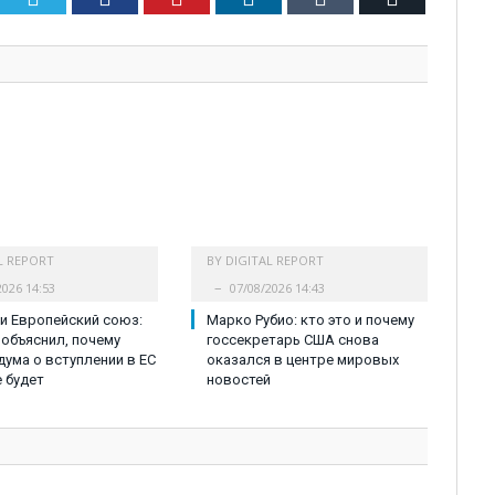
L REPORT
BY
DIGITAL REPORT
2026 14:53
07/08/2026 14:43
и Европейский союз:
Марко Рубио: кто это и почему
объяснил, почему
госсекретарь США снова
ума о вступлении в ЕС
оказался в центре мировых
е будет
новостей