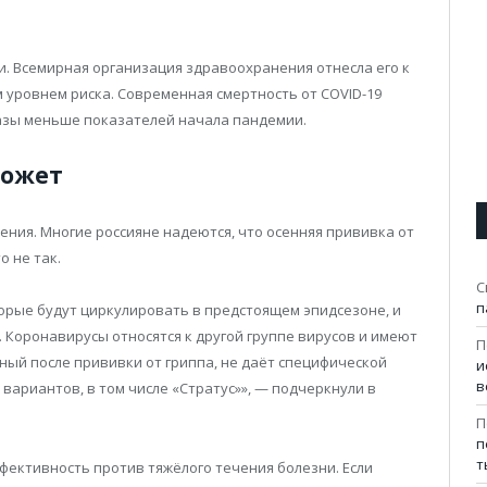
и. Всемирная организация здравоохранения отнесла его к
 уровнем риска. Современная смертность от COVID-19
 разы меньше показателей начала пандемии.
может
ния. Многие россияне надеются, что осенняя прививка от
о не так.
С
п
орые будут циркулировать в предстоящем эпидсезоне, и
Коронавирусы относятся к другой группе вирусов и имеют
П
ный после прививки от гриппа, не даёт специфической
и
в
вариантов, в том числе «Стратус»», — подчеркнули в
П
п
т
ективность против тяжёлого течения болезни. Если