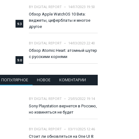
BY
DIGITAL REPORT
14/07/2023 19:50
Обзор Apple WatchOS 10 Beta:
виджеты, циферблаты и многое
9.3
другое
BY
DIGITAL REPORT
14/03/2023 22:40
Обзор Atomic Heart: атомный шутер
с русскими корнями
9.0
ПОПУЛЯРНОЕ
НОВОЕ
КОМЕНТАРИИ
BY
DIGITAL REPORT
25/05/2022 19:14
Sony Playstation вернется в Россию,
но извиняться не будет
BY
DIGITAL REPORT
03/11/2025 12:46
Стоит ли обновляться на One UI 8: