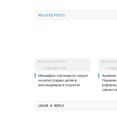
RELATED
POSTS
BY
DIGITAL REPORT
BY
DIGITA
07/08/2026 15:06
07/08/
Минцифры опровергло запрет
Армения 
на регистрацию детей в
Пашинян 
мессенджерах и соцсетях
референд
сейчас н
LEAVE A REPLY