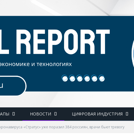
ТАПЫ
НОВОСТИ
ЦИФРОВАЯ ИНДУСТРИЯ
ронавируса «Стратус» уже поразил 384 россиян, врачи бьют тревогу