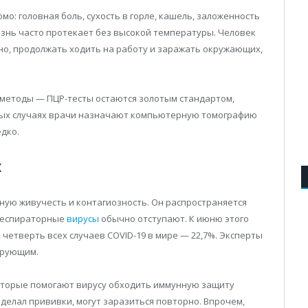
: головная боль, сухость в горле, кашель, заложенность
лезнь часто протекает без высокой температуры. Человек
но, продолжать ходить на работу и заражать окружающих,
методы — ПЦР-тесты остаются золотым стандартом,
жёлых случаях врачи назначают компьютерную томографию
едко.
х
ую живучесть и контагиозность. Он распространяется
 респираторные
вирусы
обычно отступают. К июню этого
 четверть всех случаев COVID-19 в мире — 22,7%. Эксперты
ирующим.
которые помогают вирусу обходить иммунную защиту
 делал прививки, могут заразиться повторно. Впрочем,