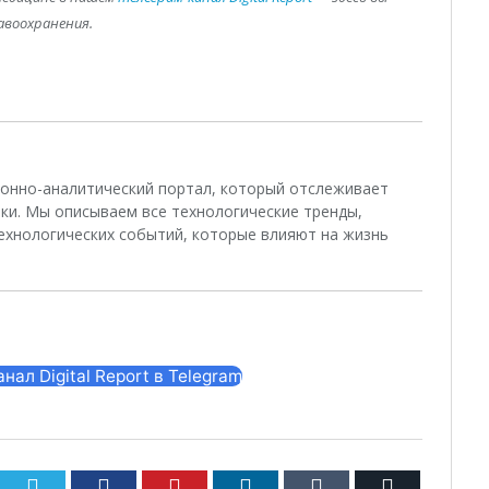
авоохранения.
ционно-аналитический портал, который отслеживает
ки. Мы описываем все технологические тренды,
ехнологических событий, которые влияют на жизнь
ал Digital Report в Telegram
Twitter
Facebook
Pinterest
LinkedIn
Tumblr
Email