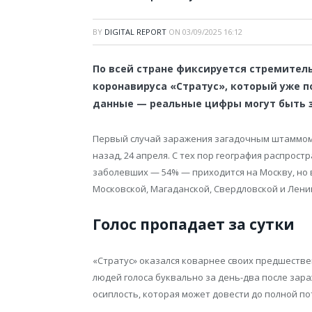
BY
DIGITAL REPORT
ON
03/09/2025 16:12
По всей стране фиксируется стремите
коронавируса «Стратус», который уже п
данные — реальные цифры могут быть 
Первый случай заражения загадочным штаммом 
назад, 24 апреля. С тех пор география распрос
заболевших — 54% — приходится на Москву, но в
Московской, Магаданской, Свердловской и Лени
Голос пропадает за сутки
«Стратус» оказался коварнее своих предшестве
людей голоса буквально за день-два после зар
осиплость, которая может довести до полной по