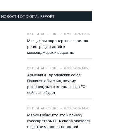
НОВОСТИ ОТ DIGITAL-REPORT
BY
DIGITAL REPORT
07/08/2026 15:06
Минцифры опровергло запрет на
регистрацию детей в
мессенджерах и соцсетях
BY
DIGITAL REPORT
07/08/2026 14:53
Армения и Европейский союз:
Пашинян объяснил, почему
референдума о вступлении в ЕС
сейчас не будет
BY
DIGITAL REPORT
07/08/2026 14:43
Марко Рубио: кто это и почему
госсекретарь США снова оказался
в центре мировых новостей