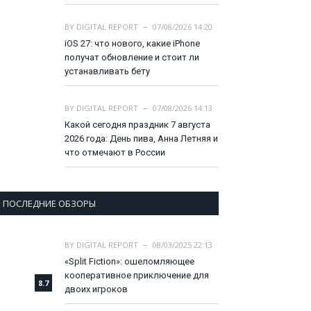
BY
DIGITAL REPORT
07/08/2026 14:20
iOS 27: что нового, какие iPhone
получат обновление и стоит ли
устанавливать бету
BY
DIGITAL REPORT
07/08/2026 14:13
Какой сегодня праздник 7 августа
2026 года: День пива, Анна Летняя и
что отмечают в России
ПОСЛЕДНИЕ ОБЗОРЫ
BY
DIGITAL REPORT
08/03/2025 22:13
«Split Fiction»: ошеломляющее
кооперативное приключение для
8.7
двоих игроков