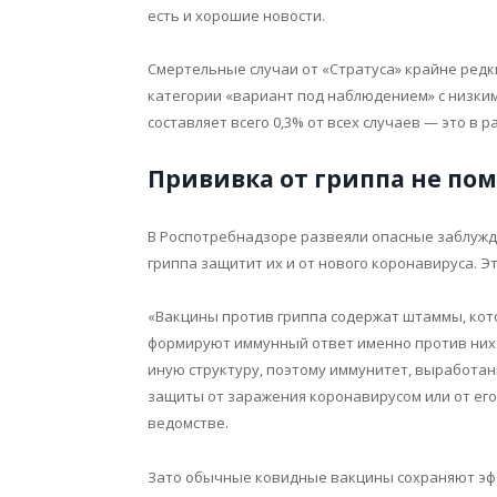
есть и хорошие новости.
Смертельные случаи от «Стратуса» крайне редк
категории «вариант под наблюдением» с низким
составляет всего 0,3% от всех случаев — это в
Прививка от гриппа не по
В Роспотребнадзоре развеяли опасные заблужде
гриппа защитит их и от нового коронавируса. Эт
«Вакцины против гриппа содержат штаммы, кот
формируют иммунный ответ именно против них. 
иную структуру, поэтому иммунитет, выработан
защиты от заражения коронавирусом или от его 
ведомстве.
Зато обычные ковидные вакцины сохраняют эфф