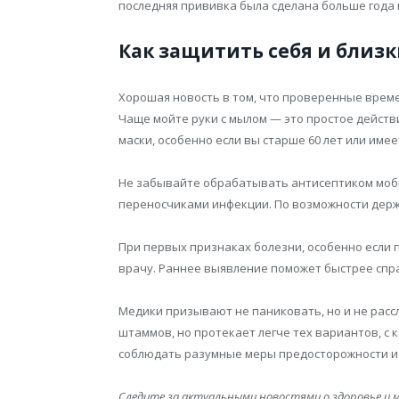
последняя прививка была сделана больше года 
Как защитить себя и близк
Хорошая новость в том, что проверенные врем
Чаще мойте руки с мылом — это простое действ
маски, особенно если вы старше 60 лет или име
Не забывайте обрабатывать антисептиком моби
переносчиками инфекции. По возможности держ
При первых признаках болезни, особенно если п
врачу. Раннее выявление поможет быстрее спр
Медики призывают не паниковать, но и не расс
штаммов, но протекает легче тех вариантов, с 
соблюдать разумные меры предосторожности и 
Следите за актуальными новостями о здоровье и 