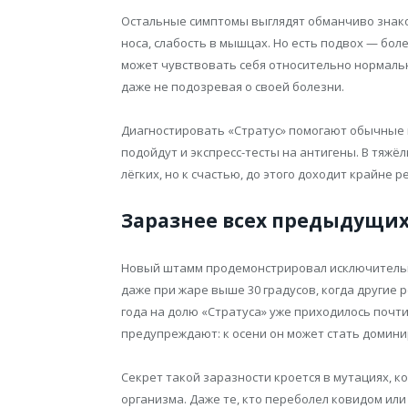
Остальные симптомы выглядят обманчиво знакомо
носа, слабость в мышцах. Но есть подвох — бо
может чувствовать себя относительно нормаль
даже не подозревая о своей болезни.
Диагностировать «Стратус» помогают обычные 
подойдут и экспресс-тесты на антигены. В тя
лёгких, но к счастью, до этого доходит крайне р
Заразнее всех предыдущи
Новый штамм продемонстрировал исключительн
даже при жаре выше 30 градусов, когда другие
года на долю «Стратуса» уже приходилось почти
предупреждают: к осени он может стать домин
Секрет такой заразности кроется в мутациях, 
организма. Даже те, кто переболел ковидом или