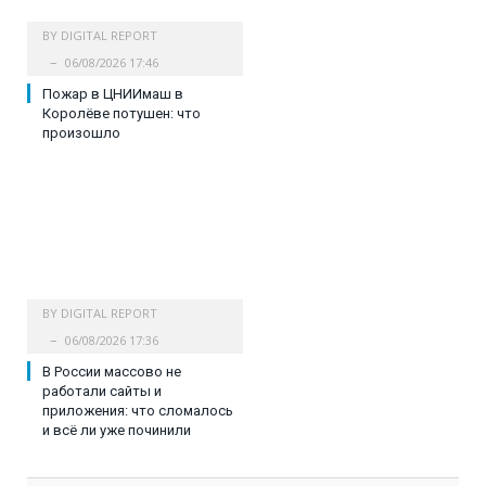
BY
DIGITAL REPORT
06/08/2026 17:46
Пожар в ЦНИИмаш в
Королёве потушен: что
произошло
BY
DIGITAL REPORT
06/08/2026 17:36
В России массово не
работали сайты и
приложения: что сломалось
и всё ли уже починили