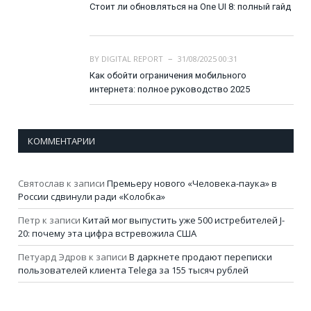
Стоит ли обновляться на One UI 8: полный гайд
BY
DIGITAL REPORT
31/08/2025 00:31
Как обойти ограничения мобильного
интернета: полное руководство 2025
КОММЕНТАРИИ
Святослав
к записи
Премьеру нового «Человека-паука» в
России сдвинули ради «Колобка»
Петр
к записи
Китай мог выпустить уже 500 истребителей J-
20: почему эта цифра встревожила США
Петуард Эдров
к записи
В даркнете продают переписки
пользователей клиента Telega за 155 тысяч рублей