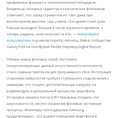
профильных форумах и технологических площадках.
Владельцы складных гаджетов и классических флагманов
отмечают, что заряд стремительно тает даже при
выключенном дисплее. «Да, у меня с батареей стало хуже.
Раньше выходило больше 6 часов экранного времени, а
теперь радуюсь, если получается 4-5», —
пожаловался
пользователь
под ником Hopeful_Amoeba_3946 в сообществе
Galaxy Fold на платформе Reddit (перевод Digital Report).
Обилие новых фоновых служб, постоянно
синхронизирующих данные искусственного интеллекта,
стало главным триггером для программного сбоя. Интеграция
сторонних нейросетей требует стабильного подключения к
серверам, что создает дополнительную нагрузку на
радиомодуль и центральный процессор смартфона.
Установка свежего патча DZE1 призвана сгладить эти
шероховатости, жестко ограничив фоновые системные
процессы. Инженеры техподдержки Samsung
предупреждают, что анализ поведения смартфона в