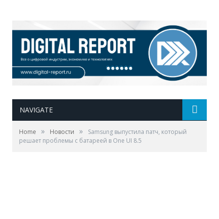
NAVIGATE
»
»
Home
Новости
Samsung выпустила патч, который
решает проблемы с батареей в One UI 8.5