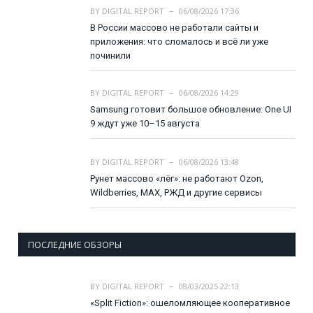
BY
DIGITAL REPORT
06/08/2026 17:36
В России массово не работали сайты и
приложения: что сломалось и всё ли уже
починили
BY
DIGITAL REPORT
06/08/2026 14:29
Samsung готовит большое обновление: One UI
9 ждут уже 10–15 августа
BY
DIGITAL REPORT
06/08/2026 13:48
Рунет массово «лёг»: не работают Ozon,
Wildberries, MAX, РЖД и другие сервисы
ПОСЛЕДНИЕ ОБЗОРЫ
BY
DIGITAL REPORT
08/03/2025 22:13
«Split Fiction»: ошеломляющее кооперативное