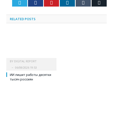
Twitter
Facebook
Pinterest
LinkedIn
Tumblr
Email
RELATED
POSTS
BY
DIGITAL REPORT
06/08/2026 19:53
ИИ лишит работы десятки
тысяч россиян