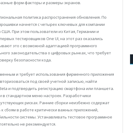
разные форм-факторы и размеры экранов.
гиональная политика распространения обновления. По
прошивки начнется с четырех ключевых для компании
 США. При этом пользователи из Китая, Германии и
первых тестировщиков One UI, на этот раз оказались
ывают это с возможной адаптацией программного
ьного законодательства о цифровых рынках, что требует
оверку безопасности кода.
зменным и требует использования фирменного приложения
вторизоваться под своей учетной записью, найти
Beta и подтвердить регистрацию смартфона или планшета.
ки в стандартном меню настроек. Разработчики
утствующих рисках. Ранние сборки неизбежно содержат
 к сбоям в работе критически важных приложений,
бильности системы. Устанавливать тестовое программное
тоятельно не рекомендуется.