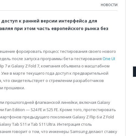
НОВОСТИ
доступ к ранней версии интерфейса для
авляя при этом часть европейского рынка без
ешение форсировать процесс тестирования своего нового
недель после запуска программы бета-тестирования
One UI
ip 7 и Galaxy Z Fold 7, компания объявила о масштабном
Уже в марте текущего года доступ к предварительной
, что свидетельствует о стремлении разработчиков
ии прошивки.
ли прошлогодней флагманской линейки, включая Galaxy
ии Fan Edition — S24 FE и S25 FE. Кроме того, протестировать
артфонов предыдущего поколения Galaxy Z Flip 6 и Z Fold
axy Tab S11 и Tab S11 Ultra. Интеграция столь
вания говорит о том, что инженеры Samsung делают ставку