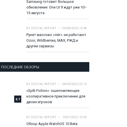
Samsung готовит большое
обновление: One UI 9 ждут уже 10–
15 августа
BY
DIGITAL REPORT
06/08/2026 13:48
Рунет массово «лёг»: не работают
Ozon, Wildberries, MAX, РЖД и
другие сервисы
ПОСЛЕДНИЕ ОБЗОРЫ
BY
DIGITAL REPORT
08/03/2025 22:13
«Split Fiction»: ошеломляющее
кооперативное приключение для
8.7
двоих игроков
BY
DIGITAL REPORT
14/07/2023 19:50
Обзор Apple WatchOS 10 Beta: