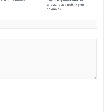
 что произошло
сайты и приложения: что
сломалось и всё ли уже
починили