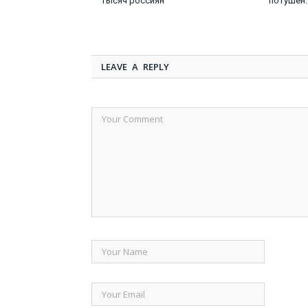
тысяч россиян
потушен:
LEAVE A REPLY