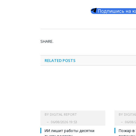
Подпишись на кан
SHARE.
RELATED
POSTS
BY
DIGITAL REPORT
BY
DIGITA
06/08/2026 19:53
06/08/
ИИ лишит работы десятки
Пожар в