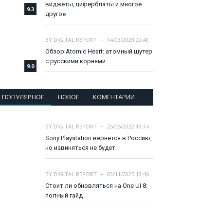
виджеты, циферблаты и многое
9.3
другое
BY
DIGITAL REPORT
14/03/2023 22:40
Обзор Atomic Heart: атомный шутер
с русскими корнями
9.0
ПОПУЛЯРНОЕ
НОВОЕ
КОМЕНТАРИИ
BY
DIGITAL REPORT
25/05/2022 19:14
Sony Playstation вернется в Россию,
но извиняться не будет
BY
DIGITAL REPORT
03/11/2025 12:46
Стоит ли обновляться на One UI 8:
полный гайд