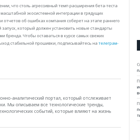
ении, что столь агрессивный темп расширения бета-теста
 масштабной экосистемной интеграции в грядущих
и отчетов об ошибках компания соберет на этапе раннего
й запуск, который должен установить новые стандарты
и бренда. Чтобы оставаться в курсе самых свежих
выход стабильной прошивки, подписывайтесь на
телеграм-
С
п
П
и
в
ционно-аналитический портал, который отслеживает
П
ки. Мы описываем все технологические тренды,
п
ехнологических событий, которые влияют на жизнь
т