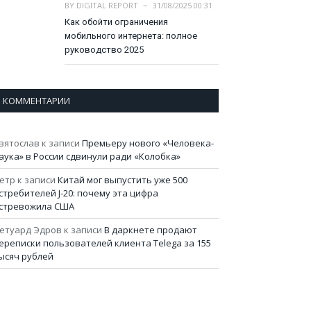
BY
DIGITAL REPORT
31/08/2025 00:31
Как обойти ограничения
мобильного интернета: полное
руководство 2025
КОММЕНТАРИИ
вятослав
к записи
Премьеру нового «Человека-
аука» в России сдвинули ради «Колобка»
етр
к записи
Китай мог выпустить уже 500
стребителей J-20: почему эта цифра
стревожила США
етуард Эдров
к записи
В даркнете продают
ереписки пользователей клиента Telega за 155
ысяч рублей