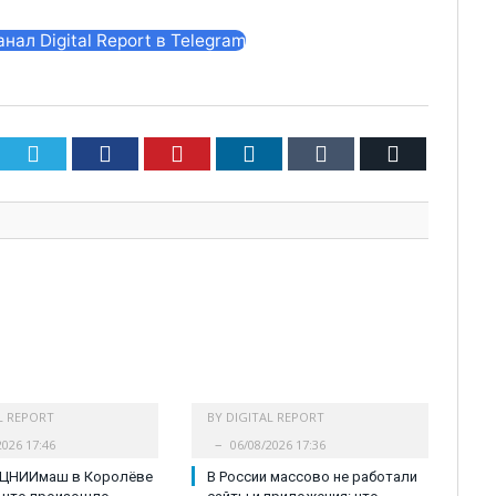
ал Digital Report в Telegram
Twitter
Facebook
Pinterest
LinkedIn
Tumblr
Email
L REPORT
BY
DIGITAL REPORT
2026 17:46
06/08/2026 17:36
 ЦНИИмаш в Королёве
В России массово не работали