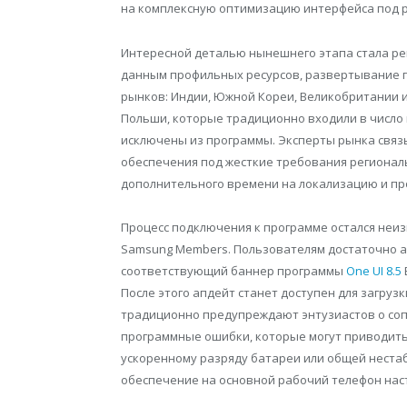
на комплексную оптимизацию интерфейса под 
Интересной деталью нынешнего этапа стала ре
данным профильных ресурсов, развертывание 
рынков: Индии, Южной Кореи, Великобритании и
Польши, которые традиционно входили в число 
исключены из программы. Эксперты рынка связ
обеспечения под жесткие требования регионал
дополнительного времени на локализацию и пр
Процесс подключения к программе остался неи
Samsung Members. Пользователям достаточно а
соответствующий баннер программы
One UI 8.5
После этого апдейт станет доступен для загруз
традиционно предупреждают энтузиастов о соп
программные ошибки, которые могут приводить
ускоренному разряду батареи или общей неста
обеспечение на основной рабочий телефон нас