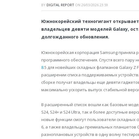
BY
DIGITAL REPORT
ON
26/03/2026 23:59
Южнокорейский техногигант открывает 
владельцев девяти моделей Galaxy, ост
долгожданного обновления.
Южнокорейская корпорация Samsung приняла р
программного обеспечения. Спустя всего пару 
8
.5 для новейших складных флагманов Galaxy Z Fl
расширении списка поддерживаемых устройств. 
сборке получат владельцы еще девяти гаджетов
максимально ускорить выпуск стабильной верс
В расширенный список вошли как базовые моде
S24, S24+ и S24 Ultra, так и более доступные верс
новые функции смогут пользователи складных см
6, а также владельцы премиальных планшетов Gal
разноплановых устройств в одну волну тестиро