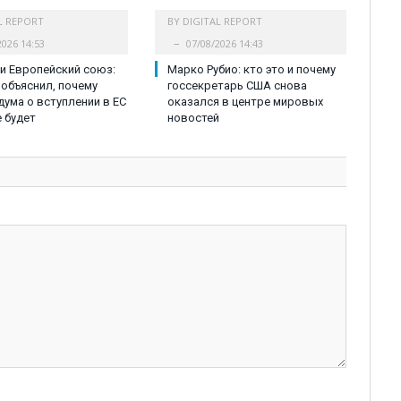
L REPORT
BY
DIGITAL REPORT
2026 14:53
07/08/2026 14:43
и Европейский союз:
Марко Рубио: кто это и почему
объяснил, почему
госсекретарь США снова
ума о вступлении в ЕС
оказался в центре мировых
е будет
новостей