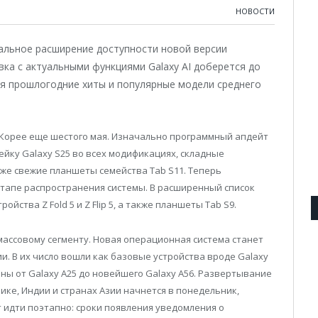
НОВОСТИ
льное расширение доступности новой версии
ивка с актуальными функциями Galaxy AI доберется до
я прошлогодние хиты и популярные модели среднего
Корее еще шестого мая. Изначально программный апдейт
ейку Galaxy S25 во всех модификациях, складные
кже свежие планшеты семейства Tab S11. Теперь
тапе распространения системы. В расширенный список
йства Z Fold 5 и Z Flip 5, а также планшеты Tab S9.
массовому сегменту. Новая операционная система станет
и. В их число вошли как базовые устройства вроде Galaxy
оны от Galaxy A25 до новейшего Galaxy A56. Развертывание
ике, Индии и странах Азии начнется в понедельник,
 идти поэтапно: сроки появления уведомления о