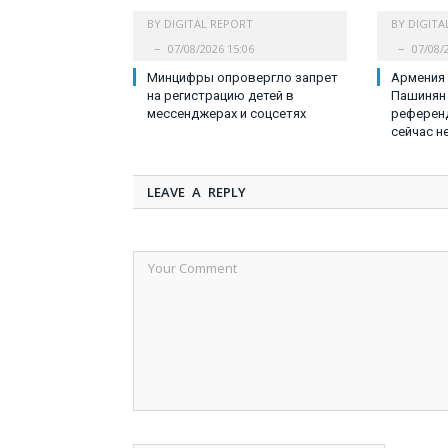
BY
DIGITAL REPORT
BY
DIGITA
07/08/2026 15:06
07/08/
Минцифры опровергло запрет
Армения 
на регистрацию детей в
Пашинян 
мессенджерах и соцсетях
референд
сейчас н
LEAVE A REPLY