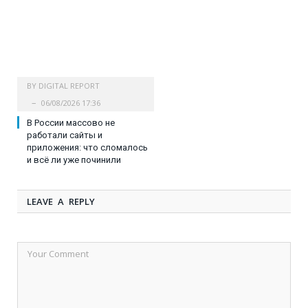
BY
DIGITAL REPORT
06/08/2026 17:36
В России массово не
работали сайты и
приложения: что сломалось
и всё ли уже починили
LEAVE A REPLY