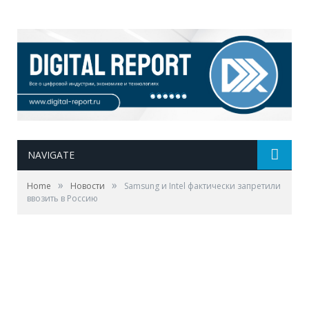
NAVIGATE
»
»
Home
Новости
Samsung и Intel фактически запретили
ввозить в Россию