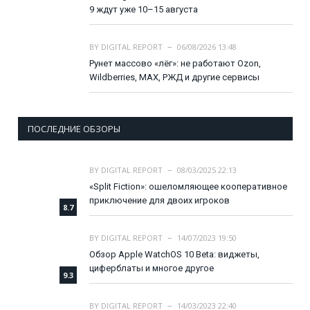
9 ждут уже 10–15 августа
BY
DIGITAL REPORT
06/08/2026 13:48
Рунет массово «лёг»: не работают Ozon,
Wildberries, MAX, РЖД и другие сервисы
ПОСЛЕДНИЕ ОБЗОРЫ
BY
DIGITAL REPORT
08/03/2025 22:13
«Split Fiction»: ошеломляющее кооперативное
приключение для двоих игроков
8.7
BY
DIGITAL REPORT
14/07/2023 19:50
Обзор Apple WatchOS 10 Beta: виджеты,
циферблаты и многое другое
9.3
BY
DIGITAL REPORT
14/03/2023 22:40