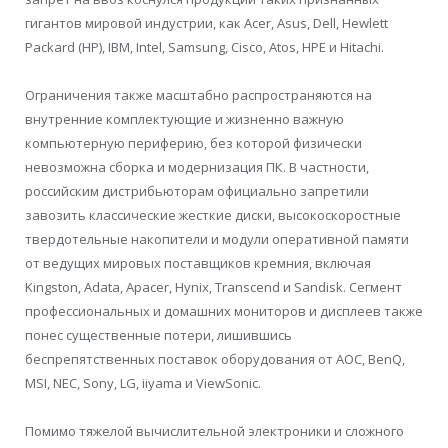
гигантов мировой индустрии, как Acer, Asus, Dell, Hewlett
Packard (HP), IBM, Intel, Samsung, Cisco, Atos, HPE и Hitachi.
Ограничения также масштабно распространяются на
внутренние комплектующие и жизненно важную
компьютерную периферию, без которой физически
невозможна сборка и модернизация ПК. В частности,
российским дистрибьюторам официально запретили
завозить классические жесткие диски, высокоскоростные
твердотельные накопители и модули оперативной памяти
от ведущих мировых поставщиков кремния, включая
Kingston, Adata, Apacer, Hynix, Transcend и Sandisk. Сегмент
профессиональных и домашних мониторов и дисплеев также
понес существенные потери, лишившись
беспрепятственных поставок оборудования от AOC, BenQ,
MSI, NEC, Sony, LG, iiyama и ViewSonic.
Помимо тяжелой вычислительной электроники и сложного