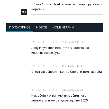
Обзор Atomic Heart: атомный шутер с русскими
корнями
9.0
ПОПУЛЯРНОЕ
НОВОЕ
КОМЕНТАРИИ
BY
DIGITAL REPORT
25/05/2022 19:14
Sony Playstation вернется в Россию, но
извиняться не будет
BY
DIGITAL REPORT
03/11/2025 12:46
Стоит ли обновляться на One UI 8: полный гайд
BY
DIGITAL REPORT
31/08/2025 00:31
Как обойти ограничения мобильного
интернета: полное руководство 2025