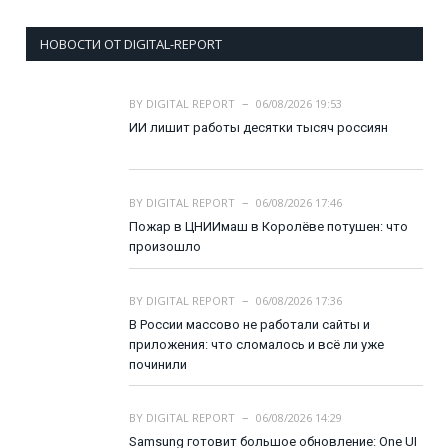
НОВОСТИ ОТ DIGITAL-REPORT
BY
DIGITAL REPORT
06/08/2026 19:53
ИИ лишит работы десятки тысяч россиян
BY
DIGITAL REPORT
06/08/2026 17:46
Пожар в ЦНИИмаш в Королёве потушен: что
произошло
BY
DIGITAL REPORT
06/08/2026 17:36
В России массово не работали сайты и
приложения: что сломалось и всё ли уже
починили
BY
DIGITAL REPORT
06/08/2026 14:29
Samsung готовит большое обновление: One UI