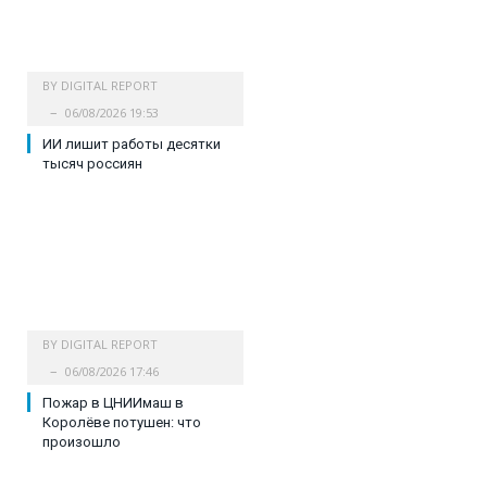
BY
DIGITAL REPORT
06/08/2026 19:53
ИИ лишит работы десятки
тысяч россиян
BY
DIGITAL REPORT
06/08/2026 17:46
Пожар в ЦНИИмаш в
Королёве потушен: что
произошло