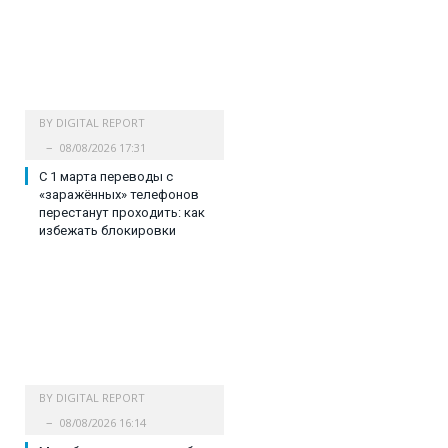
BY
DIGITAL REPORT
08/08/2026 17:31
С 1 марта переводы с
«заражённых» телефонов
перестанут проходить: как
избежать блокировки
BY
DIGITAL REPORT
08/08/2026 16:14