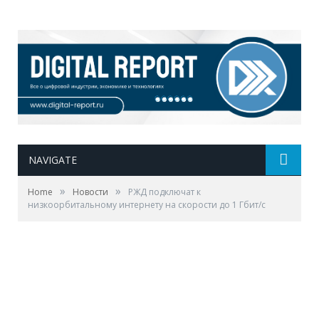
NAVIGATE
»
»
Home
Новости
РЖД подключат к
низкоорбитальному интернету на скорости до 1 Гбит/с