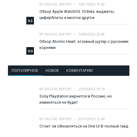
BY
DIGITAL REPORT
14/07/2023 19:50
Обзор Apple WatchOS 10 Beta: виджеты,
циферблаты и многое другое
9.3
BY
DIGITAL REPORT
14/03/2023 22:40
Обзор Atomic Heart: атомный шутер с русскими
корнями
9.0
ПОПУЛЯРНОЕ
НОВОЕ
КОМЕНТАРИИ
BY
DIGITAL REPORT
25/05/2022 19:14
Sony Playstation вернется в Россию, но
извиняться не будет
BY
DIGITAL REPORT
03/11/2025 12:46
Стоит ли обновляться на One UI 8: полный гайд