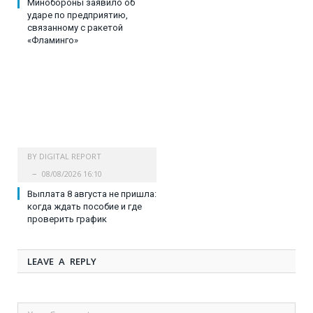
Минобороны заявило об
ударе по предприятию,
связанному с ракетой
«Фламинго»
BY
DIGITAL REPORT
08/08/2026 16:10
Выплата 8 августа не пришла:
когда ждать пособие и где
проверить график
LEAVE A REPLY