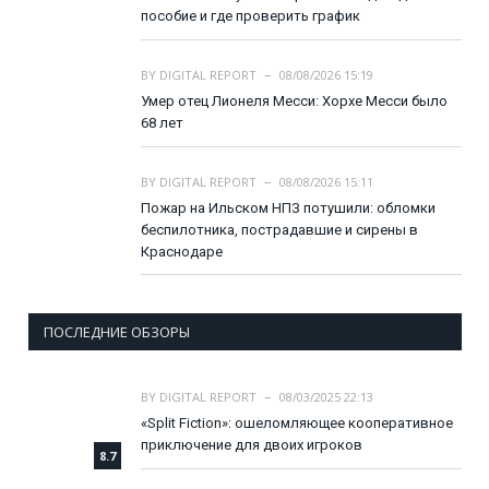
пособие и где проверить график
BY
DIGITAL REPORT
08/08/2026 15:19
Умер отец Лионеля Месси: Хорхе Месси было
68 лет
BY
DIGITAL REPORT
08/08/2026 15:11
Пожар на Ильском НПЗ потушили: обломки
беспилотника, пострадавшие и сирены в
Краснодаре
ПОСЛЕДНИЕ ОБЗОРЫ
BY
DIGITAL REPORT
08/03/2025 22:13
«Split Fiction»: ошеломляющее кооперативное
приключение для двоих игроков
8.7