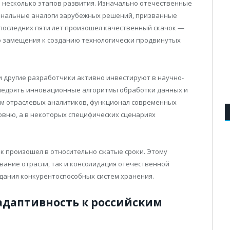
л несколько этапов развития. Изначально отечественные
ональные аналоги зарубежных решений, призванные
 последних пяти лет произошел качественный скачок —
о замещения к созданию технологически продвинутых
N и другие разработчики активно инвестируют в научно-
внедрять инновационные алгоритмы обработки данных и
ам отраслевых аналитиков, функционал современных
овню, а в некоторых специфических сценариях
к произошел в относительно сжатые сроки. Этому
вание отрасли, так и консолидация отечественной
дания конкурентоспособных систем хранения.
 адаптивность к российским