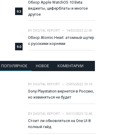
Обзор Apple WatchOS 10 Beta:
виджеты, циферблаты и многое
9.3
другое
BY
DIGITAL REPORT
14/03/2023 22:40
Обзор Atomic Heart: атомный шутер
с русскими корнями
9.0
ПОПУЛЯРНОЕ
НОВОЕ
КОМЕНТАРИИ
BY
DIGITAL REPORT
25/05/2022 19:14
Sony Playstation вернется в Россию,
но извиняться не будет
BY
DIGITAL REPORT
03/11/2025 12:46
Стоит ли обновляться на One UI 8:
полный гайд