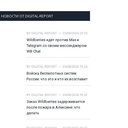
НОВОСТИ ОТ DIGITAL-REPORT
BY
DIGITAL REPORT
05/08/2026 23:55
Wildberries идёт против Max и
Telegram со своим мессенджером
WB Chat
BY
DIGITAL REPORT
05/08/2026 19:26
Войска беспилотных систем
России: что это и кто их возглавит
BY
DIGITAL REPORT
05/08/2026 19:22
Заказ Wildberries задерживается
после пожара в Алексине: что
делать