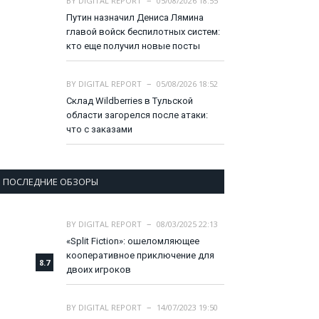
BY
DIGITAL REPORT
05/08/2026 18:55
Путин назначил Дениса Лямина
главой войск беспилотных систем:
кто еще получил новые посты
BY
DIGITAL REPORT
05/08/2026 18:52
Склад Wildberries в Тульской
области загорелся после атаки:
что с заказами
ПОСЛЕДНИЕ ОБЗОРЫ
BY
DIGITAL REPORT
08/03/2025 22:13
«Split Fiction»: ошеломляющее
кооперативное приключение для
8.7
двоих игроков
BY
DIGITAL REPORT
14/07/2023 19:50