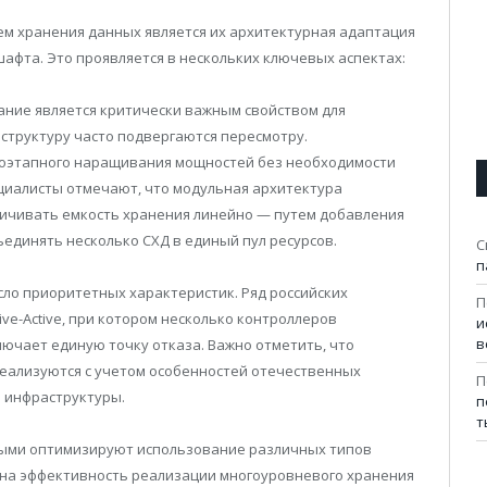
м хранения данных является их архитектурная адаптация
шафта. Это проявляется в нескольких ключевых аспектах:
ание является критически важным свойством для
структуру часто подвергаются пересмотру.
оэтапного наращивания мощностей без необходимости
циалисты отмечают, что модульная архитектура
личивать емкость хранения линейно — путем добавления
единять несколько СХД в единый пул ресурсов.
С
п
сло приоритетных характеристик. Ряд российских
П
ve-Active, при котором несколько контроллеров
и
в
ючает единую точку отказа. Важно отметить, что
еализуются с учетом особенностей отечественных
П
 инфраструктуры.
п
т
ыми оптимизируют использование различных типов
 на эффективность реализации многоуровневого хранения