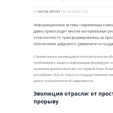
BY
DIGITAL REPORT
ON
15/05/2025 19:32
Информационные активы современных компан
давно превосходят многие материальные ре
этом контексте трансформировались из прос
обеспечения цифрового суверенитета госуда
Стремительно меняющаяся геополитическая об
требования к защите информации формируют но
хранения данных выходят на первый план. Анал
российские СХД не только в государственном се
риски технологической зависимости.
Эволюция отрасли: от про
прорыву