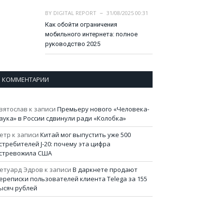
BY
DIGITAL REPORT
31/08/2025 00:31
Как обойти ограничения
мобильного интернета: полное
руководство 2025
КОММЕНТАРИИ
вятослав
к записи
Премьеру нового «Человека-
аука» в России сдвинули ради «Колобка»
етр
к записи
Китай мог выпустить уже 500
стребителей J-20: почему эта цифра
стревожила США
етуард Эдров
к записи
В даркнете продают
ереписки пользователей клиента Telega за 155
ысяч рублей