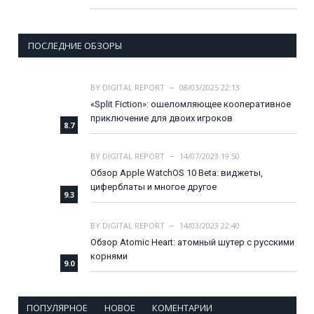
ПОСЛЕДНИЕ ОБЗОРЫ
BY
DIGITAL REPORT
08/03/2025 22:13
«Split Fiction»: ошеломляющее кооперативное
приключение для двоих игроков
8.7
BY
DIGITAL REPORT
14/07/2023 19:50
Обзор Apple WatchOS 10 Beta: виджеты,
циферблаты и многое другое
9.3
BY
DIGITAL REPORT
14/03/2023 22:40
Обзор Atomic Heart: атомный шутер с русскими
корнями
9.0
ПОПУЛЯРНОЕ
НОВОЕ
КОМЕНТАРИИ