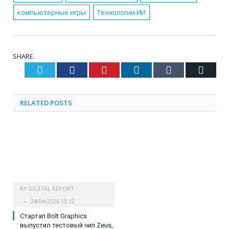
компьютерные игры
Технологии ИИ
SHARE.
Twitter
Facebook
Pinterest
LinkedIn
Tumblr
Email
RELATED
POSTS
BY
DIGITAL REPORT
24/04/2026 13:12
Cтартап Bolt Graphics
выпустил тестовый чип Zeus,