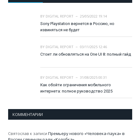
BY
DIGITAL REPORT
25/05/2022 19:14
Sony Playstation вернется в Россию, но
извиняться не будет
BY
DIGITAL REPORT
03/11/2025 12:46
Стоит ли обновляться на One UI 8: полный гайд
BY
DIGITAL REPORT
31/08/2025 00:31
Как обойти ограничения мобильного
интернета: полное руководство 2025
КОММЕНТАРИИ
Святослав
к записи
Премьеру нового «Человека-паука» в
России сдвинули ради «Колобка»