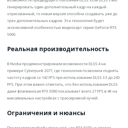
возможности предыдущего поколения DLSS. Если DLSS 3 мог
генерировать один дополнительный кадр на каждый
отрисованный, то новая версия способна создавать уже до
трех дополнительных кадров. Эта технология будет
эксклюзивной особенностью видеокарт серии GeForce RTX
5000.
Реальная производительность
В Nvidia продемонстрировали возможности DLSS 4 на
примере Cyberpunk 2077, где технология позволила поднять
частоту кадров со 142 FPS при использовании DLSS 3.5 до 243
FPS. При этом важно отметить, что без использования DLSS
даже флагманская RTX 5090 показывает всего 27 FPS в 4K на
максимальных настройках с трассировкой лучей.
Ограничения и нюансы
Представители Nvidia признают, что RTX 5070 не сможет