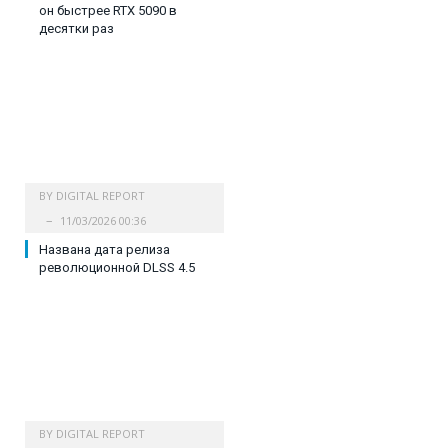
он быстрее RTX 5090 в
десятки раз
BY
DIGITAL REPORT
11/03/2026 00:36
Названа дата релиза
революционной DLSS 4.5
BY
DIGITAL REPORT