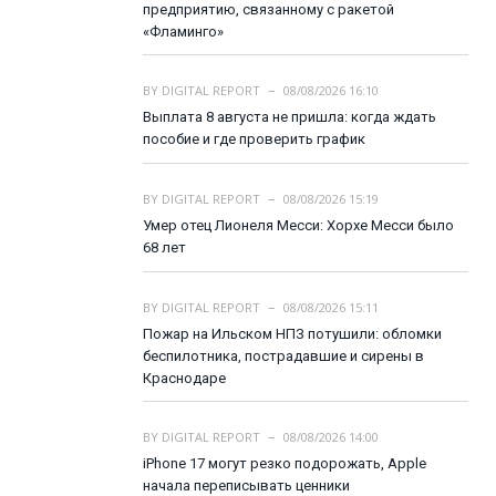
предприятию, связанному с ракетой
«Фламинго»
BY
DIGITAL REPORT
08/08/2026 16:10
Выплата 8 августа не пришла: когда ждать
пособие и где проверить график
BY
DIGITAL REPORT
08/08/2026 15:19
Умер отец Лионеля Месси: Хорхе Месси было
68 лет
BY
DIGITAL REPORT
08/08/2026 15:11
Пожар на Ильском НПЗ потушили: обломки
беспилотника, пострадавшие и сирены в
Краснодаре
BY
DIGITAL REPORT
08/08/2026 14:00
iPhone 17 могут резко подорожать, Apple
начала переписывать ценники