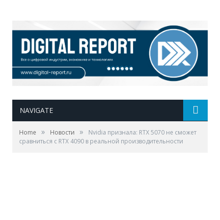
NAVIGATE
»
»
Home
Новости
Nvidia признала: RTX 5070 не сможет
сравниться с RTX 4090 в реальной производительности