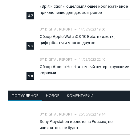
«Split Fiction»: ошеломляющее кооперативное
приключение для двоих игроков
8.7
BY
DIGITAL REPORT
14/07/2023 19:50
Обзор Apple WatchOS 10 Beta: виджеты,
циферблаты и многое другое
9.3
BY
DIGITAL REPORT
14/03/2023 22:40
Обзор Atomic Heart: атомный шутер с русскими
корнями
9.0
ПОПУЛЯРНОЕ
НОВОЕ
КОМЕНТАРИИ
BY
DIGITAL REPORT
25/05/2022 19:14
Sony Playstation вернется в Россию, но
извиняться не будет