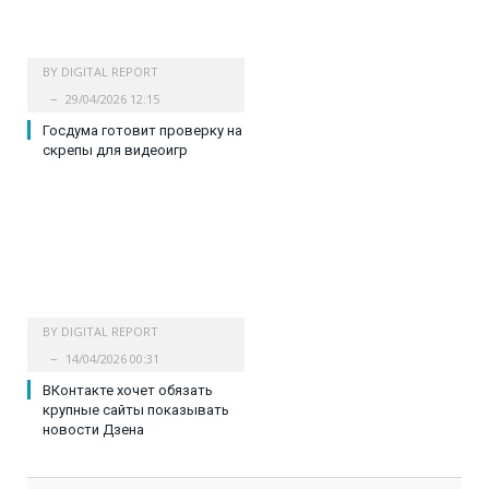
BY
DIGITAL REPORT
29/04/2026 12:15
Госдума готовит проверку на
скрепы для видеоигр
BY
DIGITAL REPORT
14/04/2026 00:31
ВКонтакте хочет обязать
крупные сайты показывать
новости Дзена