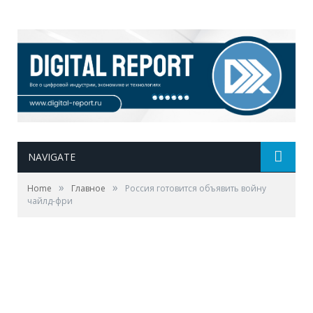
NAVIGATE
»
»
Home
Главное
Россия готовится объявить войну
чайлд-фри