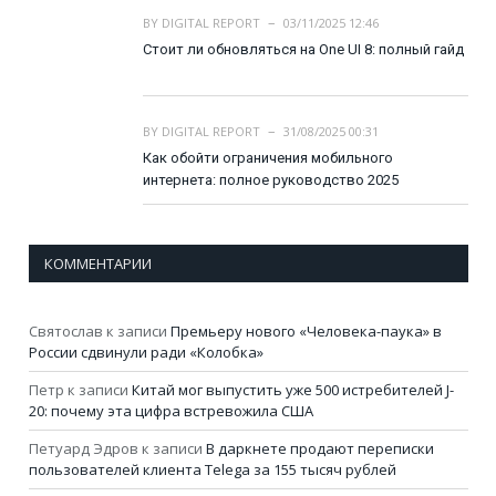
BY
DIGITAL REPORT
03/11/2025 12:46
Стоит ли обновляться на One UI 8: полный гайд
BY
DIGITAL REPORT
31/08/2025 00:31
Как обойти ограничения мобильного
интернета: полное руководство 2025
КОММЕНТАРИИ
Святослав
к записи
Премьеру нового «Человека-паука» в
России сдвинули ради «Колобка»
Петр
к записи
Китай мог выпустить уже 500 истребителей J-
20: почему эта цифра встревожила США
Петуард Эдров
к записи
В даркнете продают переписки
пользователей клиента Telega за 155 тысяч рублей