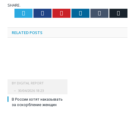
SHARE.
Twitter
Facebook
Pinterest
LinkedIn
Tumblr
Email
RELATED
POSTS
BY
DIGITAL REPORT
30/04/2026 18:23
В России хотят наказывать
за оскорбление женщин