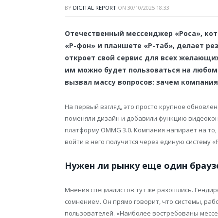
BY
DIGITAL REPORT
ON
30/10/2025 18:33
Отечественный мессенджер «Роса», кот
«Р-фон» и планшете «Р-таб», делает ре
откроет свой сервис для всех желающих
им можно будет пользоваться на любом 
вызвал массу вопросов: зачем компани
На первый взгляд, это просто крупное обновлени
поменяли дизайн и добавили функцию видеокон
платформу OMMG 3.0. Компания напирает на то, 
войти в него получится через единую систему «Р
Нужен ли рынку еще один брауз
Мнения специалистов тут же разошлись. Гендире
сомнением. Он прямо говорит, что системы, ра
пользователей. «Наиболее востребованы месс