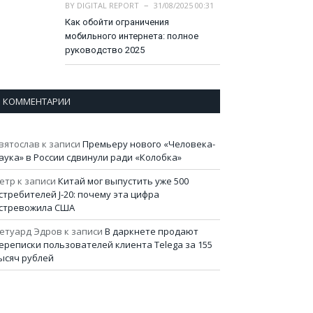
BY
DIGITAL REPORT
31/08/2025 00:31
Как обойти ограничения
мобильного интернета: полное
руководство 2025
КОММЕНТАРИИ
вятослав
к записи
Премьеру нового «Человека-
аука» в России сдвинули ради «Колобка»
етр
к записи
Китай мог выпустить уже 500
стребителей J-20: почему эта цифра
стревожила США
етуард Эдров
к записи
В даркнете продают
ереписки пользователей клиента Telega за 155
ысяч рублей