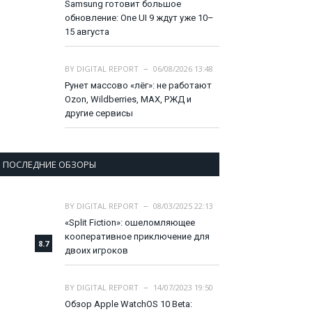
Samsung готовит большое
обновление: One UI 9 ждут уже 10–
15 августа
BY
DIGITAL REPORT
06/08/2026 13:48
Рунет массово «лёг»: не работают
Ozon, Wildberries, MAX, РЖД и
другие сервисы
ПОСЛЕДНИЕ ОБЗОРЫ
BY
DIGITAL REPORT
08/03/2025 22:13
«Split Fiction»: ошеломляющее
кооперативное приключение для
8.7
двоих игроков
BY
DIGITAL REPORT
14/07/2023 19:50
Обзор Apple WatchOS 10 Beta: