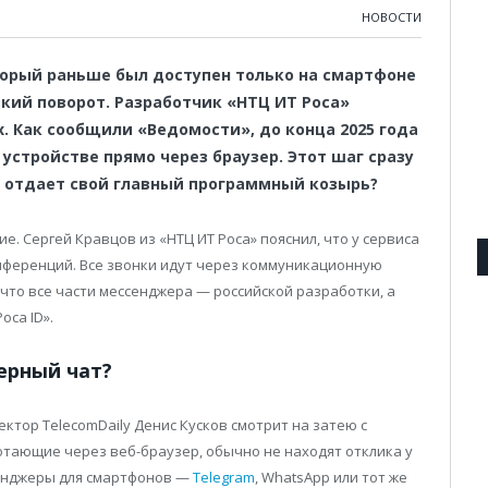
НОВОСТИ
орый раньше был доступен только на смартфоне
зкий поворот. Разработчик «НТЦ ИТ Роса»
. Как сообщили «Ведомости», до конца 2025 года
устройстве прямо через браузер. Этот шаг сразу
я отдает свой главный программный козырь?
е. Сергей Кравцов из «НТЦ ИТ Роса» пояснил, что у сервиса
ференций. Все звонки идут через коммуникационную
что все части мессенджера — российской разработки, а
оса ID».
ерный чат?
ктор TelecomDaily Денис Кусков смотрит на затею с
ботающие через веб-браузер, обычно не находят отклика у
енджеры для смартфонов —
Telegram
, WhatsApp или тот же