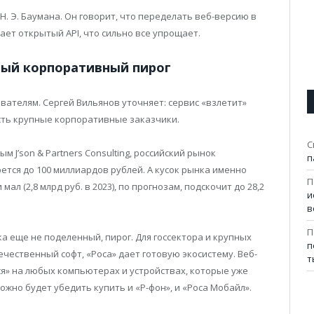
 Н. Э. Баумана. Он говорит, что переделать веб-версию в
ает открытый API, что сильно все упрощает.
ный корпоративный пирог
вателям. Сергей Вильянов уточняет: сервис «взлетит»
есть крупные корпоративные заказчики.
С
 J’son & Partners Consulting, российский рынок
п
ется до 100 миллиардов рублей. А кусок рынка именно
П
мал (2,8 млрд руб. в 2023), по прогнозам, подскочит до 28,2
и
в
П
ока еще не поделенный, пирог. Для госсектора и крупных
п
чественный софт, «Роса» дает готовую экосистему. Веб-
т
ся» на любых компьютерах и устройствах, которые уже
можно будет убедить купить и «Р-фон», и «Роса Мобайл».