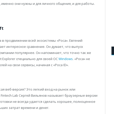
, именно они нужны и для личного общения, и для работы.
ft
 а в продвижении всей экосистемы «Роса». Евгений
ает интересное сравнение. Он думает, что выпуск
омпании популярнее. Он напоминает, что точно так же
et Explorer специально для своей ОС
Windows
. «Роса» не
ей на свои сервисы, начиная с «Роса ID».
ая веб-версия? Это легкий вход на рынок или
 Fintech Lab Сергей Вильянов называет браузерные версии
готовки не всегда удается сделать хорошее, полноценное
ших затрат времени и денег.