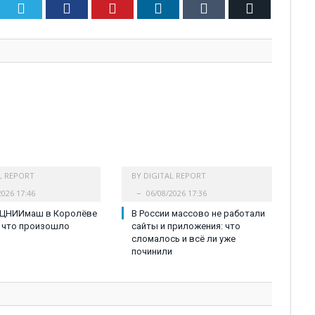
Twitter
Facebook
Pinterest
LinkedIn
Tumblr
Email
L REPORT
BY
DIGITAL REPORT
2026 17:46
06/08/2026 17:36
 ЦНИИмаш в Королёве
В России массово не работали
 что произошло
сайты и приложения: что
сломалось и всё ли уже
починили