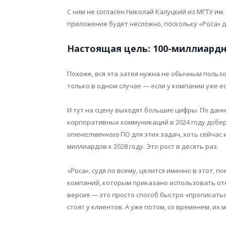
С ним не согласен Николай Калуцкий из МГТУ им.
приложение будет несложно, поскольку «Роса» д
Настоящая цель: 100-миллиард
Похоже, вся эта затея нужна не обычным пользо
только в одном случае — если у компании уже 
И тут на сцену выходят большие цифры. По данным
корпоративных коммуникаций в 2024 году добер
отечественного
ПО для этих задач, хоть сейчас и 
миллиардов к 2028 году. Это рост в десять раз.
«Роса», судя по всему, целится именно в этот, п
компаний, которым приказано использовать оте
версия — это просто способ быстро «прописать
стоят у клиентов. А уже потом, со временем, их 