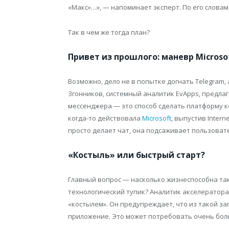
«Макс»…», — напоминает эксперт. По его словам
Так в чем же тогда план?
Привет из прошлого: маневр Microso
Возможно, дело не в попытке догнать Telegram,
Згонников, системный аналитик EvApps, предлаг
мессенджера — это способ сделать платформу к
когда-то действовала
Microsoft
, выпустив Intern
просто делает чат, она подсаживает пользовател
«Костыль» или быстрый старт?
Главный вопрос — насколько жизнеспособна так
технологический тупик? Аналитик акселератора
«костылем». Он предупреждает, что из такой за
приложение. Это может потребовать очень боль