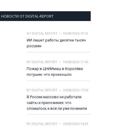
НОВОСТИ ОТ DIGITAL-REPORT
BY
DIGITAL REPORT
06/08/2026 19:53
ИИ лишит работы десятки тысяч
россиян
BY
DIGITAL REPORT
06/08/2026 17:46
Пожар в ЦНИИмаш в Королёве
потушен: что произошло
BY
DIGITAL REPORT
06/08/2026 17:36
В России массово не работали
сайты и приложения: что
сломалось и всё ли уже починили
BY
DIGITAL REPORT
06/08/2026 14:29