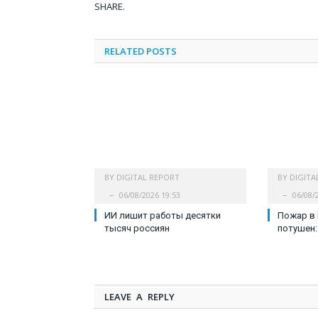
SHARE.
RELATED
POSTS
BY
DIGITAL REPORT
BY
DIGITA
06/08/2026 19:53
06/08/
ИИ лишит работы десятки
Пожар в
тысяч россиян
потушен:
LEAVE A REPLY