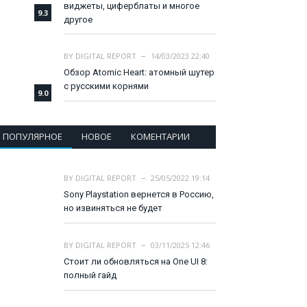
виджеты, циферблаты и многое
9.3
другое
BY
DIGITAL REPORT
14/03/2023 22:40
Обзор Atomic Heart: атомный шутер
с русскими корнями
9.0
ПОПУЛЯРНОЕ
НОВОЕ
КОМЕНТАРИИ
BY
DIGITAL REPORT
25/05/2022 19:14
Sony Playstation вернется в Россию,
но извиняться не будет
BY
DIGITAL REPORT
03/11/2025 12:46
Стоит ли обновляться на One UI 8:
полный гайд