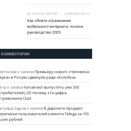
BY
DIGITAL REPORT
31/08/2025 00:31
Как обойти ограничения
мобильного интернета: полное
руководство 2025
КОММЕНТАРИИ
вятослав
к записи
Премьеру нового «Человека-
аука» в России сдвинули ради «Колобка»
етр
к записи
Китай мог выпустить уже 500
стребителей J-20: почему эта цифра
стревожила США
етуард Эдров
к записи
В даркнете продают
ереписки пользователей клиента Telega за 155
ысяч рублей