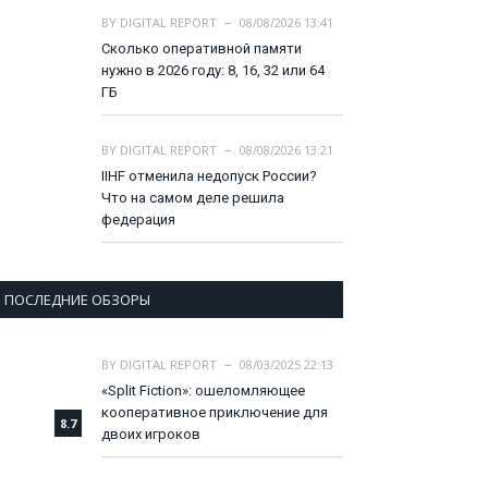
BY
DIGITAL REPORT
08/08/2026 13:41
Сколько оперативной памяти
нужно в 2026 году: 8, 16, 32 или 64
ГБ
BY
DIGITAL REPORT
08/08/2026 13:21
IIHF отменила недопуск России?
Что на самом деле решила
федерация
ПОСЛЕДНИЕ ОБЗОРЫ
BY
DIGITAL REPORT
08/03/2025 22:13
«Split Fiction»: ошеломляющее
кооперативное приключение для
8.7
двоих игроков