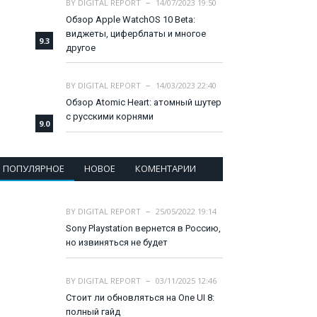
BY
DIGITAL REPORT
14/07/2023 19:50
Обзор Apple WatchOS 10 Beta:
виджеты, циферблаты и многое
9.3
другое
BY
DIGITAL REPORT
14/03/2023 22:40
Обзор Atomic Heart: атомный шутер
с русскими корнями
9.0
ПОПУЛЯРНОЕ
НОВОЕ
КОМЕНТАРИИ
BY
DIGITAL REPORT
25/05/2022 19:14
Sony Playstation вернется в Россию,
но извиняться не будет
BY
DIGITAL REPORT
03/11/2025 12:46
Стоит ли обновляться на One UI 8:
полный гайд