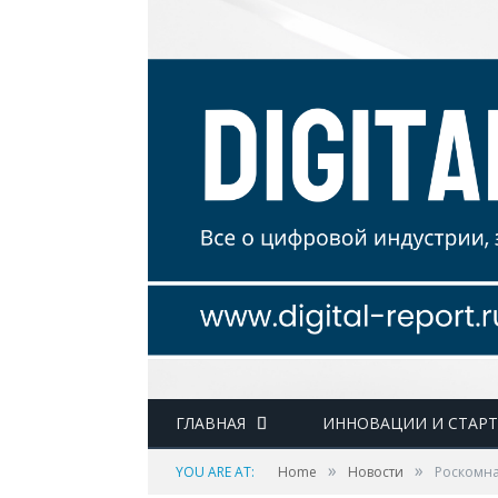
ГЛАВНАЯ
ИННОВАЦИИ И СТАР
»
»
YOU ARE AT:
Home
Новости
Роскомна