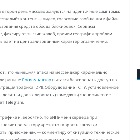
а второй день массово жалуются на идентичные симптомы:
«тяжелый» контент — видео, голосовые сообщения и файлы
ьзования средств обхода блокировок. Сервисы
or, фиксируют тысячи жалоб, причем география проблем
азывает на централизованный характер ограничений.
ют, что нынешняя атака на мессенджер кардинально
сли раньше
Роскомнадзор
пытался блокировать доступ по
льтрация трафика (DPI). Оборудование ТСПУ, установленное
выделять и дросселировать (замедлять) специфические
т Telegram.
трафика и, вероятно, по SNI (имени сервера при
зволяет регулятору «резать» скорость загрузки
боты приложения», — комментируют ситуацию технические
ают в пейджер: текст прочитать можно, но полноценно