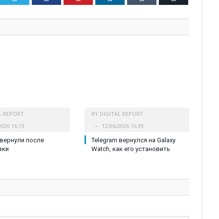
L REPORT
BY
DIGITAL REPORT
2026 16:13
12/06/2026 16:39
 вернули после
Telegram вернулся на Galaxy
вки
Watch, как его установить