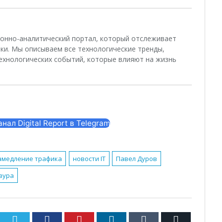
ционно-аналитический портал, который отслеживает
ки. Мы описываем все технологические тренды,
ехнологических событий, которые влияют на жизнь
ал Digital Report в Telegram
амедление трафика
новости IT
Павел Дуров
зура
Twitter
Facebook
Pinterest
LinkedIn
Tumblr
Email