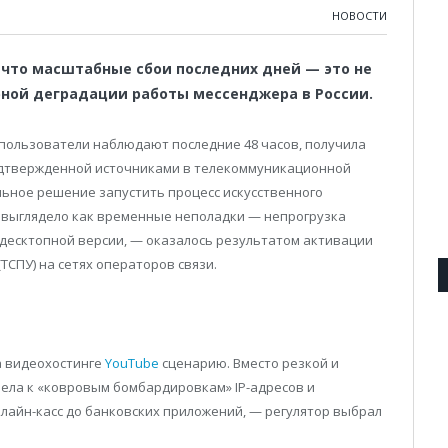
НОВОСТИ
что масштабные сбои последних дней — это не
рной деградации работы мессенджера в России.
 пользователи наблюдают последние 48 часов, получила
одтвержденной источниками в телекоммуникационной
льное решение запустить процесс искусственного
ра выглядело как временные неполадки — непрогрузка
 десктопной версии, — оказалось результатом активации
ТСПУ) на сетях операторов связи.
а видеохостинге
YouTube
сценарию. Вместо резкой и
вела к «ковровым бомбардировкам» IP-адресов и
лайн-касс до банковских приложений, — регулятор выбрал