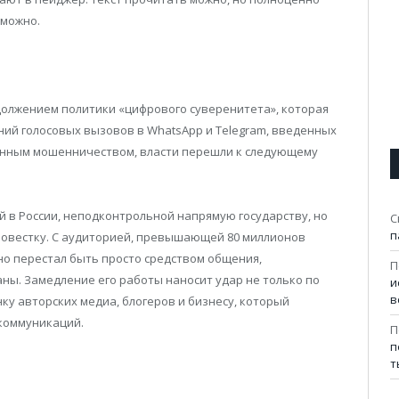
зможно.
олжением политики «цифрового суверенитета», которая
ений голосовых вызовов в WhatsApp и Telegram, введенных
онным мошенничеством, власти перешли к следующему
й в России, неподконтрольной напрямую государству, но
С
п
овестку. С аудиторией, превышающей 80 миллионов
но перестал быть просто средством общения,
П
ны. Замедление его работы наносит удар не только по
и
в
ку авторских медиа, блогеров и бизнесу, который
 коммуникаций.
П
п
т