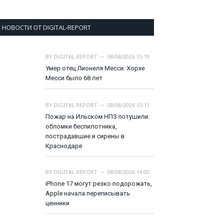
НОВОСТИ ОТ DIGITAL-REPORT
BY
DIGITAL REPORT
08/08/2026 15:19
Умер отец Лионеля Месси: Хорхе
Месси было 68 лет
BY
DIGITAL REPORT
08/08/2026 15:11
Пожар на Ильском НПЗ потушили:
обломки беспилотника,
пострадавшие и сирены в
Краснодаре
BY
DIGITAL REPORT
08/08/2026 14:00
iPhone 17 могут резко подорожать,
Apple начала переписывать
ценники