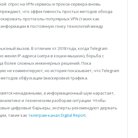
ой: спрос на VPN-сервисы и прокси-сервера вновь
упреждают, что эффективность простых методов обхода
блокировать протоколы популярных VPN (таких как
к информации в постоянную гонку технологий между
зный вызов. В отличие от 2018 года, когда Telegram
 менял IP-адреса («игра в кошки-мышки»), борьба с
да более сложных инженерных решений. Пока
ю не комментируют, но история показывает, что Telegram
методов обфускации (маскировки) трафика.
новятся ненадежными, а информационный шум нарастает,
аналитике и техническим разборам ситуации. Чтобы
ь новые цифровые барьеры, эксперты рекомендуют держать
ии, такие как
телеграм-канал Digital Report
.