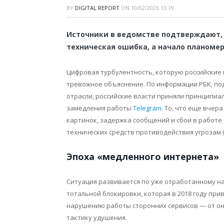
BY
DIGITAL REPORT
ON
10/02/2026 13:19
Источники в ведомстве подтверждают, 
техническая ошибка, а начало планоме
Цифровая турбулентность, которую российские
тревожное объяснение. По информации РБК, п
отрасли, российские власти приняли принципиа
замедления работы
Telegram
. То, что еще вче
картинок, задержка сообщений и сбои в работе
технических средств противодействия угрозам (
Эпоха «медленного интернета»
Ситуация развивается по уже отработанному н
тотальной блокировки, которая в 2018 году при
нарушению работы сторонних сервисов — от он
тактику удушения.