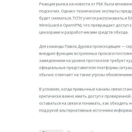
Реакция рынка на новости от РБК была мгновенн
подскочил. Однако технические эксперты пред
будет снижаться. ТСПУ учится распознавать и 
WireGuard и OpenVPN), что превращает доступ 
цензорами и разработчиками средств обхода.
Для команды Павла Дурова происходящее — серье
внедрил функцию встроенных прокси и постоянно
замедлением на уровне протоколов требует ку
официальные представители платформы ситуаци
обычно отвечает на такие угрозы обновлением 
В условиях, когда привычные каналы связи ста
критически важно иметь доступ к проверенной 
оставаться на связи и понимать, как обходит
под рукой альтернативные источники информац