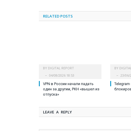
RELATED
POSTS
BY
DIGITAL REPORT
BY
DIGITA
04/08/2026 18:53
23/06/
VPN в России начали падать
Telegram
один за другим, РКН «вышел из
блокиро
отпуска»
LEAVE A REPLY