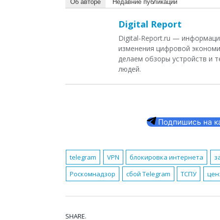
Об авторе
Недавние публикации
Digital Report
Digital-Report.ru — информа
изменения цифровой экономи
делаем обзоры устройств и т
людей.
Подпишись на кан
telegram
VPN
блокировка интернета
з
Роскомнадзор
сбой Telegram
ТСПУ
цен
SHARE.