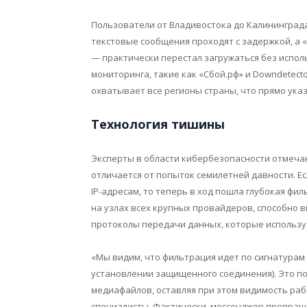
Пользователи от Владивостока до Калининград
текстовые сообщения проходят с задержкой, а 
— практически перестал загружаться без испол
мониторинга, такие как «Сбой.рф» и Downdetect
охватывает все регионы страны, что прямо ук
Технология тишины
Эксперты в области кибербезопасности отмеча
отличается от попыток семилетней давности. Е
IP-адресам, то теперь в ход пошла глубокая фи
на узлах всех крупных провайдеров, способно 
протоколы передачи данных, которые используе
«Мы видим, что фильтрация идет по сигнатурам 
установлении защищенного соединения). Это по
медиафайлов, оставляя при этом видимость ра
специалисты. Фактически, мессенджер превращ