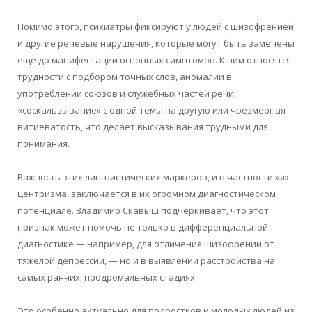
Помимо этого, психиатры фиксируют у людей с шизофренией
и другие речевые нарушения, которые могут быть замечены
еще до манифестации основных симптомов. К ним относятся
трудности с подбором точных слов, аномалии в
употреблении союзов и служебных частей речи,
«соскальзывание» с одной темы на другую или чрезмерная
витиеватость, что делает высказывания трудными для
понимания.
Важность этих лингвистических маркеров, и в частности «я»-
центризма, заключается в их огромном диагностическом
потенциале. Владимир Скавыш подчеркивает, что этот
признак может помочь не только в дифференциальной
диагностике — например, для отличения шизофрении от
тяжелой депрессии, — но и в выявлении расстройства на
самых ранних, продромальных стадиях.
Это особенно актуально для подростков и молодых людей из