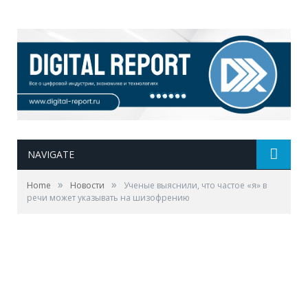
NAVIGATE
»
»
Home
Новости
Ученые выяснили, что частое «я» в
речи может указывать на шизофрению