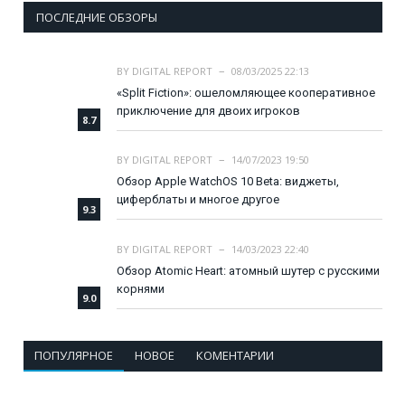
ПОСЛЕДНИЕ ОБЗОРЫ
BY
DIGITAL REPORT
08/03/2025 22:13
«Split Fiction»: ошеломляющее кооперативное
приключение для двоих игроков
8.7
BY
DIGITAL REPORT
14/07/2023 19:50
Обзор Apple WatchOS 10 Beta: виджеты,
циферблаты и многое другое
9.3
BY
DIGITAL REPORT
14/03/2023 22:40
Обзор Atomic Heart: атомный шутер с русскими
корнями
9.0
ПОПУЛЯРНОЕ
НОВОЕ
КОМЕНТАРИИ