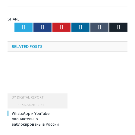
SHARE.
Twitter
Facebook
Pinterest
LinkedIn
Tumblr
Email
RELATED
POSTS
BY
DIGITAL REPORT
11/02/2026 19:51
WhatsApp и YouTube
окончательно
заблокированы в России