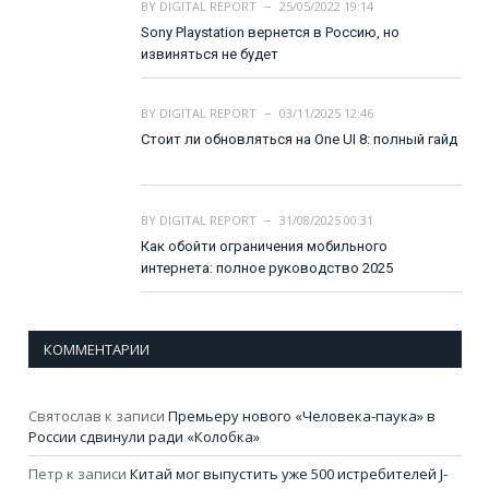
BY
DIGITAL REPORT
25/05/2022 19:14
Sony Playstation вернется в Россию, но
извиняться не будет
BY
DIGITAL REPORT
03/11/2025 12:46
Стоит ли обновляться на One UI 8: полный гайд
BY
DIGITAL REPORT
31/08/2025 00:31
Как обойти ограничения мобильного
интернета: полное руководство 2025
КОММЕНТАРИИ
Святослав
к записи
Премьеру нового «Человека-паука» в
России сдвинули ради «Колобка»
Петр
к записи
Китай мог выпустить уже 500 истребителей J-