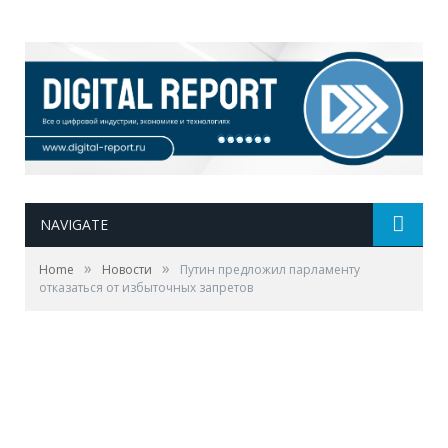
NAVIGATE
»
»
Home
Новости
Путин предложил парламенту
отказаться от избыточных запретов