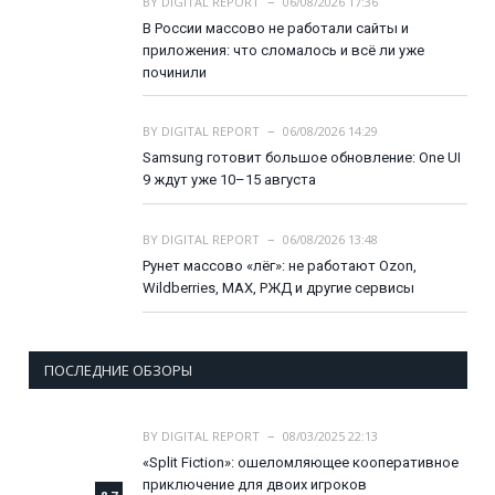
BY
DIGITAL REPORT
06/08/2026 17:36
В России массово не работали сайты и
приложения: что сломалось и всё ли уже
починили
BY
DIGITAL REPORT
06/08/2026 14:29
Samsung готовит большое обновление: One UI
9 ждут уже 10–15 августа
BY
DIGITAL REPORT
06/08/2026 13:48
Рунет массово «лёг»: не работают Ozon,
Wildberries, MAX, РЖД и другие сервисы
ПОСЛЕДНИЕ ОБЗОРЫ
BY
DIGITAL REPORT
08/03/2025 22:13
«Split Fiction»: ошеломляющее кооперативное
приключение для двоих игроков