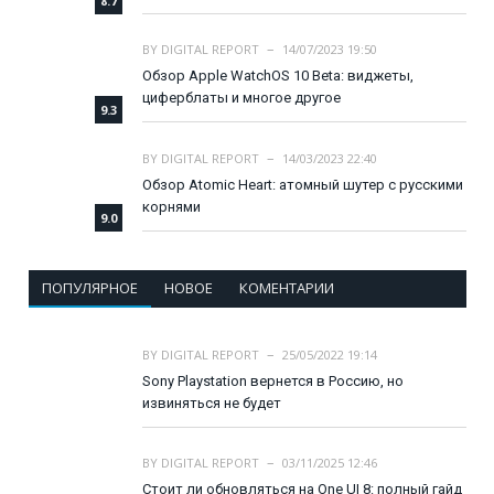
8.7
BY
DIGITAL REPORT
14/07/2023 19:50
Обзор Apple WatchOS 10 Beta: виджеты,
циферблаты и многое другое
9.3
BY
DIGITAL REPORT
14/03/2023 22:40
Обзор Atomic Heart: атомный шутер с русскими
корнями
9.0
ПОПУЛЯРНОЕ
НОВОЕ
КОМЕНТАРИИ
BY
DIGITAL REPORT
25/05/2022 19:14
Sony Playstation вернется в Россию, но
извиняться не будет
BY
DIGITAL REPORT
03/11/2025 12:46
Стоит ли обновляться на One UI 8: полный гайд