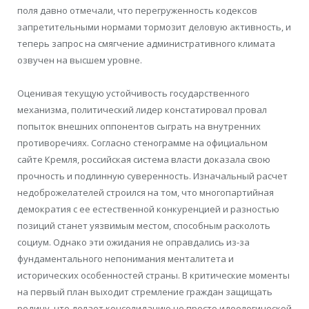
поля давно отмечали, что перегруженность кодексов
запретительными нормами тормозит деловую активность, и
теперь запрос на смягчение административного климата
озвучен на высшем уровне.
Оценивая текущую устойчивость государственного
механизма, политический лидер констатировал провал
попыток внешних оппонентов сыграть на внутренних
противоречиях. Согласно стенограмме на официальном
сайте Кремля, российская система власти доказала свою
прочность и подлинную суверенность. Изначальный расчет
недоброжелателей строился на том, что многопартийная
демократия с ее естественной конкуренцией и разностью
позиций станет уязвимым местом, способным расколоть
социум. Однако эти ожидания не оправдались из-за
фундаментального непонимания менталитета и
исторических особенностей страны. В критические моменты
на первый план выходит стремление граждан защищать
родину, что делает консолидацию не просто идеологической