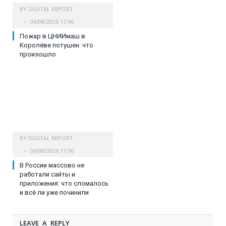
BY
DIGITAL REPORT
06/08/2026 17:46
Пожар в ЦНИИмаш в
Королёве потушен: что
произошло
BY
DIGITAL REPORT
06/08/2026 17:36
В России массово не
работали сайты и
приложения: что сломалось
и всё ли уже починили
LEAVE A REPLY