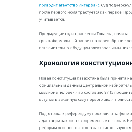
приводит агентство Интерфакс
. Суд подчеркну
после первого июля трактуется как первое. Пр
учитывается.
Предыдущие годы правления Токаева, начиная с 
срока. Формальный запрет на переизбрание ост
исключительно к будущим электоральным цикл
Хронология конституцион
Новая Конституция Казахстана была принята на
официальным данным Центральной избирательно
миллиона человек, что составило 87,15 процент
вступил в законную силу первого июля, полност
Подготовка к референдуму проходила на фоне 
адаптации законов к современным вызовам. Не
реформы основного закона часто используются