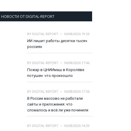
НОВОСТИ ОТ DIGITAL-REPORT
BY
DIGITAL REPORT
06/08/2026 19:53
ИИ лишит работы десятки тысяч
россиян
BY
DIGITAL REPORT
06/08/2026 17:46
Пожар в ЦНИИмаш в Королёве
потушен: что произошло
BY
DIGITAL REPORT
06/08/2026 17:36
В России массово не работали
сайты и приложения: что
сломалось и всё ли уже починили
BY
DIGITAL REPORT
06/08/2026 14:29