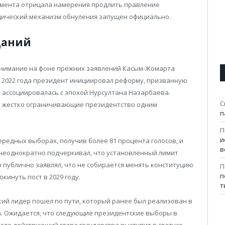
омента отрицала намерения продлить правление
дический механизм обнуления запущен официально.
щаний
нимание на фоне прежних заявлений Касым-Жомарта
е 2022 года президент инициировал реформу, призванную
 ассоциировалась с эпохой Нурсултана Назарбаева.
С
и, жестко ограничивающие президентство одним
п
.
П
и
ередных выборах, получив более 81 процента голосов, и
в
а неоднократно подчеркивал, что установленный лимит
в публично заявлял, что не собирается менять конституцию
П
п
кинуть пост в 2029 году.
т
кий лидер пошел по пути, который ранее был реализован в
а. Ожидается, что следующие президентские выборы в