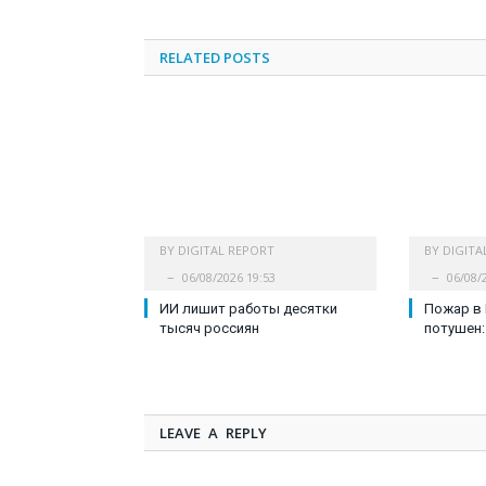
RELATED
POSTS
BY
DIGITAL REPORT
BY
DIGITA
06/08/2026 19:53
06/08/
ИИ лишит работы десятки
Пожар в
тысяч россиян
потушен:
LEAVE A REPLY