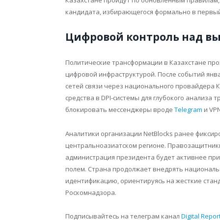
Казахстане пройдут по обновленным правилам, 
кандидата, избирающегося формально в первый
Цифровой контроль над в
Политические трансформации в Казахстане прох
цифровой инфраструктурой. После событий янва
сетей связи через национального провайдера 
средства в DPI-системы для глубокого анализа
блокировать мессенджеры вроде
Telegram
и VPN
Аналитики организации NetBlocks ранее фикси
центральноазиатском регионе. Правозащитник
администрация президента будет активнее пр
полем. Страна продолжает внедрять национал
идентификацию, ориентируясь на жесткие стан
Роскомнадзора.
Подписывайтесь на телеграм канал
Digital Repor