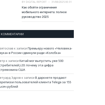
BY
DIGITAL REPORT
31/08/2025 00:31
Как обойти ограничения
мобильного интернета: полное
руководство 2025
КОММЕНТАРИИ
вятослав
к записи
Премьеру нового «Человека-
аука» в России сдвинули ради «Колобка»
етр
к записи
Китай мог выпустить уже 500
стребителей J-20: почему эта цифра
стревожила США
етуард Эдров
к записи
В даркнете продают
ереписки пользователей клиента Telega за 155
ысяч рублей