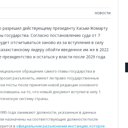
НОВОСТИ
о разрешил действующему президенту Касым-Жомарту
ы государства. Согласно постановлению суда от 7
будет отсчитываться заново из-за вступления в силу
казахстанскому лидеру обойти введенное им же в 2022
 президентство и остаться у власти после 2029 года.
фициальное обращение самого главы государства в
просил разъяснить, имеют ли право государственные
ои посты после принятия новой редакции основного
ославшись на то, что новый документ вступил в силу 1
итическую систему страны.
 1995 года занимают должности, указанные в данных
или назначены на соответствующие должности после
ворится в
официальном разъяснении инстанции, которое