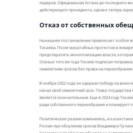
лидеров. Официальная Астана до последнего м
действующего президента, однако теперь юри
Отказ от собственных обе
Нынешнее постановление привлекает особое в
Токаева. После масштабных протестов в январ
предотвратить монополизацию власти, которая
Осенью того же года Токаев подписал поправк
семилетним сроком без права на переизбрание
В ноябре 2022 года он одержал победу на внеоч
начал свой семилетний срок. Глава государств
является окончательным. Еще в 2024 году Токае
ради собственного переизбрания и планирует по
Политические реалии изменились, и казахстанс
России при обнулении сроков Владимира Путин