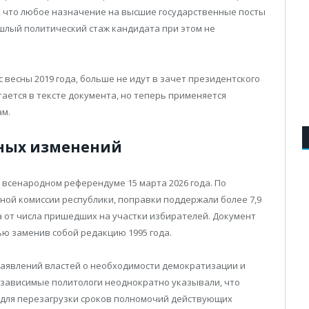
л, что любое назначение на высшие государственные посты
ошлый политический стаж кандидата при этом не
весны 2019 года, больше не идут в зачет президентского
ается в тексте документа, но теперь применяется
ам.
ных изменений
 всенародном референдуме 15 марта 2026 года. По
й комиссии республики, поправки поддержали более 7,9
а от числа пришедших на участки избирателей. Документ
ью заменив собой редакцию 1995 года.
заявлений властей о необходимости демократизации и
зависимые политологи неоднократно указывали, что
 для перезагрузки сроков полномочий действующих