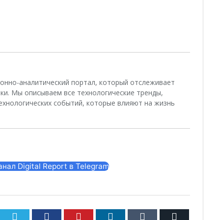
ционно-аналитический портал, который отслеживает
ки. Мы описываем все технологические тренды,
ехнологических событий, которые влияют на жизнь
ал Digital Report в Telegram
Twitter
Facebook
Pinterest
LinkedIn
Tumblr
Email