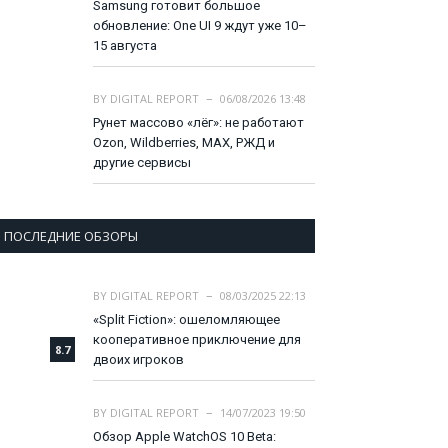
Samsung готовит большое
обновление: One UI 9 ждут уже 10–
15 августа
BY
DIGITAL REPORT
06/08/2026 13:48
Рунет массово «лёг»: не работают
Ozon, Wildberries, MAX, РЖД и
другие сервисы
ПОСЛЕДНИЕ ОБЗОРЫ
BY
DIGITAL REPORT
08/03/2025 22:13
«Split Fiction»: ошеломляющее
кооперативное приключение для
8.7
двоих игроков
BY
DIGITAL REPORT
14/07/2023 19:50
Обзор Apple WatchOS 10 Beta: