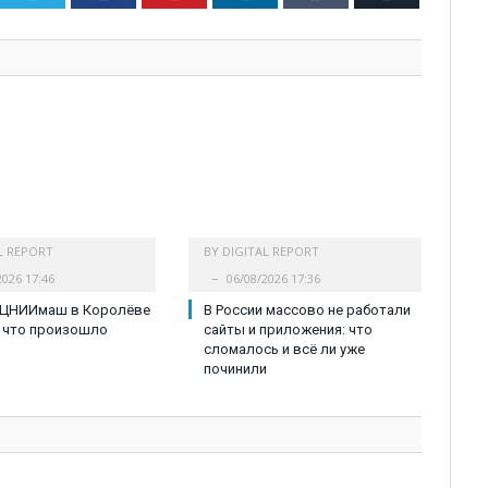
L REPORT
BY
DIGITAL REPORT
2026 17:46
06/08/2026 17:36
 ЦНИИмаш в Королёве
В России массово не работали
 что произошло
сайты и приложения: что
сломалось и всё ли уже
починили