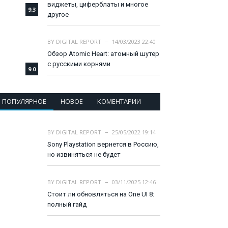
виджеты, циферблаты и многое
9.3
другое
BY
DIGITAL REPORT
14/03/2023 22:40
Обзор Atomic Heart: атомный шутер
с русскими корнями
9.0
ПОПУЛЯРНОЕ
НОВОЕ
КОМЕНТАРИИ
BY
DIGITAL REPORT
25/05/2022 19:14
Sony Playstation вернется в Россию,
но извиняться не будет
BY
DIGITAL REPORT
03/11/2025 12:46
Стоит ли обновляться на One UI 8:
полный гайд