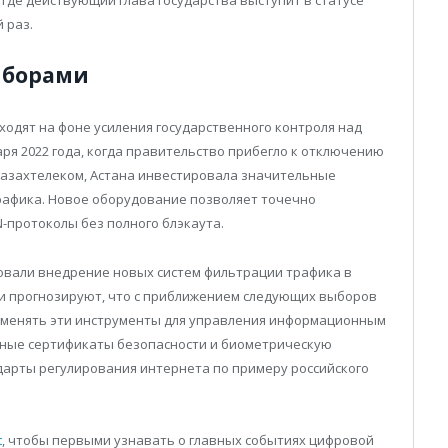
где действующий глава государства выступит в статусе
 раз.
ыборами
одят на фоне усиления государственного контроля над
ря 2022 года, когда правительство прибегло к отключению
Казахтелеком, Астана инвестировала значительные
 трафика. Новое оборудование позволяет точечно
-протоколы без полного блэкаута.
ровали внедрение новых систем фильтрации трафика в
и прогнозируют, что с приближением следующих выборов
именять эти инструменты для управления информационным
ьные сертификаты безопасности и биометрическую
дарты регулирования интернета по примеру российского
t
, чтобы первыми узнавать о главных событиях цифровой