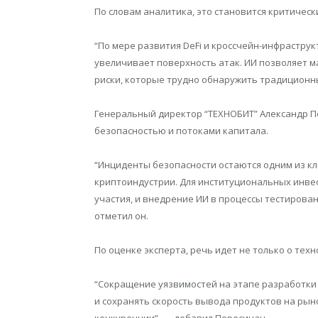
По словам аналитика, это становится критичес
“По мере развития DeFi и кроссчейн-инфрастру
увеличивает поверхность атак. ИИ позволяет м
риски, которые трудно обнаружить традиционн
Генеральный директор “ТЕХНОБИТ” Александр П
безопасностью и потоками капитала.
“Инциденты безопасности остаются одним из к
криптоиндустрии. Для институциональных инве
участия, и внедрение ИИ в процессы тестирова
отметил он.
По оценке эксперта, речь идет не только о тех
“Сокращение уязвимостей на этапе разработк
и сохранять скорость вывода продуктов на рыно