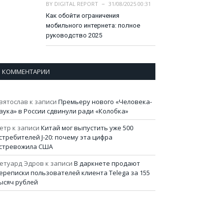
BY
DIGITAL REPORT
31/08/2025 00:31
Как обойти ограничения
мобильного интернета: полное
руководство 2025
КОММЕНТАРИИ
вятослав
к записи
Премьеру нового «Человека-
аука» в России сдвинули ради «Колобка»
етр
к записи
Китай мог выпустить уже 500
стребителей J-20: почему эта цифра
стревожила США
етуард Эдров
к записи
В даркнете продают
ереписки пользователей клиента Telega за 155
ысяч рублей