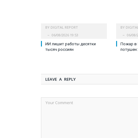
BY
DIGITAL REPORT
BY
DIGITA
06/08/2026 19:53
06/08/
ИИ лишит работы десятки
Пожар в
тысяч россиян
потушен:
LEAVE A REPLY