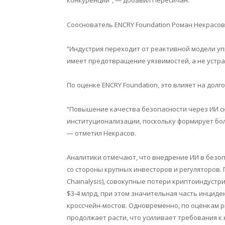
конкуренции”, — добавил Пересичан.
Сооснователь ENCRY Foundation Роман Некрасо
“Индустрия переходит от реактивной модели уп
имеет предотвращение уязвимостей, а не устран
По оценке ENCRY Foundation, это влияет на дол
“Повышение качества безопасности через ИИ с
институционализации, поскольку формирует бо
— отметил Некрасов.
Аналитики отмечают, что внедрение ИИ в безоп
со стороны крупных инвесторов и регуляторов.
Chainalysis), совокупные потери криптоиндуст
$3-4 млрд, при этом значительная часть инциде
кроссчейн-мостов. Одновременно, по оценкам ры
продолжает расти, что усиливает требования к