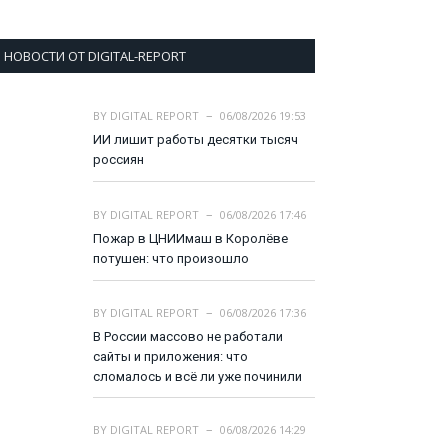
НОВОСТИ ОТ DIGITAL-REPORT
BY
DIGITAL REPORT
06/08/2026 19:53
ИИ лишит работы десятки тысяч
россиян
BY
DIGITAL REPORT
06/08/2026 17:46
Пожар в ЦНИИмаш в Королёве
потушен: что произошло
BY
DIGITAL REPORT
06/08/2026 17:36
В России массово не работали
сайты и приложения: что
сломалось и всё ли уже починили
BY
DIGITAL REPORT
06/08/2026 14:29