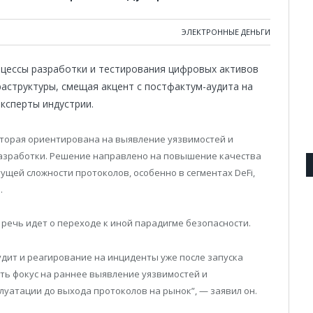
ЭЛЕКТРОННЫЕ ДЕНЬГИ
оцессы разработки и тестирования цифровых активов
аструктуры, смещая акцент с постфактум-аудита на
ксперты индустрии.
которая ориентирована на выявление уязвимостей и
разработки. Решение направлено на повышение качества
ущей сложности протоколов, особенно в сегментах DeFi,
.
о речь идет о переходе к иной парадигме безопасности.
дит и реагирование на инциденты уже после запуска
ть фокус на раннее выявление уязвимостей и
уатации до выхода протоколов на рынок”, — заявил он.