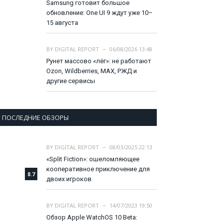
Samsung готовит большое
обновление: One UI 9 ждут уже 10–
15 августа
BY
DIGITAL REPORT
06/08/2026 13:48
Рунет массово «лёг»: не работают
Ozon, Wildberries, MAX, РЖД и
другие сервисы
ПОСЛЕДНИЕ ОБЗОРЫ
BY
DIGITAL REPORT
08/03/2025 22:13
«Split Fiction»: ошеломляющее
кооперативное приключение для
8.7
двоих игроков
BY
DIGITAL REPORT
14/07/2023 19:50
Обзор Apple WatchOS 10 Beta: