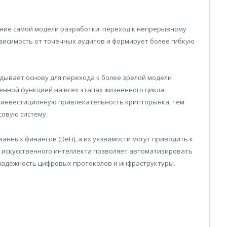
ние самой модели разработки: переход к непрерывному
висимость от точечных аудитов и формирует более гибкую
дывает основу для перехода к более зрелой модели
оенной функцией на всех этапах жизненного цикла
я инвестиционную привлекательность крипторынка, тем
совую систему.
нных финансов (DeFi), а их уязвимости могут приводить к
 искусственного интеллекта позволяет автоматизировать
надежность цифровых протоколов и инфраструктуры.