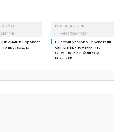
L REPORT
BY
DIGITAL REPORT
2026 17:46
06/08/2026 17:36
 ЦНИИмаш в Королёве
В России массово не работали
 что произошло
сайты и приложения: что
сломалось и всё ли уже
починили