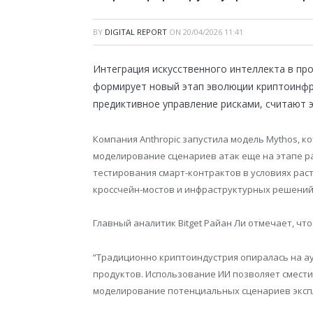
BY
DIGITAL REPORT
ON
20/04/2026 11:41
Интеграция искусственного интеллекта в пр
формирует новый этап эволюции криптоинфр
предиктивное управление рисками, считают э
Компания Anthropic запустила модель Mythos, 
моделирование сценариев атак еще на этапе 
тестирования смарт-контрактов в условиях раст
кроссчейн-мостов и инфраструктурных решений
Главный аналитик Bitget Райан Ли отмечает, чт
“Традиционно криптоиндустрия опиралась на ау
продуктов. Использование ИИ позволяет смести
моделирование потенциальных сценариев экспл