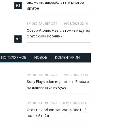
виджеты, циферблаты и многое
9.3
другое
BY
DIGITAL REPORT
14/03/2023 22:40
Обзор Atomic Heart: атомный шутер
с русскими корнями
9.0
ПОПУЛЯРНОЕ
НОВОЕ
КОМЕНТАРИИ
BY
DIGITAL REPORT
25/05/2022 19:14
Sony Playstation вернется в Россию,
но извиняться не будет
BY
DIGITAL REPORT
03/11/2025 12:46
Стоит ли обновляться на One UI 8:
полный гайд