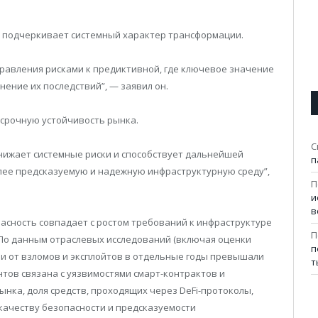
в подчеркивает системный характер трансформации.
равления рисками к предиктивной, где ключевое значение
ение их последствий”, — заявил он.
госрочную устойчивость рынка.
С
нижает системные риски и способствует дальнейшей
п
лее предсказуемую и надежную инфраструктурную среду”,
П
и
в
асность совпадает с ростом требований к инфраструктуре
П
 По данным отраслевых исследований (включая оценки
п
рии от взломов и эксплойтов в отдельные годы превышали
т
нтов связана с уязвимостями смарт-контрактов и
нка, доля средств, проходящих через DeFi-протоколы,
 качеству безопасности и предсказуемости