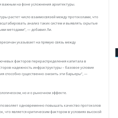
ки важным на фоне усложнения архитектуры.
ктуры растет число взаимосвязей между протоколами, что
асштабировать анализ таких систем и выявлять скрытые
ыми методами”, — добавил Ли.
ересичан указывает на прямую связь между
лючевых факторов перераспределения капитала в
сторов надежность инфраструктуры – базовое условие
ния способно существенно снизить эти барьеры”, —
нологическом, но и о рыночном эффекте.
и позволяет одновременно повышать качество протоколов
к, что является критическим фактором в условиях высокой