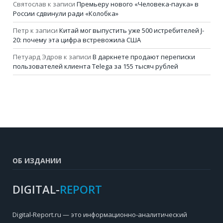
Святослав
к записи
Премьеру нового «Человека-паука» в
России сдвинули ради «Колобка»
Петр
к записи
Китай мог выпустить уже 500 истребителей J-
20: почему эта цифра встревожила США
Петуард Эдров
к записи
В даркнете продают переписки
пользователей клиента Telega за 155 тысяч рублей
ОБ ИЗДАНИИ
DIGITAL-
REPORT
Digital-Report.ru — это информационно-аналитический