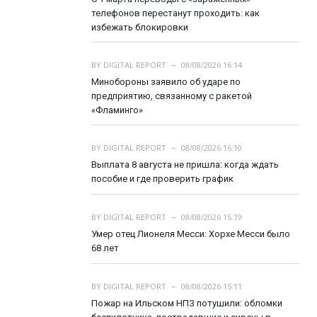
телефонов перестанут проходить: как
избежать блокировки
BY
DIGITAL REPORT
08/08/2026 16:14
Минобороны заявило об ударе по
предприятию, связанному с ракетой
«Фламинго»
BY
DIGITAL REPORT
08/08/2026 16:10
Выплата 8 августа не пришла: когда ждать
пособие и где проверить график
BY
DIGITAL REPORT
08/08/2026 15:19
Умер отец Лионеля Месси: Хорхе Месси было
68 лет
BY
DIGITAL REPORT
08/08/2026 15:11
Пожар на Ильском НПЗ потушили: обломки