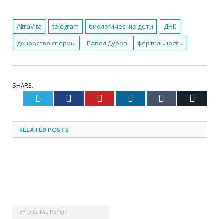
AltraVita
telegram
биологические дети
ДНК
донорство спермы
Павел Дуров
фертильность
SHARE.
Twitter
Facebook
Pinterest
LinkedIn
Tumblr
Email
RELATED
POSTS
BY
DIGITAL REPORT