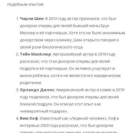
подобным опытом:
Чарли Шин
: В 2013 году актер признался, что был
донором спермы для своей бывшей жены Брук
Мюллер и её партнёрши. Хотя это не было анонимным
донорством через клинику, Шин открыто говорил о
своей роли биологического отца.
Тейн МакКлюр
: Австралийский актер в 2016 году
рассказал, что стал донором спермы для своей
подруги и её партнёрши. Он активно участвует в
жизни ребенка, хотя и не является его юридическим
родителем.
Орландо Джонс
: Американский актер и комик в 2019
году поделился, что был донором спермы для своей
близкой подруги. Он описал этот опыт как
«невероятный подарок».
Вим Хоф
: Известный как «Ледяной человек», Хоф в
интервью 2020 года рассказал, что был донором
спермы для нескольких женщин, которые не могли