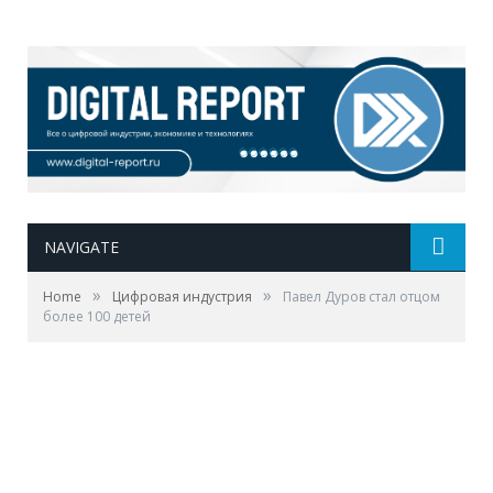
NAVIGATE
»
»
Home
Цифровая индустрия
Павел Дуров стал отцом
более 100 детей