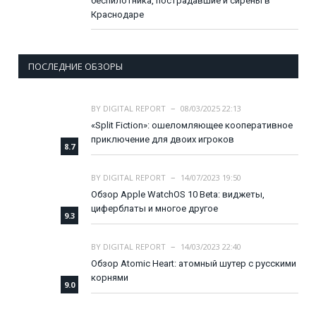
беспилотника, пострадавшие и сирены в
Краснодаре
ПОСЛЕДНИЕ ОБЗОРЫ
BY
DIGITAL REPORT
08/03/2025 22:13
«Split Fiction»: ошеломляющее кооперативное
приключение для двоих игроков
8.7
BY
DIGITAL REPORT
14/07/2023 19:50
Обзор Apple WatchOS 10 Beta: виджеты,
циферблаты и многое другое
9.3
BY
DIGITAL REPORT
14/03/2023 22:40
Обзор Atomic Heart: атомный шутер с русскими
корнями
9.0