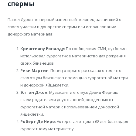
спермы
Павел Дуров не первый известный человек, заявивший о
своем участии в донорстве спермы или использовании
донорского материала:
Криштиану Роналду
: По сообщениям СМИ, футболист
использовал суррогатное материнство для рождения
своих близнецов.
Рики Мартин
: Певец открыто рассказал о том, что
стал отцом близнецов с помощью суррогатной матери
и донорской яйцеклетки.
Элтон Джон
: Музыкант и его муж Дэвид Ферниш
стали родителями двух сыновей, рожденных от
суррогатной матери с использованием донорской
яйцеклетки.
Роберт Де Ниро
: Актер стал отцом в 68 лет благодаря
суррогатному материнству.