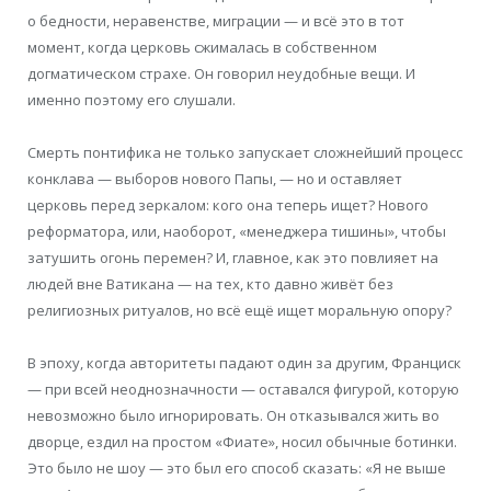
о бедности, неравенстве, миграции — и всё это в тот
момент, когда церковь сжималась в собственном
догматическом страхе. Он говорил неудобные вещи. И
именно поэтому его слушали.
Смерть понтифика не только запускает сложнейший процесс
конклава — выборов нового Папы, — но и оставляет
церковь перед зеркалом: кого она теперь ищет? Нового
реформатора, или, наоборот, «менеджера тишины», чтобы
затушить огонь перемен? И, главное, как это повлияет на
людей вне Ватикана — на тех, кто давно живёт без
религиозных ритуалов, но всё ещё ищет моральную опору?
В эпоху, когда авторитеты падают один за другим, Франциск
— при всей неоднозначности — оставался фигурой, которую
невозможно было игнорировать. Он отказывался жить во
дворце, ездил на простом «Фиате», носил обычные ботинки.
Это было не шоу — это был его способ сказать: «Я не выше