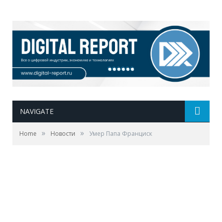
NAVIGATE
»
»
Home
Новости
Умер Папа Франциск