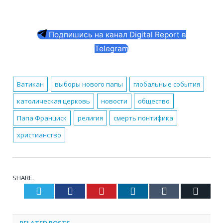
Подпишись на канал Digital Report в
Telegram
Ватикан
выборы нового папы
глобальные события
католическая церковь
новости
общество
Папа Франциск
религия
смерть понтифика
христианство
SHARE.
Twitter
Facebook
Pinterest
LinkedIn
Tumblr
Email