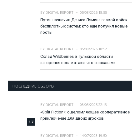
BY
DIGITAL REPORT
05/08/2026 18:55
Путин назначил Дениса Лямина главой войск
беспилотных систем: кто еще получил новые
посты
BY
DIGITAL REPORT
05/08/2026 18:52
Склад Wildberries в Тульской области
загорелся после атаки: что с заказами
ПОСЛЕДНИЕ ОБЗОРЫ
BY
DIGITAL REPORT
08/03/2025 22:13
«Split Fiction»: ошеломляющее кооперативное
приключение для двоих игроков
8.7
BY
DIGITAL REPORT
14/07/2023 19:50