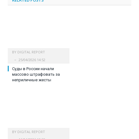
RELATED
POSTS
BY
DIGITAL REPORT
25/04/2026 14:52
Cуды в России начали
массово штрафовать за
неприличные жесты
BY
DIGITAL REPORT