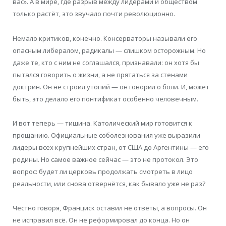
вас». А в мире, где разрыв между лидерами и обществом
только растёт, это звучало почти революционно.
Немало критиков, конечно. Консерваторы называли его
опасным либералом, радикалы — слишком осторожным. Но
даже те, кто с ним не соглашался, признавали: он хотя бы
пытался говорить о жизни, а не прятаться за стенами
доктрин. Он не строил утопий — он говорил о боли. И, может
быть, это делало его понтификат особенно человечным.
И вот теперь — тишина. Католический мир готовится к
прощанию. Официальные соболезнования уже выразили
лидеры всех крупнейших стран, от США до Аргентины — его
родины. Но самое важное сейчас — это не протокол. Это
вопрос: будет ли церковь продолжать смотреть в лицо
реальности, или снова отвернётся, как бывало уже не раз?
Честно говоря, Франциск оставил не ответы, а вопросы. Он
не исправил всё. Он не реформировал до конца. Но он