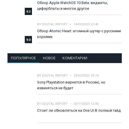
Обзор Apple WatchOS 10 Beta: виджеты,
циферблаты и многое другое
9.3
BY
DIGITAL REPORT
14/03/2023 22:40
Обзор Atomic Heart: атомный шутер с русскими
корнями
9.0
ПОПУЛЯРНОЕ
НОВОЕ
КОМЕНТАРИИ
BY
DIGITAL REPORT
25/05/2022 19:14
Sony Playstation вернется в Россию, но
извиняться не будет
BY
DIGITAL REPORT
03/11/2025 12:46
Стоит ли обновляться на One UI 8: полный гайд