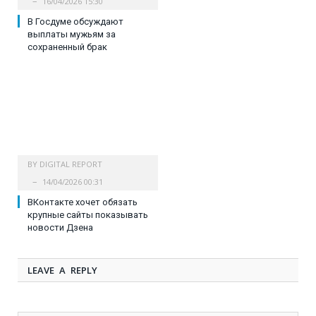
16/04/2026 15:30
В Госдуме обсуждают
выплаты мужьям за
сохраненный брак
BY
DIGITAL REPORT
14/04/2026 00:31
ВКонтакте хочет обязать
крупные сайты показывать
новости Дзена
LEAVE A REPLY