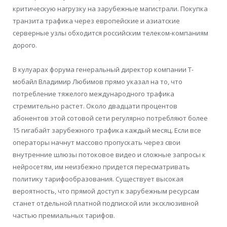
критическую нагрузку на зарубежные магистрали. Покупка
транзита трафика через европейские и азиатские
серверные узлы обходится российским телеком-компаниям
дорого.
В кулуарах форума генеральный директор компании Т-
мобайл Владимир Любимов пря
мо указал на то, что
потребление тяжелого международного тра
фика
стремительно растет. Около двадцати процентов
абонентов этой сотовой сети регулярно потребляют более
15 гигабайт зарубежного трафика каждый месяц. Если все
операторы начнут массово пропускать через свои
внутренние шлюзы потоковое видео и сложные запросы к
нейросетям, им неизбежно придется пересматривать
политику тарифообразования. Существует высокая
вероятность, что прямой доступ к зарубежным ресурсам
станет отдельной платной подпиской или эксклюзивной
частью премиальных тарифов.