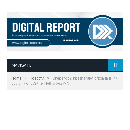
NAVIGATE
»
»
Home
Новости
Операторы предлагают открыть в РФ
доступ к ChatGPT и Netflix без VPN