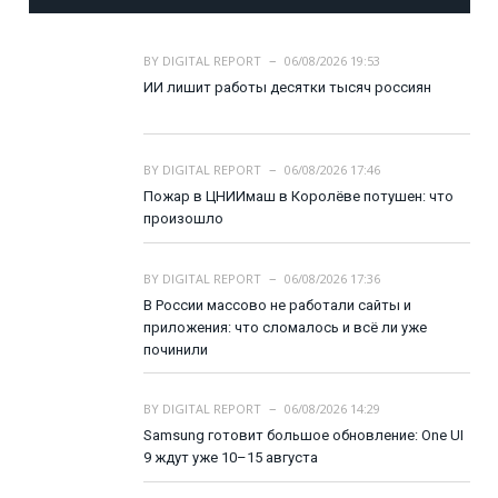
BY
DIGITAL REPORT
06/08/2026 19:53
ИИ лишит работы десятки тысяч россиян
BY
DIGITAL REPORT
06/08/2026 17:46
Пожар в ЦНИИмаш в Королёве потушен: что
произошло
BY
DIGITAL REPORT
06/08/2026 17:36
В России массово не работали сайты и
приложения: что сломалось и всё ли уже
починили
BY
DIGITAL REPORT
06/08/2026 14:29
Samsung готовит большое обновление: One UI
9 ждут уже 10–15 августа