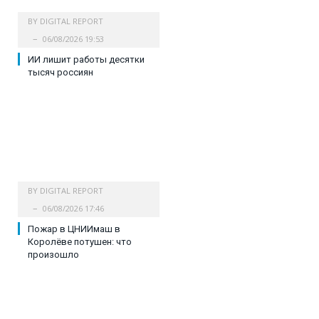
BY
DIGITAL REPORT
06/08/2026 19:53
ИИ лишит работы десятки
тысяч россиян
BY
DIGITAL REPORT
06/08/2026 17:46
Пожар в ЦНИИмаш в
Королёве потушен: что
произошло