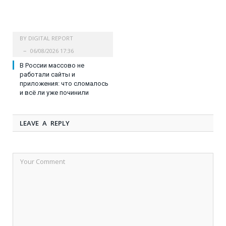
BY
DIGITAL REPORT
06/08/2026 17:36
В России массово не
работали сайты и
приложения: что сломалось
и всё ли уже починили
LEAVE A REPLY