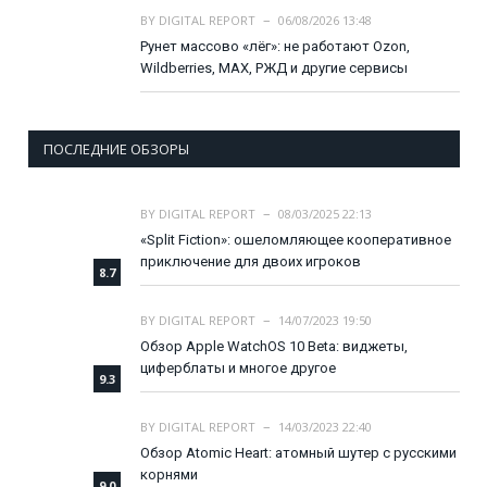
BY
DIGITAL REPORT
06/08/2026 13:48
Рунет массово «лёг»: не работают Ozon,
Wildberries, MAX, РЖД и другие сервисы
ПОСЛЕДНИЕ ОБЗОРЫ
BY
DIGITAL REPORT
08/03/2025 22:13
«Split Fiction»: ошеломляющее кооперативное
приключение для двоих игроков
8.7
BY
DIGITAL REPORT
14/07/2023 19:50
Обзор Apple WatchOS 10 Beta: виджеты,
циферблаты и многое другое
9.3
BY
DIGITAL REPORT
14/03/2023 22:40
Обзор Atomic Heart: атомный шутер с русскими
корнями
9.0