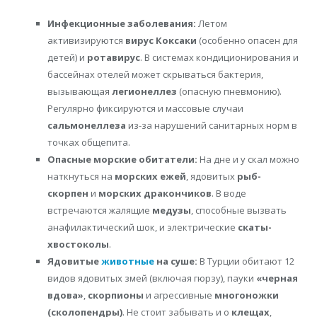
Инфекционные заболевания:
Летом
активизируются
вирус Коксаки
(особенно опасен для
детей) и
ротавирус
. В системах кондиционирования и
бассейнах отелей может скрываться бактерия,
вызывающая
легионеллез
(опасную пневмонию).
Регулярно фиксируются и массовые случаи
сальмонеллеза
из-за нарушений санитарных норм в
точках общепита.
Опасные морские обитатели:
На дне и у скал можно
наткнуться на
морских ежей
, ядовитых
рыб-
скорпен
и
морских дракончиков
. В воде
встречаются жалящие
медузы
, способные вызвать
анафилактический шок, и электрические
скаты-
хвостоколы
.
Ядовитые
животные
на суше:
В Турции обитают 12
видов ядовитых змей (включая гюрзу), пауки
«черная
вдова»
,
скорпионы
и агрессивные
многоножки
(сколопендры)
. Не стоит забывать и о
клещах
,