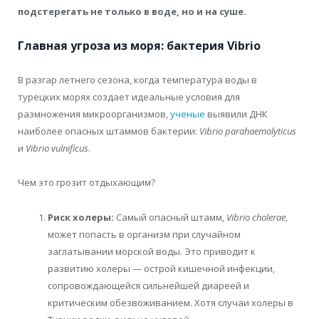
подстерегать не только в воде, но и на суше.
Главная угроза из моря: бактерия Vibrio
В разгар летнего сезона, когда температура воды в
турецких морях создает идеальные условия для
размножения микроорганизмов,
ученые
выявили ДНК
наиболее опасных штаммов бактерии:
Vibrio parahaemolyticus
и
Vibrio vulnificus
.
Чем это грозит отдыхающим?
Риск холеры:
Самый опасный штамм,
Vibrio cholerae
,
может попасть в организм при случайном
заглатывании морской воды. Это приводит к
развитию холеры — острой кишечной инфекции,
сопровождающейся сильнейшей диареей и
критическим обезвоживанием. Хотя случаи холеры в