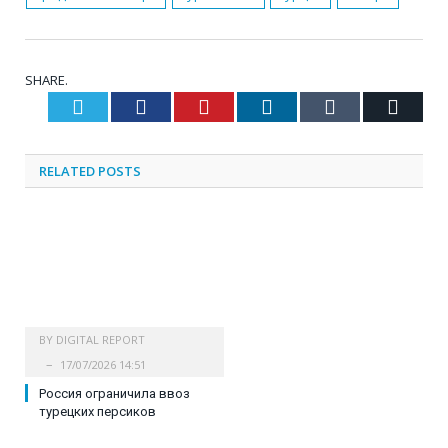
SHARE.
Twitter
Facebook
Pinterest
LinkedIn
Tumblr
Email
RELATED
POSTS
BY
DIGITAL REPORT
17/07/2026 14:51
Россия ограничила ввоз
турецких персиков