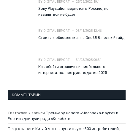
BY
DIGITAL REPORT
25/05/2022 19:14
Sony Playstation вернется в Россию, но
извиняться не будет
BY
DIGITAL REPORT
03/11/2025 12:46
Стоит ли обновляться на One UI 8: полный гайд
BY
DIGITAL REPORT
31/08/2025 00:31
Как обойти ограничения мобильного
интернета: полное руководство 2025
КОММЕНТАРИИ
Святослав
к записи
Премьеру нового «Человека-паука» в
России сдвинули ради «Колобка»
Петр
к записи
Китай мог выпустить уже 500 истребителей J-