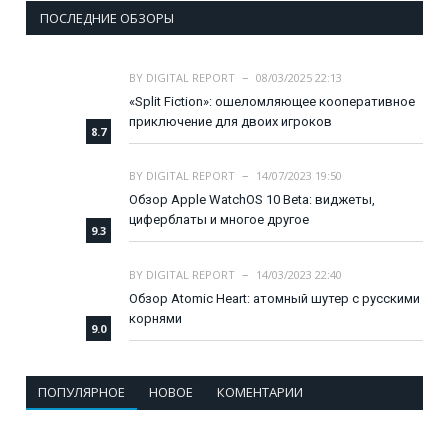
ПОСЛЕДНИЕ ОБЗОРЫ
BY
DIGITAL REPORT
08/03/2025 22:13
«Split Fiction»: ошеломляющее кооперативное
приключение для двоих игроков
8.7
BY
DIGITAL REPORT
14/07/2023 19:50
Обзор Apple WatchOS 10 Beta: виджеты,
циферблаты и многое другое
9.3
BY
DIGITAL REPORT
14/03/2023 22:40
Обзор Atomic Heart: атомный шутер с русскими
корнями
9.0
ПОПУЛЯРНОЕ
НОВОЕ
КОМЕНТАРИИ