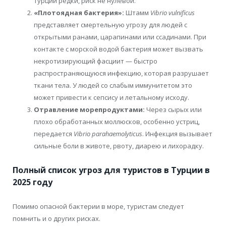
Турции редки, риск не нулевой.
«Плотоядная бактерия»:
Штамм
Vibrio vulnificus
представляет смертельную угрозу для людей с
открытыми ранами, царапинами или ссадинами. При
контакте с морской водой бактерия может вызвать
некротизирующий фасциит — быстро
распространяющуюся инфекцию, которая разрушает
ткани тела. У людей со слабым иммунитетом это
может привести к сепсису и летальному исходу.
Отравление морепродуктами:
Через сырых или
плохо обработанных моллюсков, особенно устриц,
передается
Vibrio parahaemolyticus
. Инфекция вызывает
сильные боли в животе, рвоту, диарею и лихорадку.
Полный список угроз для туристов в Турции в
2025 году
Помимо опасной бактерии в море, туристам следует
помнить и о других рисках.