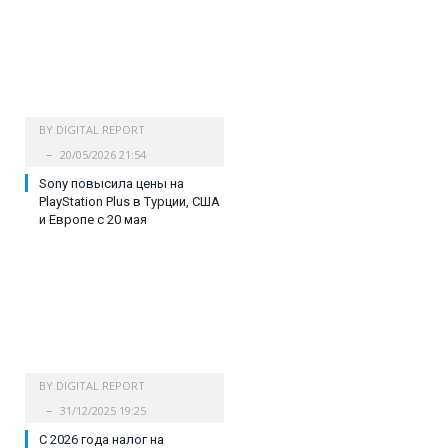
BY
DIGITAL REPORT
20/05/2026 21:54
Sony повысила цены на
PlayStation Plus в Турции, США
и Европе с 20 мая
BY
DIGITAL REPORT
31/12/2025 19:25
С 2026 года налог на