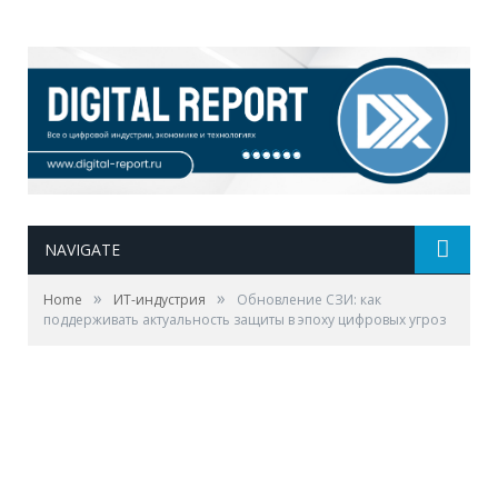
NAVIGATE
»
»
Home
ИТ-индустрия
Обновление СЗИ: как
поддерживать актуальность защиты в эпоху цифровых угроз