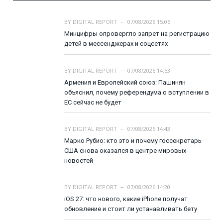
BY
DIGITAL REPORT
07/08/2026 15:06
Минцифры опровергло запрет на регистрацию
детей в мессенджерах и соцсетях
BY
DIGITAL REPORT
07/08/2026 14:53
Армения и Европейский союз: Пашинян
объяснил, почему референдума о вступлении в
ЕС сейчас не будет
BY
DIGITAL REPORT
07/08/2026 14:43
Марко Рубио: кто это и почему госсекретарь
США снова оказался в центре мировых
новостей
BY
DIGITAL REPORT
07/08/2026 14:20
iOS 27: что нового, какие iPhone получат
обновление и стоит ли устанавливать бету