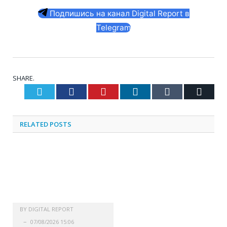
Подпишись на канал Digital Report в
Telegram
SHARE.
Twitter
Facebook
Pinterest
LinkedIn
Tumblr
Email
RELATED
POSTS
BY
DIGITAL REPORT
07/08/2026 15:06