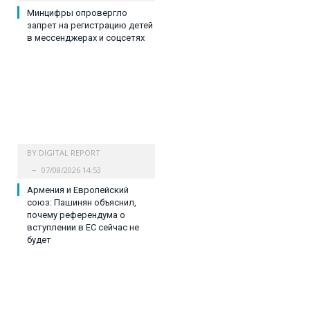
Минцифры опровергло
запрет на регистрацию детей
в мессенджерах и соцсетях
BY
DIGITAL REPORT
07/08/2026 14:53
Армения и Европейский
союз: Пашинян объяснил,
почему референдума о
вступлении в ЕС сейчас не
будет