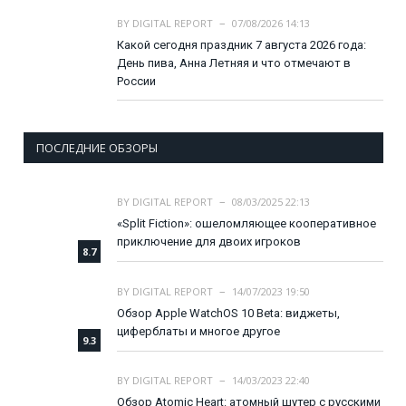
BY
DIGITAL REPORT
07/08/2026 14:13
Какой сегодня праздник 7 августа 2026 года:
День пива, Анна Летняя и что отмечают в
России
ПОСЛЕДНИЕ ОБЗОРЫ
BY
DIGITAL REPORT
08/03/2025 22:13
«Split Fiction»: ошеломляющее кооперативное
приключение для двоих игроков
8.7
BY
DIGITAL REPORT
14/07/2023 19:50
Обзор Apple WatchOS 10 Beta: виджеты,
циферблаты и многое другое
9.3
BY
DIGITAL REPORT
14/03/2023 22:40
Обзор Atomic Heart: атомный шутер с русскими