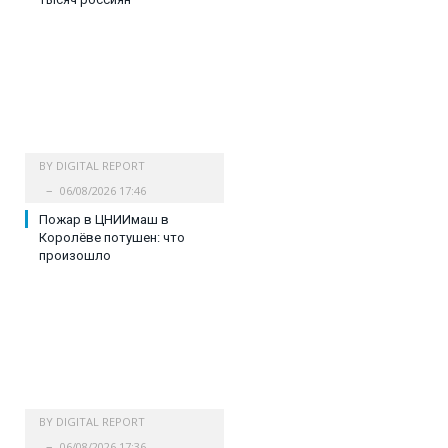
BY
DIGITAL REPORT
06/08/2026 17:46
Пожар в ЦНИИмаш в
Королёве потушен: что
произошло
BY
DIGITAL REPORT
06/08/2026 17:36