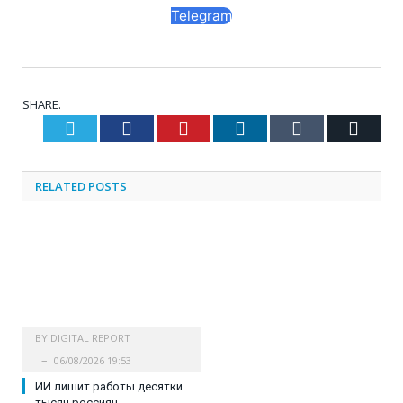
Telegram
SHARE.
Twitter
Facebook
Pinterest
LinkedIn
Tumblr
Email
RELATED
POSTS
BY
DIGITAL REPORT
06/08/2026 19:53
ИИ лишит работы десятки
тысяч россиян