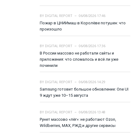
BY
DIGITAL REPORT
06/08/2026 17:46
Пожар в ЦНИИмаш в Королёве потушен: что
произошло
BY
DIGITAL REPORT
06/08/2026 17:36
В России массово не работали сайты и
приложения: что сломалось и всё ли уже
починили
BY
DIGITAL REPORT
06/08/2026 14:29
Samsung готовит большое обновление: One UI
9 ждут уже 10–15 августа
BY
DIGITAL REPORT
06/08/2026 13:48
Рунет массово «лёг»: не работают Ozon,
Wildberries, MAX, РЖД и другие сервисы