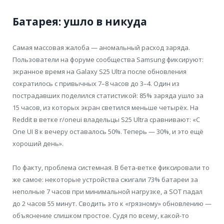
Батарея: ушло в никуда
Самая массовая жалоба — аномальный расход заряда.
Пользователи на форуме сообщества Samsung фиксируют:
экранное время на Galaxy S25 Ultra после обновления
сократилось с привычных 7–8 часов до 3–4. Один из
пострадавших поделился статистикой: 85% заряда ушло за
15 часов, из которых экран светился меньше четырёх. На
Reddit в ветке r/oneui владельцы S25 Ultra сравнивают: «С
One UI 8 к вечеру оставалось 50%. Теперь — 30%, и это ещё
хороший день».
По факту, проблема системная. В бета-ветке фиксировали то
же самое: некоторые устройства сжигали 73% батареи за
неполные 7 часов при минимальной нагрузке, а SOT падал
до 2 часов 55 минут. Сводить это к «грязному» обновлению —
объяснение слишком простое. Судя по всему, какой-то