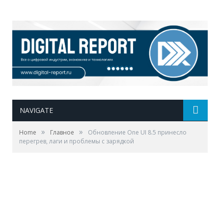
NAVIGATE
»
»
Home
Главное
Обновление One UI 8.5 принесло
перегрев, лаги и проблемы с зарядкой