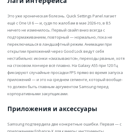
Лаги интерфейса
Это уже хроническая болезнь. Quick Settings Panel лагает
ещё с One UI 6 — и, судя по жалобам в мае 2026-го, в 8.5
ничего не изменилось. Первый свайп вниз всегда с
подтормаживанием, повторный — нормально, пока не
переключишься в ландшафтный режим. Анимации при
открытии приложений через Good Lock ведут себя
нестабильно: иконки «смазываются», переходы рваные, хотя
на стоковом лончере всё плавно. На Galaxy A55 при 120 Гц
фиксируют случайные просадки FPS прямо во время запуска
приложений — и это на среднем сегменте, который вообще-
то должен быть главным аргументом Samsung перед
корпоративными закупщиками.
Приложения и аксессуары
Samsung подтвердила две конкретные ошибки. Первая — с
приложением Enhance-X для камеры: инструменты