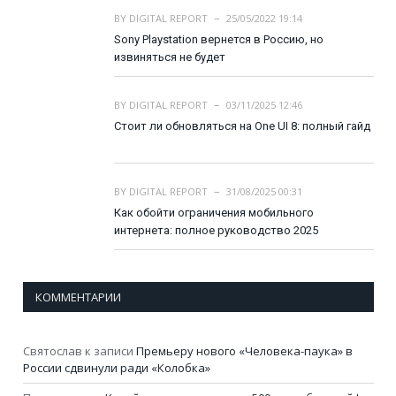
BY
DIGITAL REPORT
25/05/2022 19:14
Sony Playstation вернется в Россию, но
извиняться не будет
BY
DIGITAL REPORT
03/11/2025 12:46
Стоит ли обновляться на One UI 8: полный гайд
BY
DIGITAL REPORT
31/08/2025 00:31
Как обойти ограничения мобильного
интернета: полное руководство 2025
КОММЕНТАРИИ
Святослав
к записи
Премьеру нового «Человека-паука» в
России сдвинули ради «Колобка»