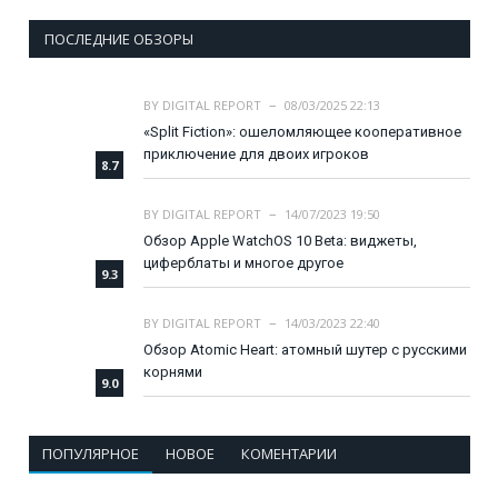
ПОСЛЕДНИЕ ОБЗОРЫ
BY
DIGITAL REPORT
08/03/2025 22:13
«Split Fiction»: ошеломляющее кооперативное
приключение для двоих игроков
8.7
BY
DIGITAL REPORT
14/07/2023 19:50
Обзор Apple WatchOS 10 Beta: виджеты,
циферблаты и многое другое
9.3
BY
DIGITAL REPORT
14/03/2023 22:40
Обзор Atomic Heart: атомный шутер с русскими
корнями
9.0
ПОПУЛЯРНОЕ
НОВОЕ
КОМЕНТАРИИ