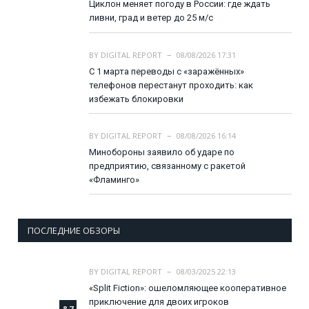
Циклон меняет погоду в России: где ждать
ливни, град и ветер до 25 м/с
BY
DIGITAL REPORT
08/08/2026 17:31
С 1 марта переводы с «заражённых»
телефонов перестанут проходить: как
избежать блокировки
BY
DIGITAL REPORT
08/08/2026 16:14
Минобороны заявило об ударе по
предприятию, связанному с ракетой
«Фламинго»
ПОСЛЕДНИЕ ОБЗОРЫ
BY
DIGITAL REPORT
08/03/2025 22:13
«Split Fiction»: ошеломляющее кооперативное
приключение для двоих игроков
8.7