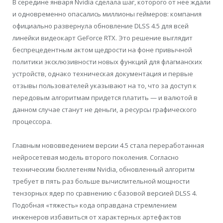
В середине января Nvidia сделала шаг, которого от нее ждали
и одновременно опасались миллионы геймеров: компания
официально развернула обновление DLSS 4.5 для всей
линейки видеокарт GeForce RTX. Это решение выглядит
беспрецедентным актом щедрости на фоне привычной
политики эксклюзивности новых функций для флагманских
устройств, однако техническая документация и первые
отзывы пользователей указывают на то, что за доступ к
передовым алгоритмам придется платить — и валютой в
данном случае станут не деньги, а ресурсы графического
процессора.
Главным нововведением версии 4.5 стала переработанная
нейросетевая модель второго поколения. Согласно
техническим бюллетеням Nvidia, обновленный алгоритм
требует в пять раз больше вычислительной мощности
тензорных ядер по сравнению с базовой версией DLSS 4.
Подобная «тяжесть» кода оправдана стремлением
инженеров избавиться от характерных артефактов