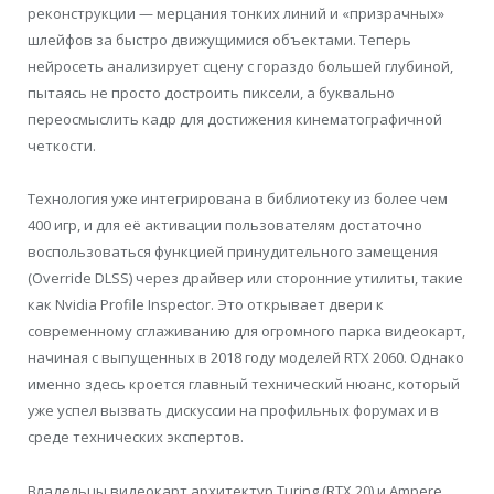
реконструкции — мерцания тонких линий и «призрачных»
шлейфов за быстро движущимися объектами. Теперь
нейросеть анализирует сцену с гораздо большей глубиной,
пытаясь не просто достроить пиксели, а буквально
переосмыслить кадр для достижения кинематографичной
четкости.
Технология уже интегрирована в библиотеку из более чем
400 игр, и для её активации пользователям достаточно
воспользоваться функцией принудительного замещения
(Override DLSS) через драйвер или сторонние утилиты, такие
как Nvidia Profile Inspector. Это открывает двери к
современному сглаживанию для огромного парка видеокарт,
начиная с выпущенных в 2018 году моделей RTX 2060. Однако
именно здесь кроется главный технический нюанс, который
уже успел вызвать дискуссии на профильных форумах и в
среде технических экспертов.
Владельцы видеокарт архитектур Turing (RTX 20) и Ampere