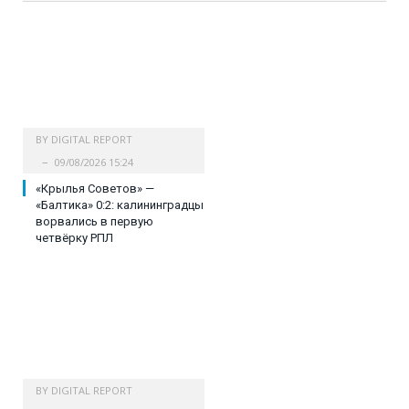
BY
DIGITAL REPORT
09/08/2026 15:24
«Крылья Советов» —
«Балтика» 0:2: калининградцы
ворвались в первую
четвёрку РПЛ
BY
DIGITAL REPORT