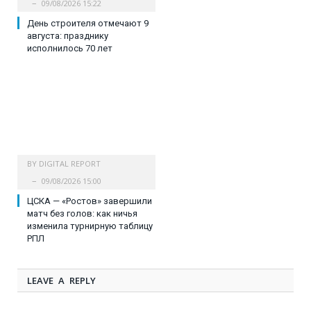
09/08/2026 15:22
День строителя отмечают 9
августа: празднику
исполнилось 70 лет
BY
DIGITAL REPORT
09/08/2026 15:00
ЦСКА — «Ростов» завершили
матч без голов: как ничья
изменила турнирную таблицу
РПЛ
LEAVE A REPLY