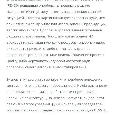
(RTX 30), решившие опробовать новинку в режиме
«Качество» (Quality), могут столкнуться с парадоксальной
ситуацией: итоговая картинка рискует оказаться хуже, чем
при нативном рендеринге или использовании предыдущих
версий апскейлера. Проблема кроется в вычислительном
бюджете старых чипов. Поскольку новая модель ИИ
забирает на себя львиную долю ресурсов тензорных ядер,
видеокарте приходится либо снижать внутреннее
разрешение рендеринга ниже целевых значений пресета
Quality, либо жертвовать кадровой частотой ради
обработки самого алгоритма масштабирования.
Эксперты индустрии отмечают, что подобное поведение
системы — это плата за универсальность. Nvidia фактически
перенесла технологии, разработанные с прицелом на
новейшие архитектуры, на железо шестилетней давности
без физического урезания функционала. Для обладателей
топовых решений последних поколений переход на DLSS 4.5