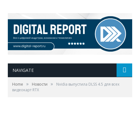
NAVIGATE
»
»
Home
Новости
Nvidia выпустила DLSS 4.5 для всех
видеокарт RTX