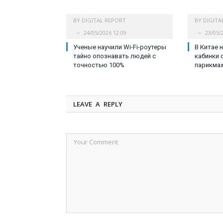
BY
DIGITAL REPORT
BY
DIGITA
24/05/2026 12:09
23/05/
Ученые научили Wi-Fi-роутеры
В Китае 
тайно опознавать людей с
кабинки 
точностью 100%
парикмах
LEAVE A REPLY