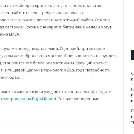
 из-за майнеров криптовалют, то теперь враг стал
сственный интеллект требует колоссальных
полист этого рынка, делает прагматичный выбор. Отмена
вая ласточка. Схожие сценарии в ближайшие недели могут
иона EMEA.
ь руками перед покупателями. Сценарий, при котором
уктом для избранных, а массовый пользователь вынужден
, становится всё более реалистичным. Текущий кризис
ет: в пищевой цепочке технологий 2026 года потребности
С
тей людей.
п
П
 рынке изменится (или ухудшится окончательно), следите
и
з
телеграм-канал Digital Report
. Только проверенные
в
П
п
т