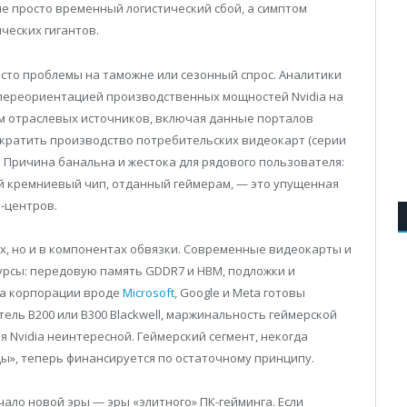
не просто временный логистический сбой, а симптом
ческих гигантов.
осто проблемы на таможне или сезонный спрос. Аналитики
переориентацией производственных мощностей Nvidia на
ям отраслевых источников, включая данные порталов
сократить производство потребительских видеокарт (серии
а. Причина банальна и жестока для рядового пользователя:
ый кремниевый чип, отданный геймерам, — это упущенная
-центров.
ах, но и в компонентах обвязки. Современные видеокарты и
сурсы: передовую память GDDR7 и HBM, подложки и
да корпорации вроде
Microsoft
, Google и Meta готовы
тель B200 или B300 Blackwell, маржинальность геймерской
ля Nvidia неинтересной. Геймерский сегмент, некогда
», теперь финансируется по остаточному принципу.
ало новой эры — эры «элитного» ПК-гейминга. Если