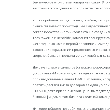
фактическое отсутствие товара на полках. Это 
тектонического сдвига в приоритетах технологи
Корни проблемы уходят гораздо глубже, чем пр
рынка связывают происходящее с агрессивной 
сектор искусственного интеллекта. По сведени
TechPowerUp и Benchlife, компания планирует 
GeForce) на 30–40% в первой половине 2026 год
«золотая лихорадка» ИИ продолжается, и кажд
сверхприбыль от продажи ускорителей для дата
Дело не только в самих графических процессор
ускорители ИИ конкурируют за одни и те же ре
производственные линии TSMC. В условиях, ког
платить десятки тысяч долларов за один ускори
RTX 5090, даже при её высокой цене, выглядит д
бывший фундаментом бизнеса «зеленой команды
Для европейского потребителя это означает нач