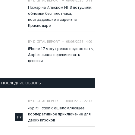
BY
DIGITAL REPORT
08/08/2026 15:11
Пожар на Ильском НПЗ потушили:
обломки беспилотника,
пострадавшие и сирены в
Краснодаре
BY
DIGITAL REPORT
08/08/2026 14:00
iPhone 17 могут резко подорожать,
Apple начала переписывать
ценники
ПОСЛЕДНИЕ ОБЗОРЫ
BY
DIGITAL REPORT
08/03/2025 22:13
«Split Fiction»: ошеломляющее
кооперативное приключение для
8.7
двоих игроков