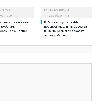
L REPORT
BY
DIGITAL REPORT
2026 12:29
22/05/2026 17:48
начали устанавливать
В Китае выпустили ИИ-
с роботами-
переводчик для питомцев за
ерами за 60 юаней
$118, но не смогли доказать,
что он работает