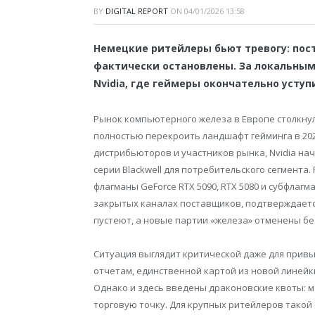
BY
DIGITAL REPORT
ON
04/01/2026 13:58
Немецкие ритейлеры бьют тревогу: пос
фактически остановлены. За локальным
Nvidia, где геймеры окончательно усту
Рынок компьютерного железа в Европе столкнул
полностью перекроить ландшафт гейминга в 202
дистрибьюторов и участников рынка, Nvidia на
серии Blackwell для потребительского сегмента
флагманы GeForce RTX 5090, RTX 5080 и субфлагм
закрытых каналах поставщиков, подтверждаетс
пустеют, а новые партии «железа» отменены бе
Ситуация выглядит критической даже для привы
отчетам, единственной картой из новой линейки,
Однако и здесь введены драконовские квоты: м
торговую точку. Для крупных ритейлеров такой