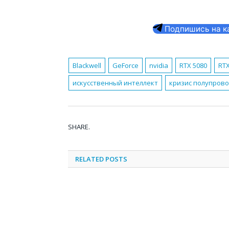
Подпишись на кан
Blackwell
GeForce
nvidia
RTX 5080
RTX
искусственный интеллект
кризис полупров
SHARE.
RELATED
POSTS