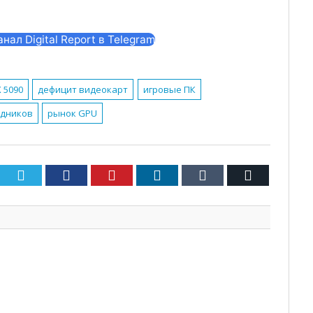
ал Digital Report в Telegram
 5090
дефицит видеокарт
игровые ПК
одников
рынок GPU
Twitter
Facebook
Pinterest
LinkedIn
Tumblr
Email