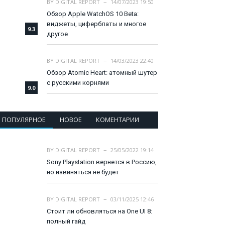
BY
DIGITAL REPORT
14/07/2023 19:50
Обзор Apple WatchOS 10 Beta:
виджеты, циферблаты и многое
9.3
другое
BY
DIGITAL REPORT
14/03/2023 22:40
Обзор Atomic Heart: атомный шутер
с русскими корнями
9.0
ПОПУЛЯРНОЕ
НОВОЕ
КОМЕНТАРИИ
BY
DIGITAL REPORT
25/05/2022 19:14
Sony Playstation вернется в Россию,
но извиняться не будет
BY
DIGITAL REPORT
03/11/2025 12:46
Стоит ли обновляться на One UI 8:
полный гайд