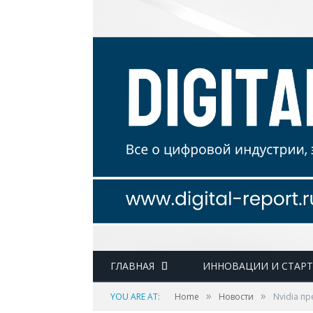
ГЛАВНАЯ
ИННОВАЦИИ И СТАР
»
»
YOU ARE AT:
Home
Новости
Nvidia пр