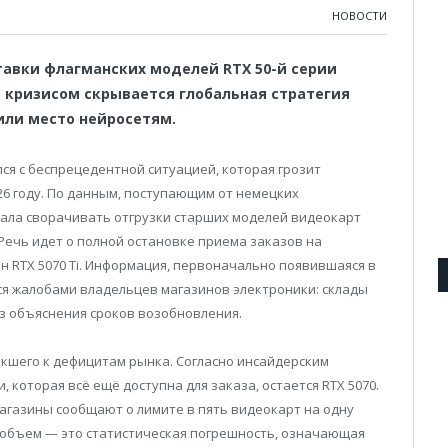
НОВОСТИ
тавки флагманских моделей RTX 50-й серии
 кризисом скрывается глобальная стратегия
пили место нейросетям.
ся с беспрецедентной ситуацией, которая грозит
6 году. По данным, поступающим от немецких
чала сворачивать отгрузки старших моделей видеокарт
. Речь идет о полной остановке приема заказов на
ан RTX 5070 Ti. Информация, первоначально появившаяся в
я жалобами владельцев магазинов электроники: склады
з объяснения сроков возобновления.
кшего к дефицитам рынка. Согласно инсайдерским
 которая всё ещё доступна для заказа, остается RTX 5070.
агазины сообщают о лимите в пять видеокарт на одну
 объем — это статистическая погрешность, означающая