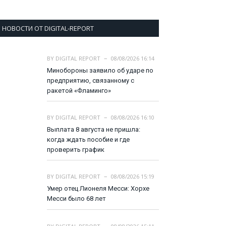
НОВОСТИ ОТ DIGITAL-REPORT
BY
DIGITAL REPORT
08/08/2026 16:14
Минобороны заявило об ударе по
предприятию, связанному с
ракетой «Фламинго»
BY
DIGITAL REPORT
08/08/2026 16:10
Выплата 8 августа не пришла:
когда ждать пособие и где
проверить график
BY
DIGITAL REPORT
08/08/2026 15:19
Умер отец Лионеля Месси: Хорхе
Месси было 68 лет