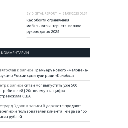
BY
DIGITAL REPORT
31/08/2025 00:31
Как обойти ограничения
мобильного интернета: полное
руководство 2025
КОММЕНТАРИИ
вятослав
к записи
Премьеру нового «Человека-
аука» в России сдвинули ради «Колобка»
етр
к записи
Китай мог выпустить уже 500
стребителей J-20: почему эта цифра
стревожила США
етуард Эдров
к записи
В даркнете продают
ереписки пользователей клиента Telega за 155
ысяч рублей