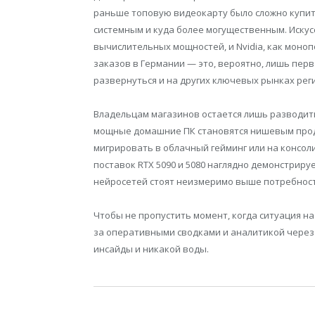
раньше топовую видеокарту было сложно купить
системным и куда более могущественным. Иску
вычислительных мощностей, и Nvidia, как моно
заказов в Германии — это, вероятно, лишь пер
развернуться и на других ключевых рынках рег
Владельцам магазинов остается лишь разводит
мощные домашние ПК становятся нишевым прод
мигрировать в облачный гейминг или на консоли
поставок RTX 5090 и 5080 наглядно демонстриру
нейросетей стоят неизмеримо выше потребнос
Чтобы не пропустить момент, когда ситуация на
за оперативными сводками и аналитикой чере
инсайды и никакой воды.