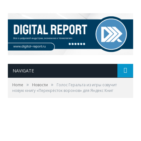
NAVIGATE
»
»
Home
Новости
Голос Геральта из игры озвучит
новую книгу «Перекрёсток воронов» для Яндекс Книг