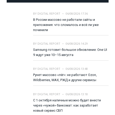
BY
DIGITAL REPORT
06/08/2026 17:36
В России массово не работали сайты и
приложения: что сломалось и всё ли уже
починили
BY
DIGITAL REPORT
06/08/2026 14:29
Samsung готовит большое обновление: One UI
9 ждут уже 10–15 августа
BY
DIGITAL REPORT
06/08/2026 13:48
Рунет массово «лёг»: не работают Ozon,
Wildberries, MAX, РЖД и другие сервисы
BY
DIGITAL REPORT
06/08/2026 13:18
С 1 октября наличные можно будет внести
через «чужой» банкомат: как заработает
новый сервис СБП