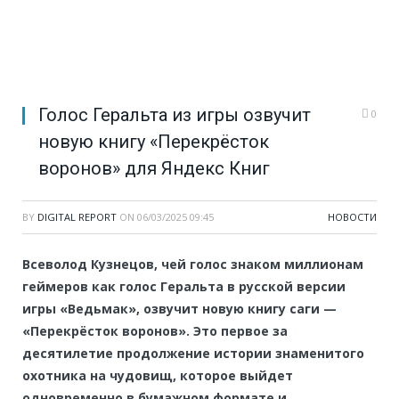
Голос Геральта из игры озвучит
0
новую книгу «Перекрёсток
воронов» для Яндекс Книг
BY
DIGITAL REPORT
ON
06/03/2025 09:45
НОВОСТИ
Всеволод Кузнецов, чей голос знаком миллионам
геймеров как голос Геральта в русской версии
игры «Ведьмак», озвучит новую книгу саги —
«Перекрёсток воронов». Это первое за
десятилетие продолжение истории знаменитого
охотника на чудовищ, которое выйдет
одновременно в бумажном формате и