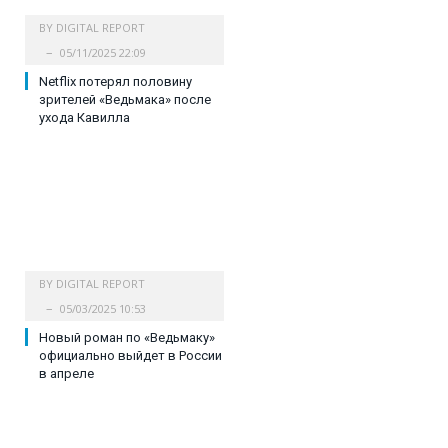
BY
DIGITAL REPORT
05/11/2025 22:09
Netflix потерял половину
зрителей «Ведьмака» после
ухода Кавилла
BY
DIGITAL REPORT
05/03/2025 10:53
Новый роман по «Ведьмаку»
официально выйдет в России
в апреле