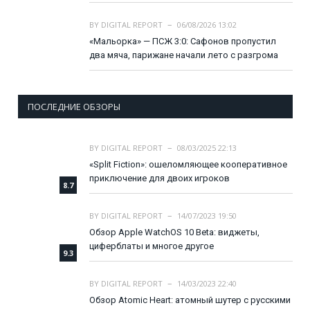
BY
DIGITAL REPORT
06/08/2026 13:02
«Мальорка» — ПСЖ 3:0: Сафонов пропустил
два мяча, парижане начали лето с разгрома
ПОСЛЕДНИЕ ОБЗОРЫ
BY
DIGITAL REPORT
08/03/2025 22:13
«Split Fiction»: ошеломляющее кооперативное
приключение для двоих игроков
8.7
BY
DIGITAL REPORT
14/07/2023 19:50
Обзор Apple WatchOS 10 Beta: виджеты,
циферблаты и многое другое
9.3
BY
DIGITAL REPORT
14/03/2023 22:40
Обзор Atomic Heart: атомный шутер с русскими