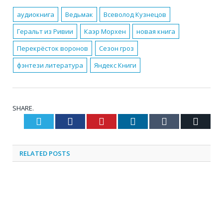
аудиокнига
Ведьмак
Всеволод Кузнецов
Геральт из Ривии
Каэр Морхен
новая книга
Перекрёсток воронов
Сезон гроз
фэнтези литература
Яндекс Книги
SHARE.
Twitter
Facebook
Pinterest
LinkedIn
Tumblr
Email
RELATED
POSTS