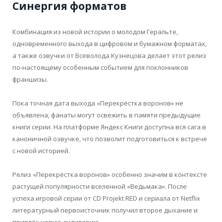
Синергия форматов
Комбинация из новой истории о молодом Геральте,
одновременного выхода в цифровом и бумажном форматах,
а также озвучки от Всеволода Кузнецова делает этот релиз
по-настоящему особенным событием для поклонников
франшизы.
Пока точная дата выхода «Перекрёстка воронов» не
объявлена, фанаты могут освежить в памяти предыдущие
книги серии. На платформе Яндекс Книги доступна вся сага в
каноничной озвучке, что позволит подготовиться к встрече
с новой историей.
Релиз «Перекрёстка воронов» особенно значим в контексте
растущей популярности вселенной «Ведьмака». После
успеха игровой серии от CD Projekt RED и сериала от Netflix
литературный первоисточник получил второе дыхание и
привлёк новую аудиторию.