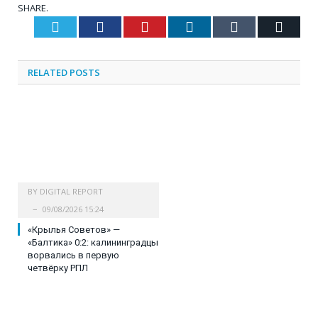
SHARE.
Twitter
Facebook
Pinterest
LinkedIn
Tumblr
Email
RELATED
POSTS
BY
DIGITAL REPORT
09/08/2026 15:24
«Крылья Советов» —
«Балтика» 0:2: калининградцы
ворвались в первую
четвёрку РПЛ