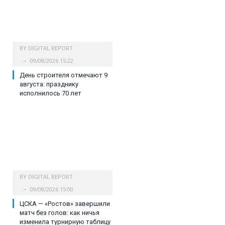
BY
DIGITAL REPORT
09/08/2026 15:22
День строителя отмечают 9
августа: празднику
исполнилось 70 лет
BY
DIGITAL REPORT
09/08/2026 15:00
ЦСКА — «Ростов» завершили
матч без голов: как ничья
изменила турнирную таблицу