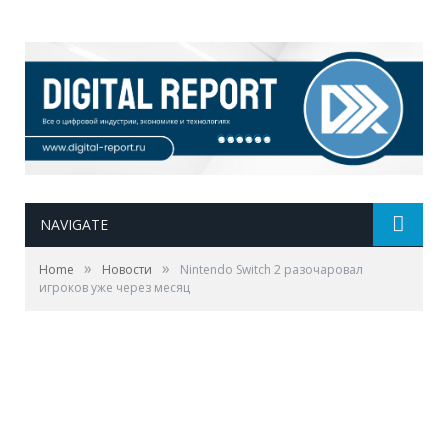
NAVIGATE
»
»
Home
Новости
Nintendo Switch 2 разочаровал
игроков уже через месяц