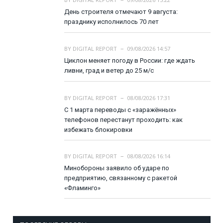
День строителя отмечают 9 августа:
празднику исполнилось 70 лет
BY
DIGITAL REPORT
09/08/2026 14:57
Циклон меняет погоду в России: где ждать
ливни, град и ветер до 25 м/с
BY
DIGITAL REPORT
08/08/2026 17:31
С 1 марта переводы с «заражённых»
телефонов перестанут проходить: как
избежать блокировки
BY
DIGITAL REPORT
08/08/2026 16:14
Минобороны заявило об ударе по
предприятию, связанному с ракетой
«Фламинго»