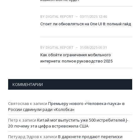
BY
DIGITAL REPORT
03/11/2025 12:46
Стоит ли обновляться на One UI 8: полный гайд
BY
DIGITAL REPORT
31/08/2025 00:31
Как обойти ограничения мобильного
интернета: полное руководство 2025
КОММЕНТАРИИ
Святослав
к записи
Премьеру нового «Человека-паука» в
России сдвинули ради «Колобка»
Петр
к записи
Китай мог выпустить уже 500 истребителей J-
20: почему эта цифра встревожила США
Петуард Эдров
к записи
В даркнете продают переписки