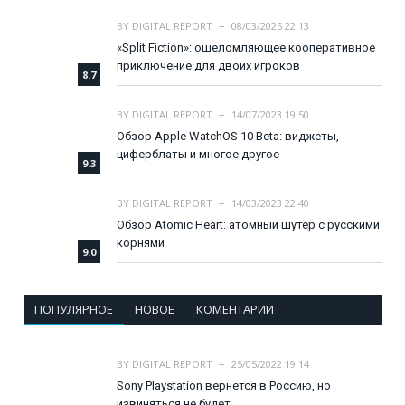
BY
DIGITAL REPORT
08/03/2025 22:13
«Split Fiction»: ошеломляющее кооперативное
приключение для двоих игроков
8.7
BY
DIGITAL REPORT
14/07/2023 19:50
Обзор Apple WatchOS 10 Beta: виджеты,
циферблаты и многое другое
9.3
BY
DIGITAL REPORT
14/03/2023 22:40
Обзор Atomic Heart: атомный шутер с русскими
корнями
9.0
ПОПУЛЯРНОЕ
НОВОЕ
КОМЕНТАРИИ
BY
DIGITAL REPORT
25/05/2022 19:14
Sony Playstation вернется в Россию, но
извиняться не будет