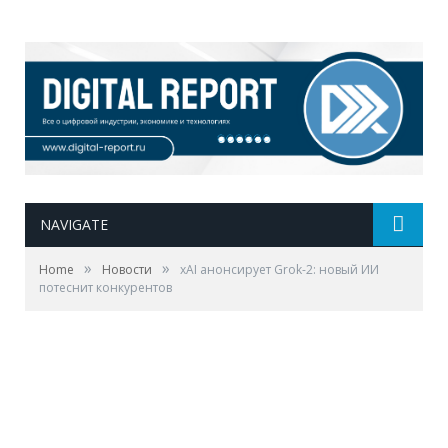
NAVIGATE
»
»
Home
Новости
xAI анонсирует Grok-2: новый ИИ
потеснит конкурентов