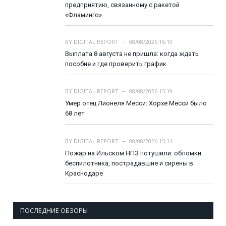
предприятию, связанному с ракетой
«Фламинго»
BY
DIGITAL REPORT
08/08/2026 16:10
Выплата 8 августа не пришла: когда ждать
пособие и где проверить график
BY
DIGITAL REPORT
08/08/2026 15:19
Умер отец Лионеля Месси: Хорхе Месси было
68 лет
BY
DIGITAL REPORT
08/08/2026 15:11
Пожар на Ильском НПЗ потушили: обломки
беспилотника, пострадавшие и сирены в
Краснодаре
ПОСЛЕДНИЕ ОБЗОРЫ