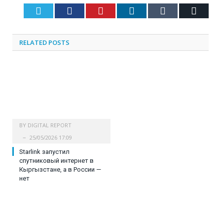
Twitter
Facebook
Pinterest
LinkedIn
Tumblr
Email
RELATED
POSTS
BY
DIGITAL REPORT
25/05/2026 17:09
Starlink запустил
спутниковый интернет в
Кыргызстане, а в России —
нет