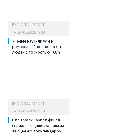
BY
DIGITAL REPORT
24/05/2026 12:09
Ученые научили Wi-Fi-
роутеры тайно опознавать
людей с точностью 100%
BY
DIGITAL REPORT
23/05/2026 14:54
Илон Маск назвал финал
сериала Пацаны жалким из-
за сцены с Хоумлендером