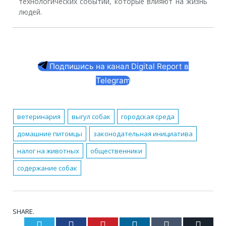
технологических событий, которые влияют на жизнь
людей.
Подпишись на канал Digital Report в
Telegram
ветеринария
выгул собак
городская среда
домашние питомцы
законодательная инициатива
налог на животных
общественники
содержание собак
SHARE.
Twitter
Facebook
Pinterest
LinkedIn
Tumblr
Email