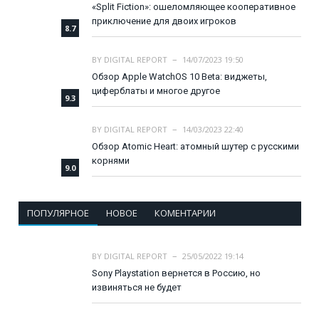
«Split Fiction»: ошеломляющее кооперативное
приключение для двоих игроков
8.7
BY
DIGITAL REPORT
14/07/2023 19:50
Обзор Apple WatchOS 10 Beta: виджеты,
циферблаты и многое другое
9.3
BY
DIGITAL REPORT
14/03/2023 22:40
Обзор Atomic Heart: атомный шутер с русскими
корнями
9.0
ПОПУЛЯРНОЕ
НОВОЕ
КОМЕНТАРИИ
BY
DIGITAL REPORT
25/05/2022 19:14
Sony Playstation вернется в Россию, но
извиняться не будет