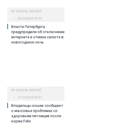
BY
DIGITAL REPORT
25/12/2025 19:35
Власти Петербурга
предупредили об отключении
интернета и отмене салюта в
новогоднюю ночь
BY
DIGITAL REPORT
11/12/2025 00:01
Владельцы кошек сообщают
о массовых проблемах со
здоровьем питомцев после
корма Felix