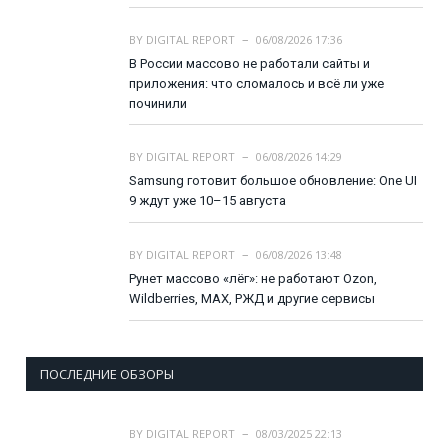
BY
DIGITAL REPORT
06/08/2026 17:36
В России массово не работали сайты и
приложения: что сломалось и всё ли уже
починили
BY
DIGITAL REPORT
06/08/2026 14:29
Samsung готовит большое обновление: One UI
9 ждут уже 10–15 августа
BY
DIGITAL REPORT
06/08/2026 13:48
Рунет массово «лёг»: не работают Ozon,
Wildberries, MAX, РЖД и другие сервисы
ПОСЛЕДНИЕ ОБЗОРЫ
BY
DIGITAL REPORT
08/03/2025 22:13