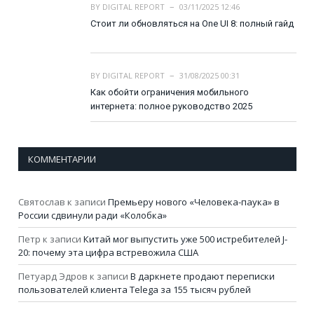
BY
DIGITAL REPORT
03/11/2025 12:46
Стоит ли обновляться на One UI 8: полный гайд
BY
DIGITAL REPORT
31/08/2025 00:31
Как обойти ограничения мобильного
интернета: полное руководство 2025
КОММЕНТАРИИ
Святослав
к записи
Премьеру нового «Человека-паука» в
России сдвинули ради «Колобка»
Петр
к записи
Китай мог выпустить уже 500 истребителей J-
20: почему эта цифра встревожила США
Петуард Эдров
к записи
В даркнете продают переписки
пользователей клиента Telega за 155 тысяч рублей