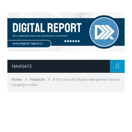
NAVIGATE
»
»
Home
Новости
В России обсуждают введение налога
на выгул собак