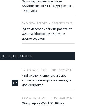
Samsung готовит большое
обновление: One UI 9 ждут уже 10–
15 августа
BY
DIGITAL REPORT
06/08/2026 13:48
Рунет массово «лёг»: не работают
Ozon, Wildberries, MAX, РЖД и
другие сервисы
ПОСЛЕДНИЕ ОБЗОРЫ
BY
DIGITAL REPORT
08/03/2025 22:13
«Split Fiction»: ошеломляющее
кооперативное приключение для
8.7
двоих игроков
BY
DIGITAL REPORT
14/07/2023 19:50
Обзор Apple WatchOS 10 Beta: