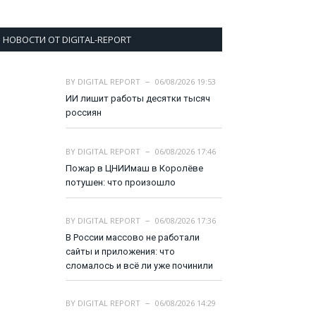
НОВОСТИ ОТ DIGITAL-REPORT
BY
DIGITAL REPORT
06/08/2026 19:53
ИИ лишит работы десятки тысяч
россиян
BY
DIGITAL REPORT
06/08/2026 17:46
Пожар в ЦНИИмаш в Королёве
потушен: что произошло
BY
DIGITAL REPORT
06/08/2026 17:36
В России массово не работали
сайты и приложения: что
сломалось и всё ли уже починили
BY
DIGITAL REPORT
06/08/2026 14:29