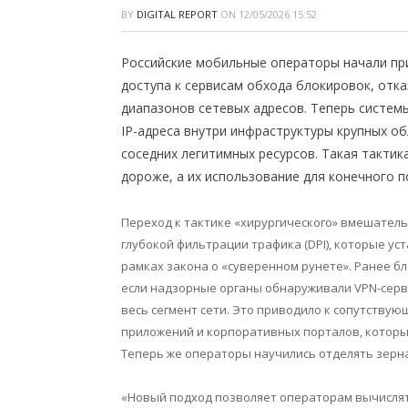
BY
DIGITAL REPORT
ON
12/05/2026 15:52
Российские мобильные операторы начали пр
доступа к сервисам обхода блокировок, отк
диапазонов сетевых адресов. Теперь систе
IP-адреса внутри инфраструктуры крупных о
соседних легитимных ресурсов. Такая такти
дороже, а их использование для конечного 
Переход к тактике «хирургического» вмешател
глубокой фильтрации трафика (DPI), которые ус
рамках закона о «суверенном рунете». Ранее 
если надзорные органы обнаруживали VPN-серв
весь сегмент сети. Это приводило к сопутствую
приложений и корпоративных порталов, которы
Теперь же операторы научились отделять зерна
«Новый подход позволяет операторам вычислять