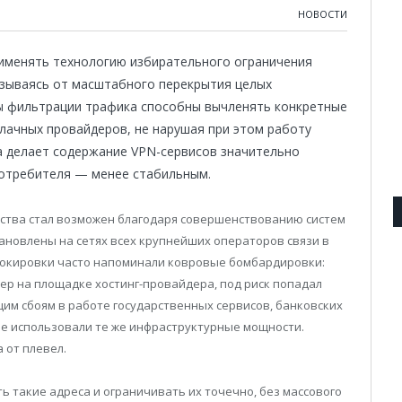
НОВОСТИ
именять технологию избирательного ограничения
азываясь от масштабного перекрытия целых
мы фильтрации трафика способны вычленять конкретные
блачных провайдеров, не нарушая при этом работу
ка делает содержание VPN-сервисов значительно
потребителя — менее стабильным.
ьства стал возможен благодаря совершенствованию систем
тановлены на сетях всех крупнейших операторов связи в
блокировки часто напоминали ковровые бомбардировки:
ер на площадке хостинг-провайдера, под риск попадал
щим сбоям в работе государственных сервисов, банковских
е использовали те же инфраструктурные мощности.
 от плевел.
 такие адреса и ограничивать их точечно, без массового