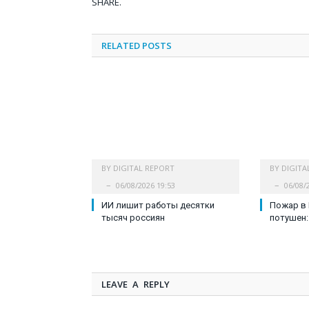
SHARE.
RELATED
POSTS
BY
DIGITAL REPORT
BY
DIGITA
06/08/2026 19:53
06/08/
ИИ лишит работы десятки
Пожар в
тысяч россиян
потушен:
LEAVE A REPLY