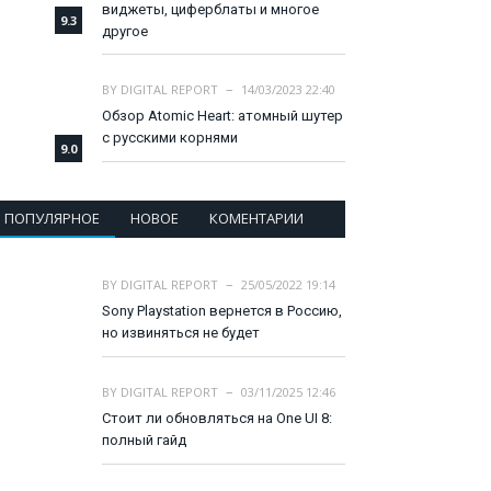
виджеты, циферблаты и многое
9.3
другое
BY
DIGITAL REPORT
14/03/2023 22:40
Обзор Atomic Heart: атомный шутер
с русскими корнями
9.0
ПОПУЛЯРНОЕ
НОВОЕ
КОМЕНТАРИИ
BY
DIGITAL REPORT
25/05/2022 19:14
Sony Playstation вернется в Россию,
но извиняться не будет
BY
DIGITAL REPORT
03/11/2025 12:46
Стоит ли обновляться на One UI 8:
полный гайд