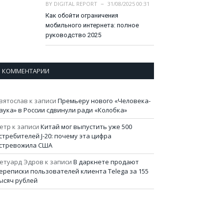
BY
DIGITAL REPORT
31/08/2025 00:31
Как обойти ограничения
мобильного интернета: полное
руководство 2025
КОММЕНТАРИИ
вятослав
к записи
Премьеру нового «Человека-
аука» в России сдвинули ради «Колобка»
етр
к записи
Китай мог выпустить уже 500
стребителей J-20: почему эта цифра
стревожила США
етуард Эдров
к записи
В даркнете продают
ереписки пользователей клиента Telega за 155
ысяч рублей