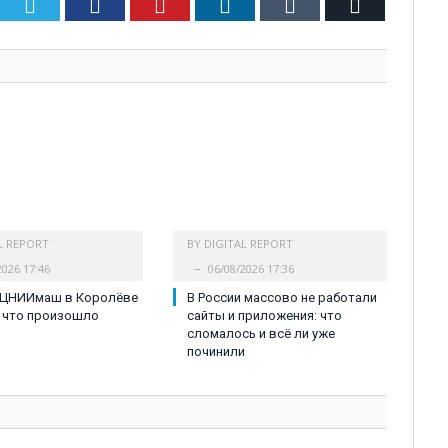
Twitter
Facebook
Pinterest
LinkedIn
Tumblr
Email
L REPORT
BY
DIGITAL REPORT
2026 17:46
06/08/2026 17:36
 ЦНИИмаш в Королёве
В России массово не работали
 что произошло
сайты и приложения: что
сломалось и всё ли уже
починили