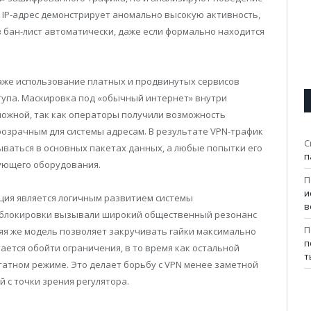
и IP-адрес демонстрирует аномально высокую активность,
в бан-лист автоматически, даже если формально находится
даже использование платных и продвинутых сервисов
тупа. Маскировка под «обычный интернет» внутри
можной, так как операторы получили возможность
розрачным для системы адресам. В результате VPN-трафик
С
ваться в основных пакетах данных, а любые попытки его
п
ующего оборудования.
П
и
ция является логичным развитием системы
в
е блокировки вызывали широкий общественный резонанс
П
яя же модель позволяет закручивать гайки максимально
п
тается обойти ограничения, в то время как остальной
т
атном режиме. Это делает борьбу с VPN менее заметной
й с точки зрения регулятора.