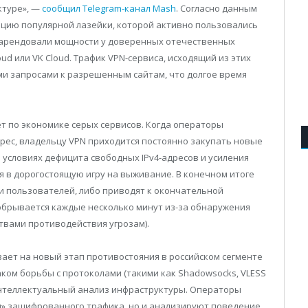
ктуре», —
сообщил Telegram-канал Mash
. Согласно данным
ацию популярной лазейки, которой активно пользовались
 арендовали мощности у доверенных отечественных
loud или VK Cloud. Трафик VPN-сервиса, исходящий из этих
ми запросами к разрешенным сайтам, что долгое время
т по экономике серых сервисов. Когда операторы
дрес, владельцу VPN приходится постоянно закупать новые
 условиях дефицита свободных IPv4-адресов и усиления
я в дорогостоящую игру на выживание. В конечном итоге
 пользователей, либо приводят к окончательной
 обрывается каждые несколько минут из-за обнаружения
твами противодействия угрозам).
вает на новый этап противостояния в российском сегменте
наком борьбы с протоколами (такими как Shadowsocks, VLESS
на интеллектуальный анализ инфраструктуры. Операторы
и» зашифрованного трафика, но и анализируют поведение