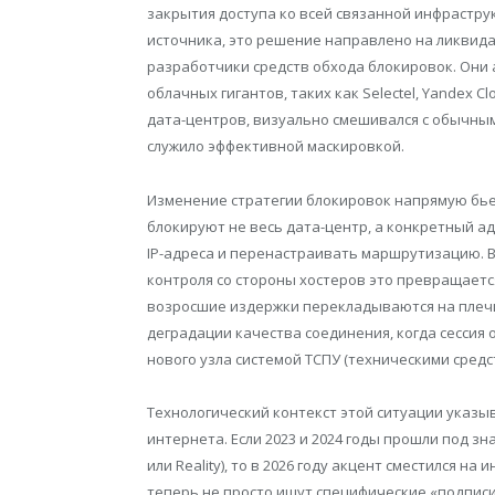
закрытия доступа ко всей связанной инфрастру
источника, это решение направлено на ликвид
разработчики средств обхода блокировок. Они
облачных гигантов, таких как Selectel, Yandex C
дата-центров, визуально смешивался с обычны
служило эффективной маскировкой.
Изменение стратегии блокировок напрямую бье
блокируют не весь дата-центр, а конкретный а
IP-адреса и перенастраивать маршрутизацию. В
контроля со стороны хостеров это превращаетс
возросшие издержки перекладываются на плечи
деградации качества соединения, когда сессия
нового узла системой ТСПУ (техническими средс
Технологический контекст этой ситуации указы
интернета. Если 2023 и 2024 годы прошли под з
или Reality), то в 2026 году акцент сместился 
теперь не просто ищут специфические «подпис