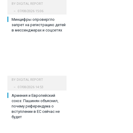
BY
DIGITAL REPORT
07/08/2026 15:06
Минцифры опровергло
запрет на регистрацию детей
в мессенджерах и соцсетях
BY
DIGITAL REPORT
07/08/2026 14:53
Армения и Европейский
союз: Пашинян объяснил,
почему референдума о
вступлении в ЕС сейчас не
будет