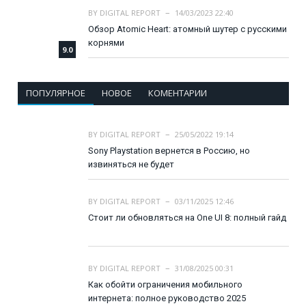
BY
DIGITAL REPORT
14/03/2023 22:40
Обзор Atomic Heart: атомный шутер с русскими
корнями
9.0
ПОПУЛЯРНОЕ
НОВОЕ
КОМЕНТАРИИ
BY
DIGITAL REPORT
25/05/2022 19:14
Sony Playstation вернется в Россию, но
извиняться не будет
BY
DIGITAL REPORT
03/11/2025 12:46
Стоит ли обновляться на One UI 8: полный гайд
BY
DIGITAL REPORT
31/08/2025 00:31
Как обойти ограничения мобильного
интернета: полное руководство 2025