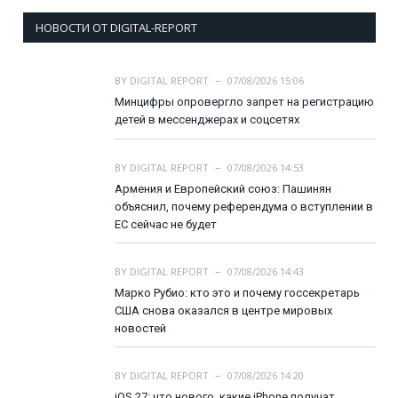
НОВОСТИ ОТ DIGITAL-REPORT
BY
DIGITAL REPORT
07/08/2026 15:06
Минцифры опровергло запрет на регистрацию
детей в мессенджерах и соцсетях
BY
DIGITAL REPORT
07/08/2026 14:53
Армения и Европейский союз: Пашинян
объяснил, почему референдума о вступлении в
ЕС сейчас не будет
BY
DIGITAL REPORT
07/08/2026 14:43
Марко Рубио: кто это и почему госсекретарь
США снова оказался в центре мировых
новостей
BY
DIGITAL REPORT
07/08/2026 14:20
iOS 27: что нового, какие iPhone получат