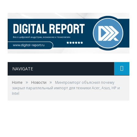
NAVIGATE
»
»
Home
Новости
Минпромторг объяснил почему
закрыл параллельный импорт для техники Acer, Asus, HP и
Intel