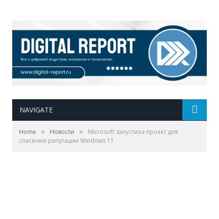
NAVIGATE
»
»
Home
Новости
Microsoft запустила проект для
спасения репутации Windows 11