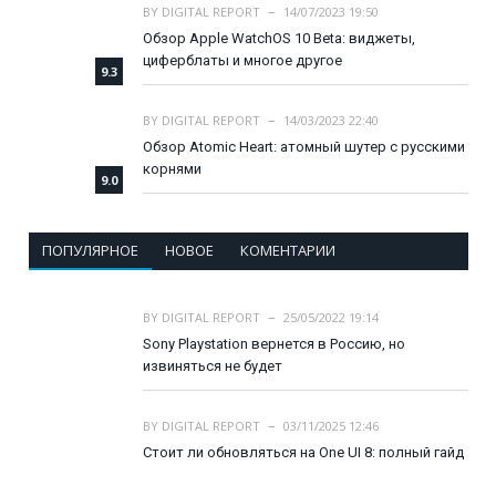
BY
DIGITAL REPORT
14/07/2023 19:50
Обзор Apple WatchOS 10 Beta: виджеты,
циферблаты и многое другое
9.3
BY
DIGITAL REPORT
14/03/2023 22:40
Обзор Atomic Heart: атомный шутер с русскими
корнями
9.0
ПОПУЛЯРНОЕ
НОВОЕ
КОМЕНТАРИИ
BY
DIGITAL REPORT
25/05/2022 19:14
Sony Playstation вернется в Россию, но
извиняться не будет
BY
DIGITAL REPORT
03/11/2025 12:46
Стоит ли обновляться на One UI 8: полный гайд