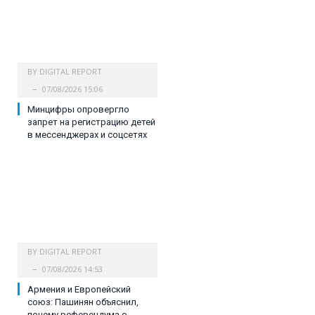
BY
DIGITAL REPORT
07/08/2026 15:06
Минцифры опровергло
запрет на регистрацию детей
в мессенджерах и соцсетях
BY
DIGITAL REPORT
07/08/2026 14:53
Армения и Европейский
союз: Пашинян объяснил,
почему референдума о