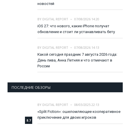
новостей
BY
DIGITAL REPORT
07/08/2026 14:20
iOS 27: что нового, какие iPhone получат
обновление и стоит ли устанавливать бету
BY
DIGITAL REPORT
07/08/2026 14:13
Какой сегодня праздник 7 августа 2026 года:
День пива, Анна Летняя и что отмечают в
России
ПОСЛЕДНИЕ ОБЗОРЫ
BY
DIGITAL REPORT
08/03/2025 22:13
«Split Fiction»: ошеломляющее кооперативное
приключение для двоих игроков
8.7