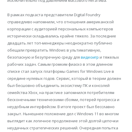
исключительно под давлением массового негатива.
В рамках подкаста представители Digital Foundry
справедливо напомнили, что отношения американской
корпорации с аудиторией персональных компьютеров
исторически складывались крайне тяжело. За последние
двадцать лет топ-менеджеры неоднократно публично
обещали превратить Windows в ультимативную,
безопасную и безупречную среду для
видеоигр
и тяжелых
рабочих задач. Самым громким фиаско в этом длинном
списке стал запуск платформы Games for Windows Live в
середине нулевых годов. Сервис, который в теории должен
был бесшовно объединить экосистему ПК и консолей
семейства Xbox, на практике запомнился потребителям
бесконечными техническими сбоями, потерей прогресса и
неудобным интерфейсом. В итоге проект был бесславно
закрыт. Нынешнее положение дел с Windows 11 во многом
выглядит как логичное продолжение этой долгой цепочки
неудачных стратегических решений. Очередная попытка