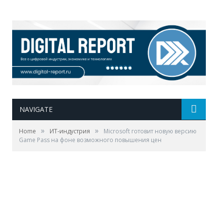
NAVIGATE
»
»
Home
ИТ-индустрия
Microsoft готовит новую версию
Game Pass на фоне возможного повышения цен