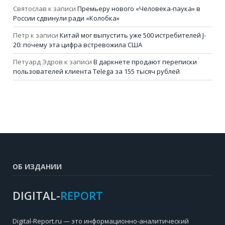
Святослав
к записи
Премьеру нового «Человека-паука» в
России сдвинули ради «Колобка»
Петр
к записи
Китай мог выпустить уже 500 истребителей J-
20: почему эта цифра встревожила США
Петуард Эдров
к записи
В даркнете продают переписки
пользователей клиента Telega за 155 тысяч рублей
ОБ ИЗДАНИИ
DIGITAL-
REPORT
Digital-Report.ru — это информационно-аналитический