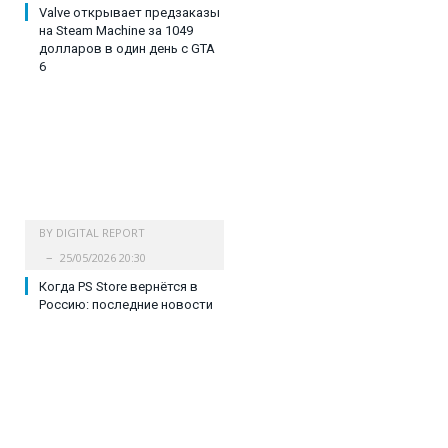
Valve открывает предзаказы
на Steam Machine за 1049
долларов в один день с GTA
6
BY
DIGITAL REPORT
25/05/2026 20:30
Когда PS Store вернётся в
Россию: последние новости