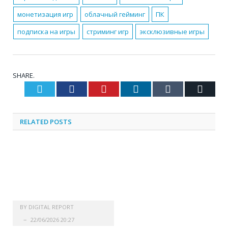
монетизация игр
облачный гейминг
ПК
подписка на игры
стриминг игр
эксклюзивные игры
SHARE.
Twitter
Facebook
Pinterest
LinkedIn
Tumblr
Email
RELATED
POSTS
BY
DIGITAL REPORT
22/06/2026 20:27