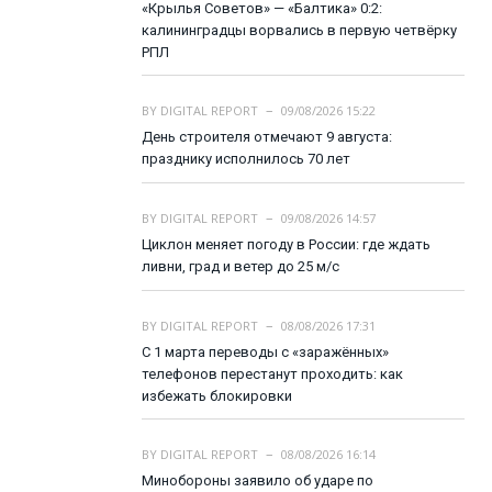
«Крылья Советов» — «Балтика» 0:2:
калининградцы ворвались в первую четвёрку
РПЛ
BY
DIGITAL REPORT
09/08/2026 15:22
День строителя отмечают 9 августа:
празднику исполнилось 70 лет
BY
DIGITAL REPORT
09/08/2026 14:57
Циклон меняет погоду в России: где ждать
ливни, град и ветер до 25 м/с
BY
DIGITAL REPORT
08/08/2026 17:31
С 1 марта переводы с «заражённых»
телефонов перестанут проходить: как
избежать блокировки
BY
DIGITAL REPORT
08/08/2026 16:14
Минобороны заявило об ударе по