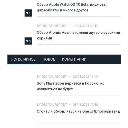
Обзор Apple WatchOS 10 Beta: виджеты,
циферблаты и многое другое
9.3
BY
DIGITAL REPORT
14/03/2023 22:40
Обзор Atomic Heart: атомный шутер с русскими
корнями
9.0
ПОПУЛЯРНОЕ
НОВОЕ
КОМЕНТАРИИ
BY
DIGITAL REPORT
25/05/2022 19:14
Sony Playstation вернется в Россию, но
извиняться не будет
BY
DIGITAL REPORT
03/11/2025 12:46
Стоит ли обновляться на One UI 8: полный гайд