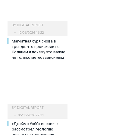
BY
DIGITAL REPORT
12/06/2026 16:22
Магнитная буря снова в
тренде: что происходит с
Солнцем и почему это важно
не только метеозависимым
BY
DIGITAL REPORT
05/05/2026 22:21
«Джеймс Уэбб» впервые
рассмотрел геологию
планеты за пределами