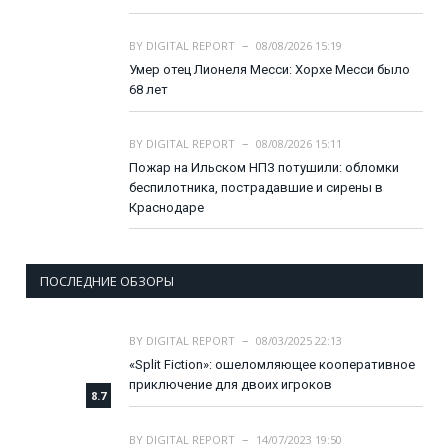
BY
DIGITAL REPORT
08/08/2026 15:19
Умер отец Лионеля Месси: Хорхе Месси было
68 лет
BY
DIGITAL REPORT
08/08/2026 15:11
Пожар на Ильском НПЗ потушили: обломки
беспилотника, пострадавшие и сирены в
Краснодаре
ПОСЛЕДНИЕ ОБЗОРЫ
BY
DIGITAL REPORT
08/03/2025 22:13
«Split Fiction»: ошеломляющее кооперативное
приключение для двоих игроков
8.7
BY
DIGITAL REPORT
14/07/2023 19:50