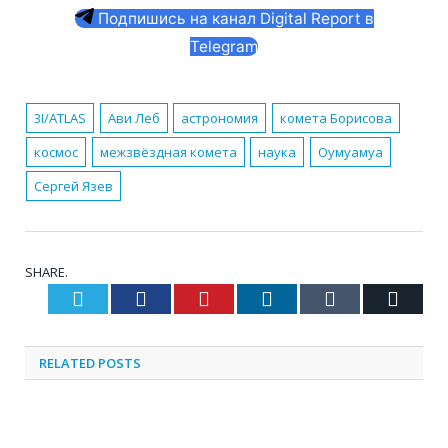
Подпишись на канал Digital Report в
Telegram
3I/ATLAS
Ави Леб
астрономия
комета Борисова
космос
межзвёздная комета
наука
Оумуамуа
Сергей Язев
SHARE.
Twitter
Facebook
Pinterest
LinkedIn
Tumblr
Email
RELATED
POSTS