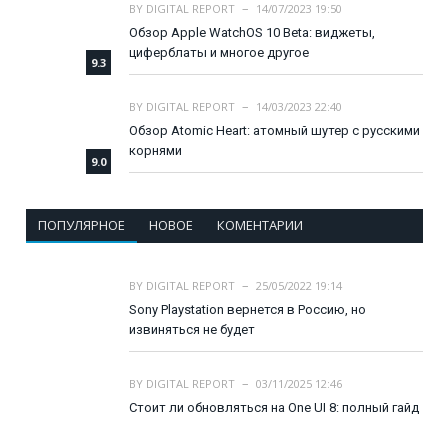
BY
DIGITAL REPORT
14/07/2023 19:50
Обзор Apple WatchOS 10 Beta: виджеты,
циферблаты и многое другое
9.3
BY
DIGITAL REPORT
14/03/2023 22:40
Обзор Atomic Heart: атомный шутер с русскими
корнями
9.0
ПОПУЛЯРНОЕ
НОВОЕ
КОМЕНТАРИИ
BY
DIGITAL REPORT
25/05/2022 19:14
Sony Playstation вернется в Россию, но
извиняться не будет
BY
DIGITAL REPORT
03/11/2025 12:46
Стоит ли обновляться на One UI 8: полный гайд