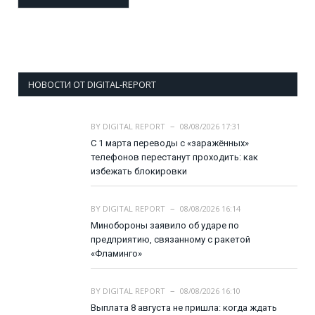
НОВОСТИ ОТ DIGITAL-REPORT
BY
DIGITAL REPORT
08/08/2026 17:31
С 1 марта переводы с «заражённых»
телефонов перестанут проходить: как
избежать блокировки
BY
DIGITAL REPORT
08/08/2026 16:14
Минобороны заявило об ударе по
предприятию, связанному с ракетой
«Фламинго»
BY
DIGITAL REPORT
08/08/2026 16:10
Выплата 8 августа не пришла: когда ждать