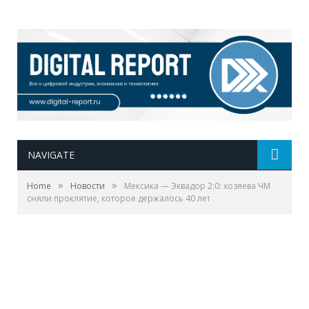
NAVIGATE
»
»
Home
Новости
Мексика — Эквадор 2:0: хозяева ЧМ
сняли проклятие, которое держалось 40 лет