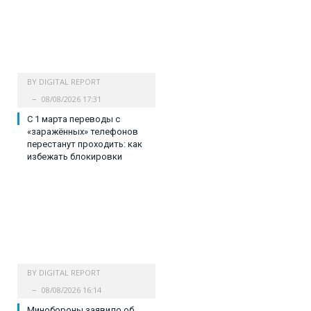
BY
DIGITAL REPORT
08/08/2026 17:31
С 1 марта переводы с
«заражённых» телефонов
перестанут проходить: как
избежать блокировки
BY
DIGITAL REPORT
08/08/2026 16:14
Минобороны заявило об