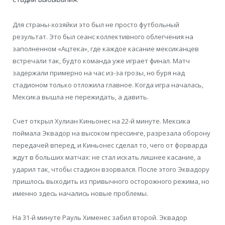
Для страны-хозяйки это был не просто футбольный
результат. Это был сеанс коллективного облегчения на
заполненном «Ацтека», где каждое касание мексиканцев
встречали так, будто команда уже играет финал. Матч
задержали примерно на час из-за грозы, но буря над
стадионом только отложила главное. Когда игра началась,
Мексика вышла не пережидать, а давить.
Счет открыл Хулиан Киньонес на 22-й минуте. Мексика
поймала Эквадор на высоком прессинге, разрезала оборону
передачей вперед, и Киньонес сделал то, чего от форварда
ждут в больших матчах: не стал искать лишнее касание, а
ударил так, чтобы стадион взорвался. После этого Эквадору
пришлось выходить из привычного осторожного режима, но
именно здесь начались новые проблемы.
На 31-й минуте Рауль Хименес забил второй. Эквадор