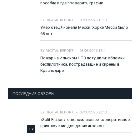
пособие и где проверить график
BY
DIGITAL REPORT
08/08/2026 15:19
Умер отец Лионеля Месси: Хорхе Месси было
68 лет
BY
DIGITAL REPORT
08/08/2026 15:11
Пожар на Ильском НПЗ потушили: обломки
беспилотника, пострадавшие и сирены в
Краснодаре
ПОСЛЕДНИЕ ОБЗОРЫ
BY
DIGITAL REPORT
08/03/2025 22:13
«Split Fiction»: ошеломляющее кооперативное
приключение для двоих игроков
8.7