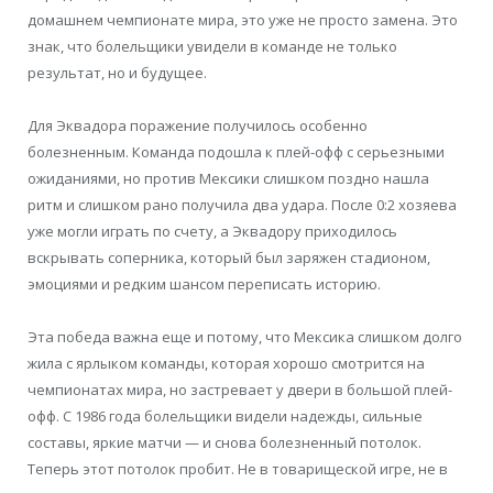
домашнем чемпионате мира, это уже не просто замена. Это
знак, что болельщики увидели в команде не только
результат, но и будущее.
Для Эквадора поражение получилось особенно
болезненным. Команда подошла к плей-офф с серьезными
ожиданиями, но против Мексики слишком поздно нашла
ритм и слишком рано получила два удара. После 0:2 хозяева
уже могли играть по счету, а Эквадору приходилось
вскрывать соперника, который был заряжен стадионом,
эмоциями и редким шансом переписать историю.
Эта победа важна еще и потому, что Мексика слишком долго
жила с ярлыком команды, которая хорошо смотрится на
чемпионатах мира, но застревает у двери в большой плей-
офф. С 1986 года болельщики видели надежды, сильные
составы, яркие матчи — и снова болезненный потолок.
Теперь этот потолок пробит. Не в товарищеской игре, не в