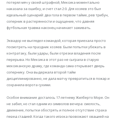
потерял мяч у своей штрафной, Мексика моментально
наказала за ошибку, и счет стал 2:0. Для хозяев это был
идеальный сценарий: два гола в первом тайме, рев трибун,
соперник в растерянности и ощущение, что давняя
футбольная травма наконец начинает заживать.
Эквадор не выглядел командой, которая приехала просто
посмотреть на праздник хозяев. Были попытки убежать в
контратаку, были удары, были отрезки владения после
перерыва. Но Мексика в этот раз не сыграла в старую
мексиканскую драму, где команда сама открывает дверь
сопернику. Она выдержала второй тайм
дисциплинированно, не дала матчу превратиться в пожар и
сохранила ворота сухими.
Особое внимание досталось 17-летнему Жилберто Море. Он
не забил, но стал одним из символов вечера: смелость,
движение, попытки обострять и полное отсутствие страха
перед стадией. Когда такого игрока провожают овацией на