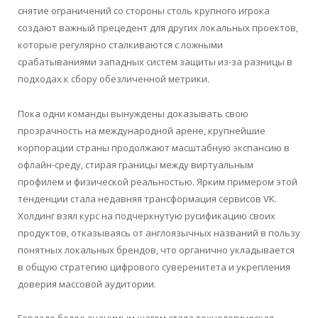
снятие ограничений со стороны столь крупного игрока
создают важный прецедент для других локальных проектов,
которые регулярно сталкиваются с ложными
срабатываниями западных систем защиты из-за разницы в
подходах к сбору обезличенной метрики.
Пока одни команды вынуждены доказывать свою
прозрачность на международной арене, крупнейшие
корпорации страны продолжают масштабную экспансию в
офлайн-среду, стирая границы между виртуальным
профилем и физической реальностью. Ярким примером этой
тенденции стала недавняя трансформация сервисов VK.
Холдинг взял курс на подчеркнутую русификацию своих
продуктов, отказываясь от англоязычных названий в пользу
понятных локальных брендов, что органично укладывается
в общую стратегию цифрового суверенитета и укрепления
доверия массовой аудитории.
Гораздо более значимым шагом стала технологическая