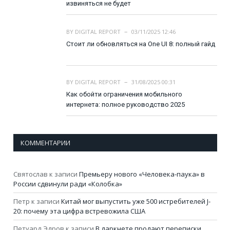
извиняться не будет
BY
DIGITAL REPORT
03/11/2025 12:46
Стоит ли обновляться на One UI 8: полный гайд
BY
DIGITAL REPORT
31/08/2025 00:31
Как обойти ограничения мобильного
интернета: полное руководство 2025
КОММЕНТАРИИ
Святослав
к записи
Премьеру нового «Человека-паука» в
России сдвинули ради «Колобка»
Петр
к записи
Китай мог выпустить уже 500 истребителей J-
20: почему эта цифра встревожила США
Петуард Эдров
к записи
В даркнете продают переписки