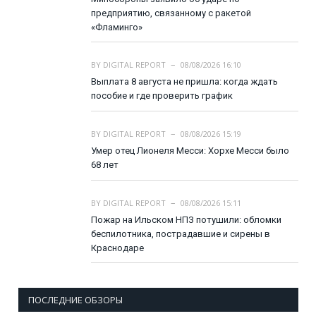
предприятию, связанному с ракетой
«Фламинго»
BY
DIGITAL REPORT
08/08/2026 16:10
Выплата 8 августа не пришла: когда ждать
пособие и где проверить график
BY
DIGITAL REPORT
08/08/2026 15:19
Умер отец Лионеля Месси: Хорхе Месси было
68 лет
BY
DIGITAL REPORT
08/08/2026 15:11
Пожар на Ильском НПЗ потушили: обломки
беспилотника, пострадавшие и сирены в
Краснодаре
ПОСЛЕДНИЕ ОБЗОРЫ