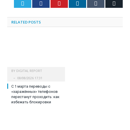
Twitter
Facebook
Pinterest
LinkedIn
Tumblr
Email
RELATED
POSTS
BY
DIGITAL REPORT
08/08/2026 17:31
С 1 марта переводы с
«заражённых» телефонов
перестанут проходить: как
избежать блокировки