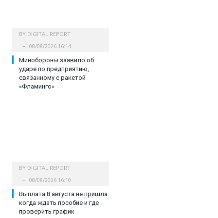
BY
DIGITAL REPORT
08/08/2026 16:14
Минобороны заявило об
ударе по предприятию,
связанному с ракетой
«Фламинго»
BY
DIGITAL REPORT
08/08/2026 16:10
Выплата 8 августа не пришла:
когда ждать пособие и где
проверить график