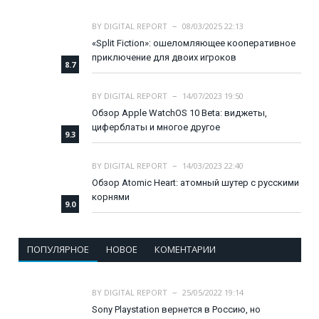
BY
DIGITAL REPORT
08/03/2025 22:13
«Split Fiction»: ошеломляющее кооперативное
приключение для двоих игроков
8.7
BY
DIGITAL REPORT
14/07/2023 19:50
Обзор Apple WatchOS 10 Beta: виджеты,
циферблаты и многое другое
9.3
BY
DIGITAL REPORT
14/03/2023 22:40
Обзор Atomic Heart: атомный шутер с русскими
корнями
9.0
ПОПУЛЯРНОЕ
НОВОЕ
КОМЕНТАРИИ
BY
DIGITAL REPORT
25/05/2022 19:14
Sony Playstation вернется в Россию, но