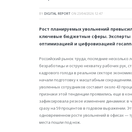
BY
DIGITAL REPORT
ON
23/04/2026 12:47
Рост планируемых увольнений превысил
ключевые бюджетные сферы. Эксперты 
оптимизацией и цифровизацией госапп
Российский рынок труда, последние несколько
безработицы и острую нехватку рабочих рук, с
кадрового голода в реальном секторе экономи
начали подготовку к масштабным сокращениям.
уволенных сотрудников составит около 43 про
признаки этой тенденции проявились еще в кон
зафиксировала резкое изменение динамики: в 
сразу на 59 процентов в годовом выражении. Э
одновременном росте увольнений в офисах — т
места пошли под нож.