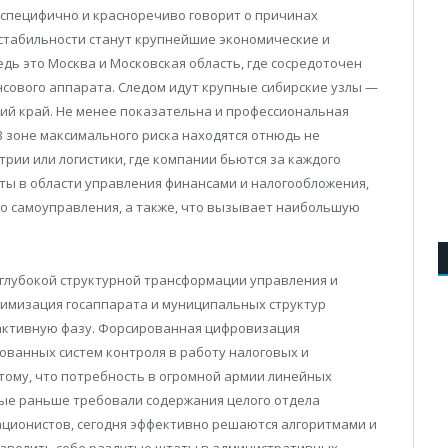
 специфично и красноречиво говорит о причинах
стабильности станут крупнейшие экономические и
дь это Москва и Московская область, где сосредоточен
сового аппарата. Следом идут крупные сибирские узлы —
кий край. Не менее показательна и профессиональная
 В зоне максимального риска находятся отнюдь не
трии или логистики, где компании бьются за каждого
ты в области управления финансами и налогообложения,
го самоуправления, а также, что вызывает наибольшую
 глубокой структурной трансформации управления и
имизация госаппарата и муниципальных структур
 активную фазу. Форсированная цифровизация
ованных систем контроля в работу налоговых и
тому, что потребность в огромной армии линейных
рые раньше требовали содержания целого отдела
ционистов, сегодня эффективно решаются алгоритмами и
позволить себе раздутые штаты в административных