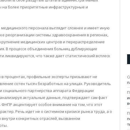
ы на более приоритетные инфраструктурные и
 медицинского персонала выглядит сложнее и имеет иную
тке реорганизации системы здравоохранения в регионах,
 укрупнение медицинских центров и перераспределение
ия. В процессе объединения больниц дублирующие
и ликвидируются, что также дает статистический всплеск
 в процентах, профильные эксперты призывают не
С
п
вление сотен тысяч безработных на улицах. Руководитель
и социального партнерства аппарата Федерации
П
 анализируя актуальные данные, подтверждает сам факт
и
в
 ФНПР акцентирует особое внимание на том, что этот
актер. Речь идет не о системном кризисе рынка труда, а о
П
 внутри конкретных отраслей, вызванном
п
т
оты.