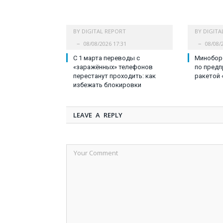
BY
DIGITAL REPORT
BY
DIGITA
08/08/2026 17:31
08/08/
С 1 марта переводы с
Минобор
«заражённых» телефонов
по предп
перестанут проходить: как
ракетой 
избежать блокировки
LEAVE A REPLY