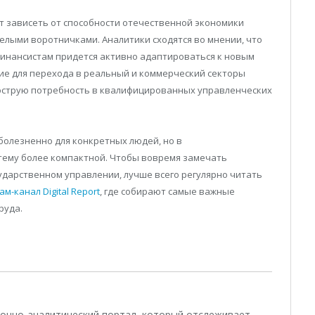
т зависеть от способности отечественной экономики
елыми воротничками. Аналитики сходятся во мнении, что
инансистам придется активно адаптироваться к новым
ие для перехода в реальный и коммерческий секторы
острую потребность в квалифицированных управленческих
болезненно для конкретных людей, но в
тему более компактной. Чтобы вовремя замечать
ударственном управлении, лучше всего регулярно читать
ам-канал Digital Report
, где собирают самые важные
руда.
ционно-аналитический портал, который отслеживает