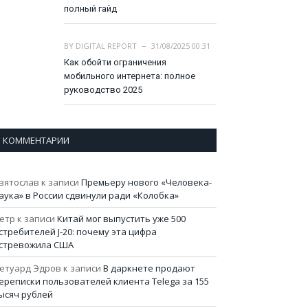
полный гайд
BY
DIGITAL REPORT
31/08/2025 00:31
Как обойти ограничения
мобильного интернета: полное
руководство 2025
КОММЕНТАРИИ
вятослав
к записи
Премьеру нового «Человека-
аука» в России сдвинули ради «Колобка»
етр
к записи
Китай мог выпустить уже 500
стребителей J-20: почему эта цифра
стревожила США
етуард Эдров
к записи
В даркнете продают
ереписки пользователей клиента Telega за 155
ысяч рублей