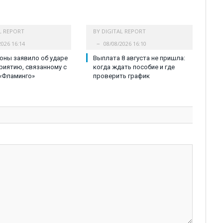
L REPORT
BY
DIGITAL REPORT
2026 16:14
08/08/2026 16:10
оны заявило об ударе
Выплата 8 августа не пришла:
риятию, связанному с
когда ждать пособие и где
«Фламинго»
проверить график