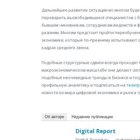
Дальнейшее развитие ситуации во многом буде
переварить высвободившихся специалистов с б
бывшим чиновникам, сотрудникам ведомств и ф
реалиям. Многим предстоит пройти переобучен
экономики, которые по-прежнему испытывают 
кадрах среднего звена.
Подобные структурные сдвиги всегда проходят 
макроэкономическом масштабе они делают сис
подобные неочевидные тренды в бизнесе и гос
профильную аналитику и подписаться на
телегр
новости из мира цифровой экономики и рынка т
Об авторе
Недавние публикации
Digital Report
Digital-Report.ru — информа