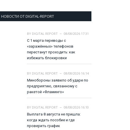
НОВОСТИ ОТ DIGITAL-REPORT
BY
DIGITAL REPORT
08/08/2026 17:31
С 1 марта переводы с
«заражённых» телефонов
перестанут проходить: как
избежать блокировки
BY
DIGITAL REPORT
08/08/2026 16:14
Минобороны заявило об ударе по
предприятию, связанному с
ракетой «Фламинго»
BY
DIGITAL REPORT
08/08/2026 16:10
Выплата 8 августа не пришла:
когда ждать пособие и где
проверить график