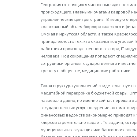
География готовящихся чисток выглядит весьма
происходящего. Главными очагами кадровой не
управленческие центры страны. В первую очере
колоссальный объем бюрократического и финан
Омская и Иркутская области, а также Красноярс
принадлежность тех, кто оказался под угрозой.
работники производственного сектора, IT-индус
человека. Под сокращения попадают специалис
сотрудники органов государственного и местно
тревогу в обществе, медицинские работники.
Такая структура увольнений свидетельствует о
масштабной перекройке бюджетной сферы. Опт
назревала давно, но именно сейчас перешла в
государственных услуг, внедрение автоматизир
финансовых ведомств закономерно приводят к 
клерков стремительно падает. Те задачи, кото
муниципальных служащих или банковских опера
базами данных. Государство сейчас не может 