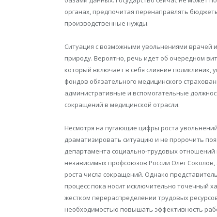
органах, предпочитая перенаправлять бюджет
производственные нужды.
Ситуация с возможными увольнениями врачей и
природу. Вероятно, речь идет об очередном ви
который включает в себя слияние поликлиник,
фондов обязательного медицинского страхован
административные и вспомогательные должност
сокращений в медицинской отрасли.
Несмотря на пугающие цифры роста увольнений
драматизировать ситуацию и не пророчить поя
департамента социально-трудовых отношений 
независимых профсоюзов России Олег Соколов,
роста числа сокращений. Однако представитель
процесс пока носит исключительно точечный хар
жестком перераспределении трудовых ресурсов
необходимостью повышать эффективность раб