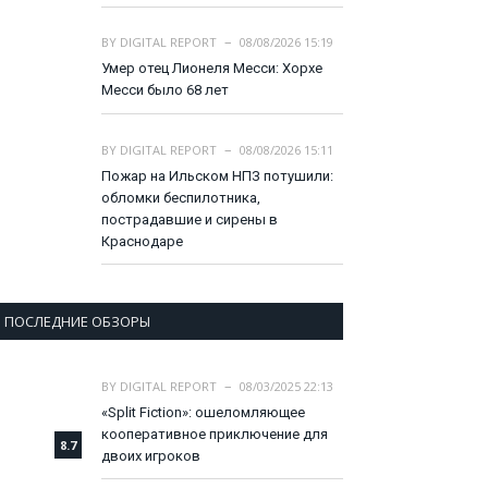
BY
DIGITAL REPORT
08/08/2026 15:19
Умер отец Лионеля Месси: Хорхе
Месси было 68 лет
BY
DIGITAL REPORT
08/08/2026 15:11
Пожар на Ильском НПЗ потушили:
обломки беспилотника,
пострадавшие и сирены в
Краснодаре
ПОСЛЕДНИЕ ОБЗОРЫ
BY
DIGITAL REPORT
08/03/2025 22:13
«Split Fiction»: ошеломляющее
кооперативное приключение для
8.7
двоих игроков