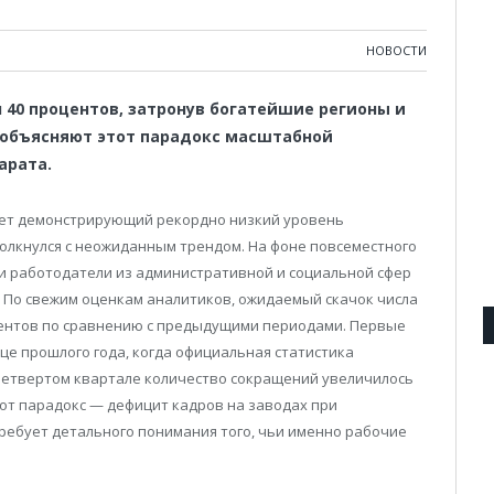
НОВОСТИ
 40 процентов, затронув богатейшие регионы и
объясняют этот парадокс масштабной
арата.
 лет демонстрирующий рекордно низкий уровень
толкнулся с неожиданным трендом. На фоне повсеместного
ки работодатели из административной и социальной сфер
 По свежим оценкам аналитиков, ожидаемый скачок числа
центов по сравнению с предыдущими периодами. Первые
це прошлого года, когда официальная статистика
четвертом квартале количество сокращений увеличилось
тот парадокс — дефицит кадров на заводах при
ребует детального понимания того, чьи именно рабочие