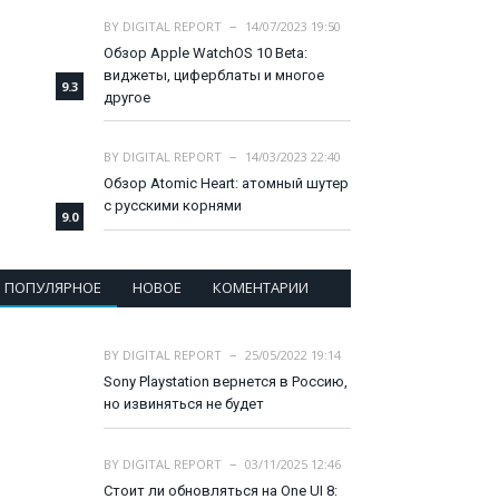
BY
DIGITAL REPORT
14/07/2023 19:50
Обзор Apple WatchOS 10 Beta:
виджеты, циферблаты и многое
9.3
другое
BY
DIGITAL REPORT
14/03/2023 22:40
Обзор Atomic Heart: атомный шутер
с русскими корнями
9.0
ПОПУЛЯРНОЕ
НОВОЕ
КОМЕНТАРИИ
BY
DIGITAL REPORT
25/05/2022 19:14
Sony Playstation вернется в Россию,
но извиняться не будет
BY
DIGITAL REPORT
03/11/2025 12:46
Стоит ли обновляться на One UI 8: