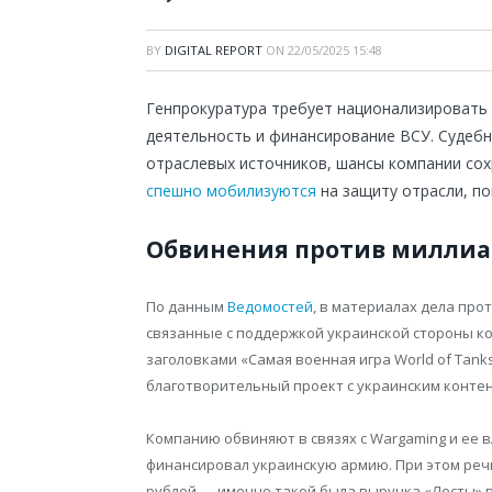
BY
DIGITAL REPORT
ON
22/05/2025 15:48
Генпрокуратура требует национализировать 
деятельность и финансирование ВСУ. Судебно
отраслевых источников, шансы компании сох
спешно мобилизуются
на защиту отрасли, по
Обвинения против миллиа
По данным
Ведомостей
, в материалах дела про
связанные с поддержкой украинской стороны к
заголовками «Самая военная игра World of Tank
благотворительный проект с украинским контен
Компанию обвиняют в связях с Wargaming и ее 
финансировал украинскую армию. При этом реч
рублей — именно такой была выручка «Лесты» в