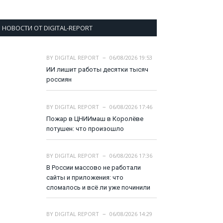
НОВОСТИ ОТ DIGITAL-REPORT
BY
DIGITAL REPORT
06/08/2026 19:53
ИИ лишит работы десятки тысяч
россиян
BY
DIGITAL REPORT
06/08/2026 17:46
Пожар в ЦНИИмаш в Королёве
потушен: что произошло
BY
DIGITAL REPORT
06/08/2026 17:36
В России массово не работали
сайты и приложения: что
сломалось и всё ли уже починили
BY
DIGITAL REPORT
06/08/2026 14:29