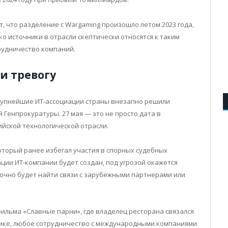
 что разделение с Wargaming произошло летом 2023 года,
ако источники в отрасли скептически относятся к таким
рудничество компаний.
и тревогу
рупнейшие ИТ-ассоциации страны внезапно решили
 Генпрокуратуры. 27 мая — это не просто дата в
ийской технологической отрасли.
торый ранее избегал участия в спорных судебных
ции ИТ-компании будет создан, под угрозой окажется
очно будет найти связи с зарубежными партнерами или
ильма «Славные парни», где владелец ресторана связался
логике, любое сотрудничество с международными компаниями