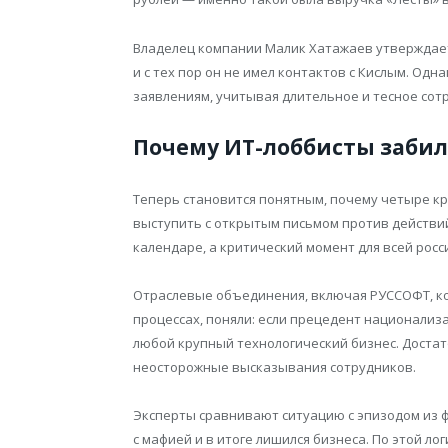
Владелец компании Малик Хатажаев утверждает,
и с тех пор он не имел контактов с Кислым. Одн
заявлениям, учитывая длительное и тесное сот
Почему ИТ-лоббисты забил
Теперь становится понятным, почему четыре к
выступить с открытым письмом против действий
календаре, а критический момент для всей росс
Отраслевые объединения, включая РУССОФТ, ко
процессах, поняли: если прецедент национализа
любой крупный технологический бизнес. Достат
неосторожные высказывания сотрудников.
Эксперты сравнивают ситуацию с эпизодом из ф
с мафией и в итоге лишился бизнеса. По этой 