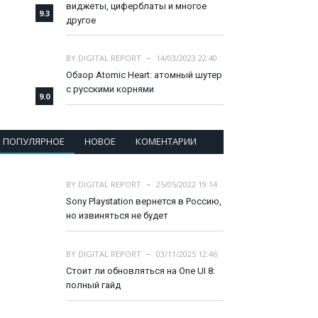
виджеты, циферблаты и многое
9.3
другое
BY
DIGITAL REPORT
14/03/2023 22:40
Обзор Atomic Heart: атомный шутер
с русскими корнями
9.0
ПОПУЛЯРНОЕ
НОВОЕ
КОМЕНТАРИИ
BY
DIGITAL REPORT
25/05/2022 19:14
Sony Playstation вернется в Россию,
но извиняться не будет
BY
DIGITAL REPORT
03/11/2025 12:46
Стоит ли обновляться на One UI 8:
полный гайд