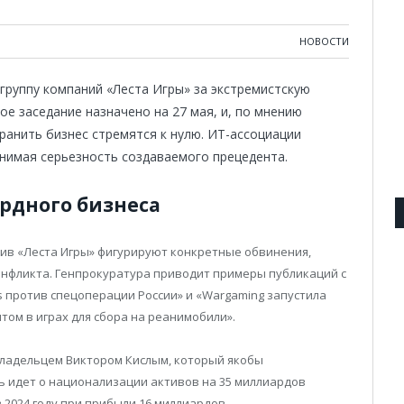
НОВОСТИ
группу компаний «Леста Игры» за экстремистскую
е заседание назначено на 27 мая, и, по мнению
ранить бизнес стремятся к нулю. ИТ-ассоциации
нимая серьезность создаваемого прецедента.
рдного бизнеса
тив «Леста Игры» фигурируют конкретные обвинения,
онфликта. Генпрокуратура приводит примеры публикаций с
s против спецоперации России» и «Wargaming запустила
том в играх для сбора на реанимобили».
владельцем Виктором Кислым, который якобы
ь идет о национализации активов на 35 миллиардов
 2024 году при прибыли 16 миллиардов.