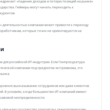
редрекает «падение доходов и потерю позиций на рынке»
ударства. Геймеры могут начать переходить к
курентов.
й» деятельностью компании может привести к переходу
азработчикам, которые точно не ориентируются на
ли
 для российской ИТ-индустрии. Если Генпрокуратура
ической компании под предлогом экстремизма, это
рынка.
орожное высказывание сотрудников или даже клиентов
й. В условиях, когда большинство ИТ-компаний имеют
правовой неопределенности.
ко серьезно государство относится к технологическому