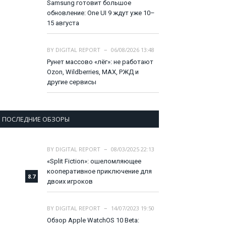
Samsung готовит большое
обновление: One UI 9 ждут уже 10–
15 августа
BY
DIGITAL REPORT
06/08/2026 13:48
Рунет массово «лёг»: не работают
Ozon, Wildberries, MAX, РЖД и
другие сервисы
ПОСЛЕДНИЕ ОБЗОРЫ
BY
DIGITAL REPORT
08/03/2025 22:13
«Split Fiction»: ошеломляющее
кооперативное приключение для
8.7
двоих игроков
BY
DIGITAL REPORT
14/07/2023 19:50
Обзор Apple WatchOS 10 Beta: