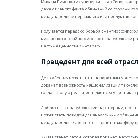
Михаил Пименов из университета «Синергия» п
даже от самого факта обвинений со стороны гос
международным версиям игр или продуктам кон
Получается парадокс: борьба с «антироссийско
миллионов российских игроков к зарубежным р
местные ценности и интересы.
Прецедент для всей отрас
Дело «Лесты» может стать поворотным моментом
докажет возможность национализации технолог
создаст новую реальность для всех участников 
Любая связь с зарубежными партнерами, неост
может стать поводом для аналогичных обвинени
международные связи, это создает атмосферу 
27 мая станет датой, которая покажет, насколь