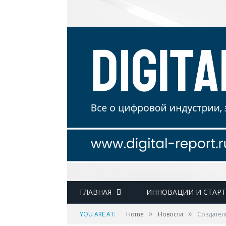
ГЛАВНАЯ
ИННОВАЦИИ И СТАР
»
»
YOU ARE AT:
Home
Новости
Создател