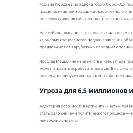
Михаил Кюрджев из адвокатского бюро «А2» п
национализацией традиционных и технологическ
интеллектуальная собственность и экспертиза 
Уже сейчас компания столкнулась с массовым от
ключевых специалистов подали заявления об у
предложения от зарубежных компаний с полной
Ярослав Мешалкин из агентства Heads’made пр
может отказаться работать дальше. В высокот
бизнеса, и принудительная смена собственник
Угроза для 6,5 миллионов 
Аудитория российских версий игр «Лесты» прев
стать заложниками политического процесса — в
неизбежно снизится.