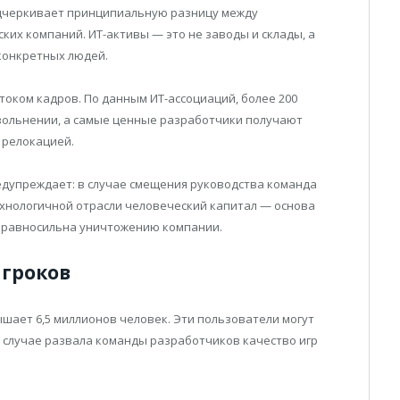
одчеркивает принципиальную разницу между
их компаний. ИТ-активы — это не заводы и склады, а
конкретных людей.
током кадров. По данным ИТ-ассоциаций, более 200
вольнении, а самые ценные разработчики получают
 релокацией.
едупреждает: в случае смещения руководства команда
ехнологичной отрасли человеческий капитал — основа
а равносильна уничтожению компании.
игроков
ышает 6,5 миллионов человек. Эти пользователи могут
 случае развала команды разработчиков качество игр