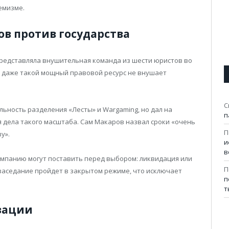
емизме.
ов против государства
представляла внушительная команда из шести юристов во
 даже такой мощный правовой ресурс не внушает
С
ьность разделения «Лесты» и Wargaming, но дал на
п
я дела такого масштаба. Сам Макаров назвал сроки «очень
П
у».
и
в
компанию могут поставить перед выбором: ликвидация или
П
заседание пройдет в закрытом режиме, что исключает
п
т
зации