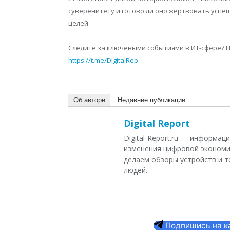
суверенитету и готово ли оно жертвовать усп
целей.
Следите за ключевыми событиями в ИТ-сфере? По
https://t.me/DigitalRep
Об авторе
Недавние публикации
Digital Report
Digital-Report.ru — информа
изменения цифровой экономи
делаем обзоры устройств и т
людей.
Подпишись на кан