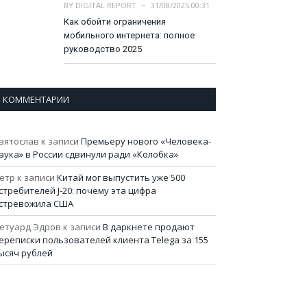
BY
DIGITAL REPORT
31/08/2025 00:31
Как обойти ограничения
мобильного интернета: полное
руководство 2025
КОММЕНТАРИИ
вятослав
к записи
Премьеру нового «Человека-
аука» в России сдвинули ради «Колобка»
етр
к записи
Китай мог выпустить уже 500
стребителей J-20: почему эта цифра
стревожила США
етуард Эдров
к записи
В даркнете продают
ереписки пользователей клиента Telega за 155
ысяч рублей