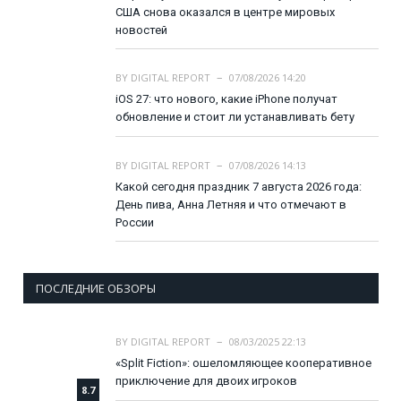
США снова оказался в центре мировых
новостей
BY
DIGITAL REPORT
07/08/2026 14:20
iOS 27: что нового, какие iPhone получат
обновление и стоит ли устанавливать бету
BY
DIGITAL REPORT
07/08/2026 14:13
Какой сегодня праздник 7 августа 2026 года:
День пива, Анна Летняя и что отмечают в
России
ПОСЛЕДНИЕ ОБЗОРЫ
BY
DIGITAL REPORT
08/03/2025 22:13
«Split Fiction»: ошеломляющее кооперативное
приключение для двоих игроков
8.7