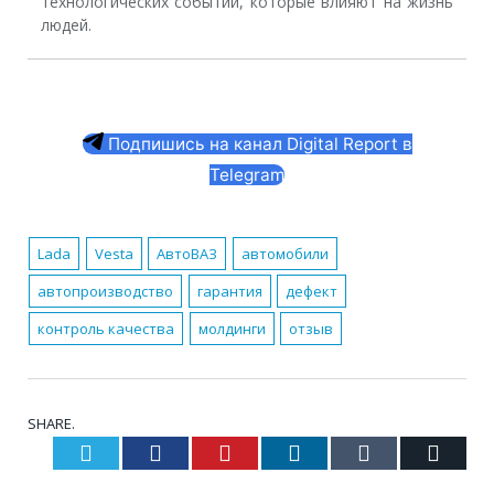
технологических событий, которые влияют на жизнь
людей.
Подпишись на канал Digital Report в
Telegram
Lada
Vesta
АвтоВАЗ
автомобили
автопроизводство
гарантия
дефект
контроль качества
молдинги
отзыв
SHARE.
Twitter
Facebook
Pinterest
LinkedIn
Tumblr
Email