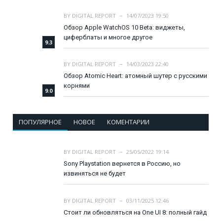
BY
DIGITAL REPORT
14/07/2023 19:50
Обзор Apple WatchOS 10 Beta: виджеты,
циферблаты и многое другое
9.3
BY
DIGITAL REPORT
14/03/2023 22:40
Обзор Atomic Heart: атомный шутер с русскими
корнями
9.0
ПОПУЛЯРНОЕ
НОВОЕ
КОМЕНТАРИИ
BY
DIGITAL REPORT
25/05/2022 19:14
Sony Playstation вернется в Россию, но
извиняться не будет
BY
DIGITAL REPORT
03/11/2025 12:46
Стоит ли обновляться на One UI 8: полный гайд