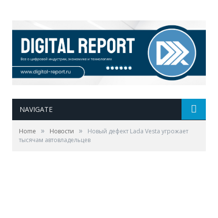
NAVIGATE
»
»
Home
Новости
Новый дефект Lada Vesta угрожает
тысячам автовладельцев