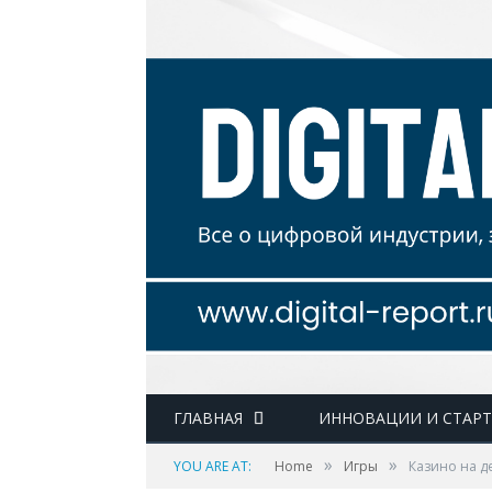
ГЛАВНАЯ
ИННОВАЦИИ И СТАР
»
»
YOU ARE AT:
Home
Игры
Казино на д