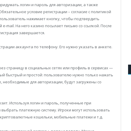
придумать логин и пароль для авторизации, а также
Обязательное условие регистрации – согласие с политикой
 пользователь нажимает кнопку, чтобы подтвердить
e-mail. На него казино посылает письмо со ссылкой. После
егистрация завершается.
трации аккаунта по телефону. Его нужно указать в анкете.
рез страницу в социальных сетях или профиль в сервисах —
самый быстрый и простой: пользователю нужно только нажать
ые, необходимые для авторизации, будут загружены со
озит. Используя логин и пароль, полученные при
и выбрать платежную систему. Игроки могут использовать
 криптовалютные кошельки, мобильные платежи и т.д.