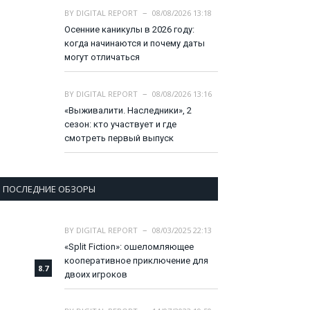
BY
DIGITAL REPORT
08/08/2026 13:18
Осенние каникулы в 2026 году:
когда начинаются и почему даты
могут отличаться
BY
DIGITAL REPORT
08/08/2026 13:16
«Выживалити. Наследники», 2
сезон: кто участвует и где
смотреть первый выпуск
ПОСЛЕДНИЕ ОБЗОРЫ
BY
DIGITAL REPORT
08/03/2025 22:13
«Split Fiction»: ошеломляющее
кооперативное приключение для
8.7
двоих игроков