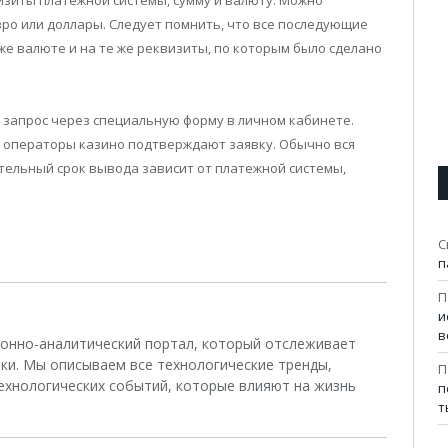
изиты платежной системы, сумму и валюту. Можно
вро или доллары. Следует помнить, что все последующие
же валюте и на те же реквизиты, по которым было сделано
 запрос через специальную форму в личном кабинете.
к операторы казино подтверждают заявку. Обычно вся
тельный срок вывода зависит от платежной системы,
С
п
П
и
в
ционно-аналитический портал, который отслеживает
ки. Мы описываем все технологические тренды,
П
ехнологических событий, которые влияют на жизнь
п
т