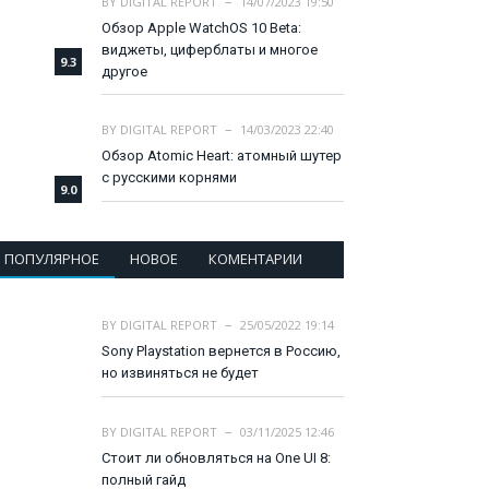
BY
DIGITAL REPORT
14/07/2023 19:50
Обзор Apple WatchOS 10 Beta:
виджеты, циферблаты и многое
9.3
другое
BY
DIGITAL REPORT
14/03/2023 22:40
Обзор Atomic Heart: атомный шутер
с русскими корнями
9.0
ПОПУЛЯРНОЕ
НОВОЕ
КОМЕНТАРИИ
BY
DIGITAL REPORT
25/05/2022 19:14
Sony Playstation вернется в Россию,
но извиняться не будет
BY
DIGITAL REPORT
03/11/2025 12:46
Стоит ли обновляться на One UI 8:
полный гайд