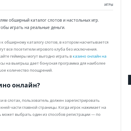
ИГРЫ
лям обширный каталог слотов и настольных игр.
обы играть на реальные деньги.
 к обширному каталогу слотов, в котором насчитывается
гут все посетители игрового клуба без исключения.
айте геймеры могут выгодно играть в
казино онлайн на
нсы на выигрыш дает бонусная программа для наиболее
ьшое количество поощрений.
зино онлайн?
и в слотах, пользователь должен зарегистрировать
хней части главной страницы. Когда игрок нажимает на
ль может выбрать один из способов регистрации — по