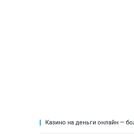
Казино на деньги онлайн — б