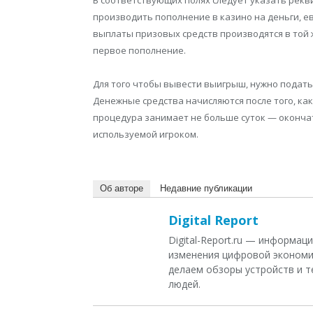
В соответствующих полях следует указать рекв
производить пополнение в казино на деньги, е
выплаты призовых средств производятся в той 
первое пополнение.
Для того чтобы вывести выигрыш, нужно подать
Денежные средства начисляются после того, ка
процедура занимает не больше суток — оконча
используемой игроком.
Об авторе
Недавние публикации
Digital Report
Digital-Report.ru — информа
изменения цифровой экономи
делаем обзоры устройств и т
людей.