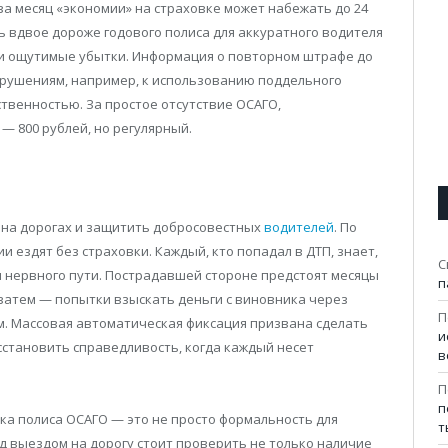
а месяц «экономии» на страховке может набежать до 24
ть вдвое дороже годового полиса для аккуратного водителя
 и ощутимые убытки. Информация о повторном штрафе до
 нарушениям, например, к использованию поддельного
ственностью. За простое отсутствие ОСАГО,
 800 рублей, но регулярный.
 на дорогах и защитить добросовестных
водителей
. По
и ездят без страховки. Каждый, кто попадал в ДТП, знает,
С
 и нервного пути. Пострадавшей стороне предстоят месяцы
п
 затем — попытки взыскать деньги с виновника через
П
ом. Массовая автоматическая фиксация призвана сделать
и
сстановить справедливость, когда каждый несет
в
П
п
пка полиса ОСАГО — это не просто формальность для
т
д выездом на дорогу стоит проверить не только наличие