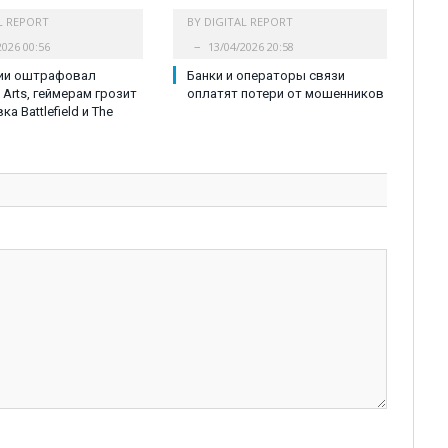
L REPORT
BY
DIGITAL REPORT
2026 00:56
13/04/2026 20:58
сии оштрафовал
Банки и операторы связи
c Arts, геймерам грозит
оплатят потери от мошенников
а Battlefield и The