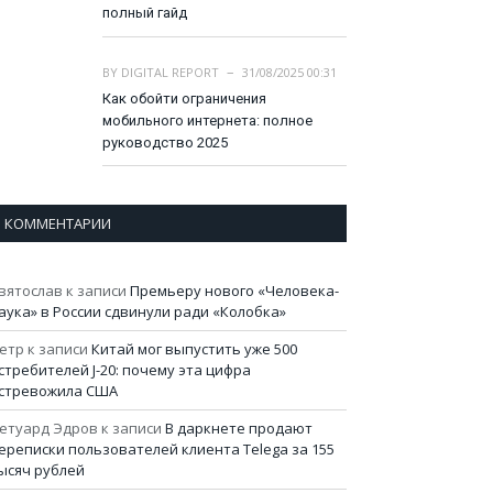
полный гайд
BY
DIGITAL REPORT
31/08/2025 00:31
Как обойти ограничения
мобильного интернета: полное
руководство 2025
КОММЕНТАРИИ
вятослав
к записи
Премьеру нового «Человека-
аука» в России сдвинули ради «Колобка»
етр
к записи
Китай мог выпустить уже 500
стребителей J-20: почему эта цифра
стревожила США
етуард Эдров
к записи
В даркнете продают
ереписки пользователей клиента Telega за 155
ысяч рублей