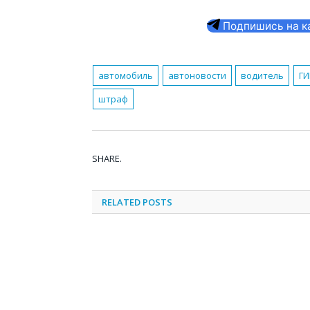
Подпишись на кан
автомобиль
автоновости
водитель
Г
штраф
SHARE.
RELATED
POSTS