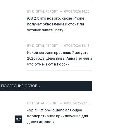
BY
DIGITAL REPORT
07/08/2026 14:20
iOS 27: что нового, какие iPhone
получат обновление и стоит ли
устанавливать бету
BY
DIGITAL REPORT
07/08/2026 14:13
Какой сегодня праздник 7 августа
2026 года: День пива, Анна Летняя и
что отмечают в России
ПОСЛЕДНИЕ ОБЗОРЫ
BY
DIGITAL REPORT
08/03/2025 22:13
«Split Fiction»: ошеломляющее
кооперативное приключение для
8.7
двоих игроков