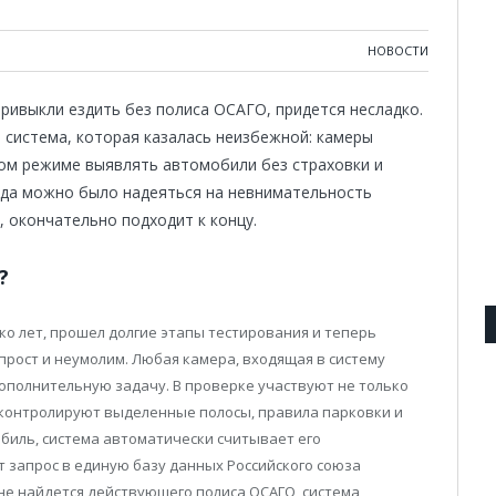
НОВОСТИ
ривыкли ездить без полиса ОСАГО, придется несладко.
 система, которая казалась неизбежной: камеры
ом режиме выявлять автомобили без страховки и
гда можно было надеяться на невнимательность
, окончательно подходит к концу.
?
ко лет, прошел долгие этапы тестирования и теперь
рост и неумолим. Любая камера, входящая в систему
ополнительную задачу. В проверке участвуют не только
о контролируют выделенные полосы, правила парковки и
биль, система автоматически считывает его
 запрос в единую базу данных Российского союза
 не найдется действующего полиса ОСАГО, система