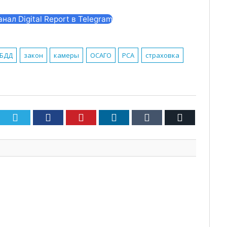
ал Digital Report в Telegram
ИБДД
закон
камеры
ОСАГО
РСА
страховка
Twitter
Facebook
Pinterest
LinkedIn
Tumblr
Email