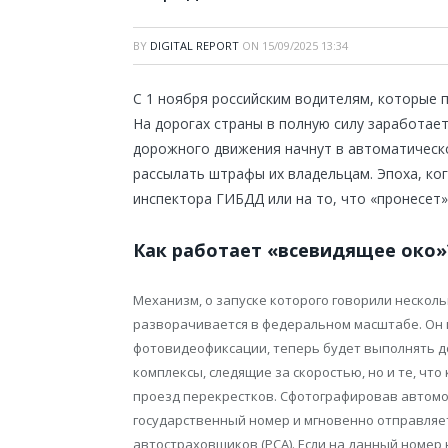
BY
DIGITAL REPORT
ON
15/09/2025 13:34
С 1 ноября российским водителям, которые п
На дорогах страны в полную силу заработает
дорожного движения начнут в автоматическ
рассылать штрафы их владельцам. Эпоха, ко
инспектора ГИБДД или на то, что «пронесет»
Как работает «всевидящее око»
Механизм, о запуске которого говорили несколь
разворачивается в федеральном масштабе. Он п
фотовидеофиксации, теперь будет выполнять д
комплексы, следящие за скоростью, но и те, чт
проезд перекрестков. Сфотографировав автомо
государственный номер и мгновенно отправляет
автостраховщиков (РСА). Если на данный номер