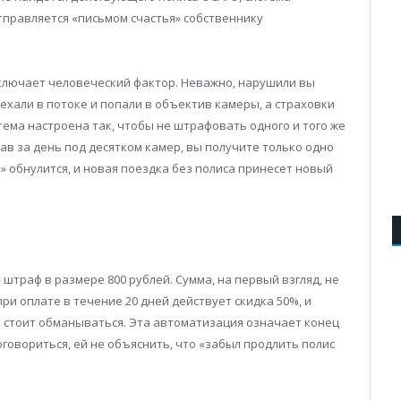
тправляется «письмом счастья» собственнику
сключает человеческий фактор. Неважно, нарушили вы
ехали в потоке и попали в объектив камеры, а страховки
тема настроена так, чтобы не штрафовать одного и того же
ехав за день под десятком камер, вы получите только одно
» обнулится, и новая поездка без полиса принесет новый
траф в размере 800 рублей. Сумма, на первый взгляд, не
при оплате в течение 20 дней действует скидка 50%, и
не стоит обманываться. Эта автоматизация означает конец
оговориться, ей не объяснить, что «забыл продлить полис