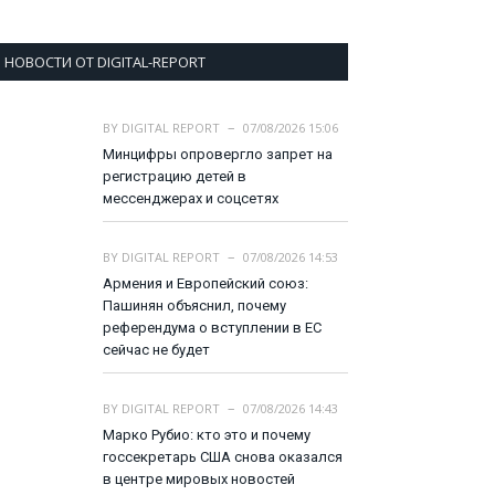
НОВОСТИ ОТ DIGITAL-REPORT
BY
DIGITAL REPORT
07/08/2026 15:06
Минцифры опровергло запрет на
регистрацию детей в
мессенджерах и соцсетях
BY
DIGITAL REPORT
07/08/2026 14:53
Армения и Европейский союз:
Пашинян объяснил, почему
референдума о вступлении в ЕС
сейчас не будет
BY
DIGITAL REPORT
07/08/2026 14:43
Марко Рубио: кто это и почему
госсекретарь США снова оказался
в центре мировых новостей