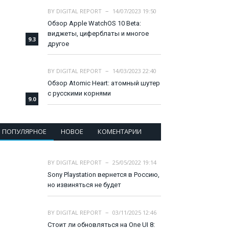
BY
DIGITAL REPORT
14/07/2023 19:50
Обзор Apple WatchOS 10 Beta:
виджеты, циферблаты и многое
9.3
другое
BY
DIGITAL REPORT
14/03/2023 22:40
Обзор Atomic Heart: атомный шутер
с русскими корнями
9.0
ПОПУЛЯРНОЕ
НОВОЕ
КОМЕНТАРИИ
BY
DIGITAL REPORT
25/05/2022 19:14
Sony Playstation вернется в Россию,
но извиняться не будет
BY
DIGITAL REPORT
03/11/2025 12:46
Стоит ли обновляться на One UI 8: