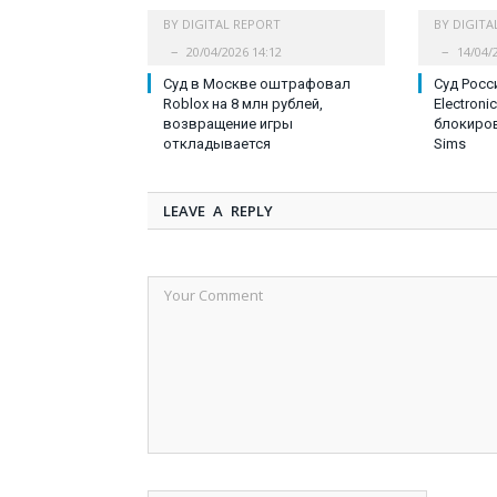
BY
DIGITAL REPORT
BY
DIGITA
20/04/2026 14:12
14/04/
Cуд в Москве оштрафовал
Суд Рос
Roblox на 8 млн рублей,
Electroni
возвращение игры
блокировк
откладывается
Sims
LEAVE A REPLY